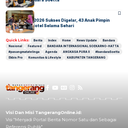
BERITA
INDEX
GM For A Day 2026 Sukses Digelar, 43 Anak Pimpin
Operasional Hotel Selama Sehari
Quick Links:
Berita
Index
Home
News Update
Bandara
Nasional
Featured
BANDARA INTERNASIONAL SOEKARNO-HATTA
#pasangmatatelinga
Agenda
ANGKASA PURA II
#bandaraSoetta
Ekbis Pro
Komunitas & Lifestyle
KABUPATEN TANGERANG
Visi Dan Misi TangerangOnline.id:
Visi "Menjadi Portal Berita Nomor Satu dan Sebagai
Referensi Publik"