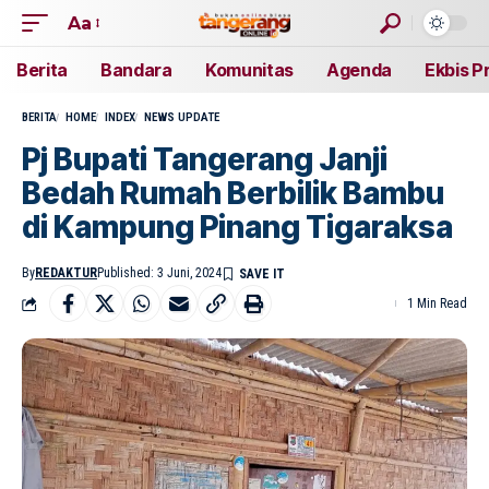
Aa
Berita
Bandara
Komunitas
Agenda
Ekbis P
BERITA
HOME
INDEX
NEWS UPDATE
Pj Bupati Tangerang Janji
Bedah Rumah Berbilik Bambu
di Kampung Pinang Tigaraksa
By
REDAKTUR
Published: 3 Juni, 2024
1 Min Read