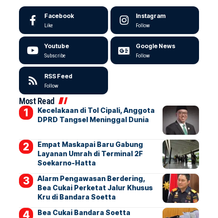
Facebook
Instagram
Like
Follow
Youtube
Google News
Subscribe
Follow
RSS Feed
Follow
Most Read
Kecelakaan di Tol Cipali, Anggota
DPRD Tangsel Meninggal Dunia
Empat Maskapai Baru Gabung
Layanan Umrah di Terminal 2F
Soekarno-Hatta
Alarm Pengawasan Berdering,
Bea Cukai Perketat Jalur Khusus
Kru di Bandara Soetta
Bea Cukai Bandara Soetta