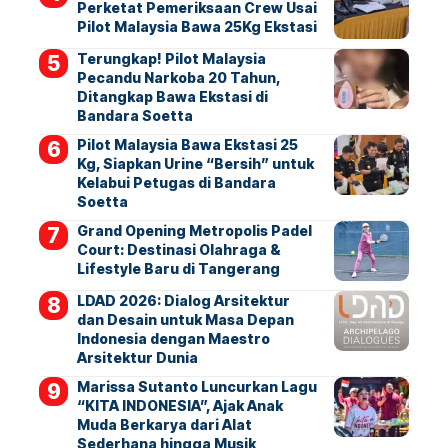
Perketat Pemeriksaan Crew Usai
Pilot Malaysia Bawa 25Kg Ekstasi
Terungkap! Pilot Malaysia
Pecandu Narkoba 20 Tahun,
Ditangkap Bawa Ekstasi di
Bandara Soetta
Pilot Malaysia Bawa Ekstasi 25
Kg, Siapkan Urine “Bersih” untuk
Kelabui Petugas di Bandara
Soetta
Grand Opening Metropolis Padel
Court: Destinasi Olahraga &
Lifestyle Baru di Tangerang
LDAD 2026: Dialog Arsitektur
dan Desain untuk Masa Depan
Indonesia dengan Maestro
Arsitektur Dunia
Marissa Sutanto Luncurkan Lagu
“KITA INDONESIA”, Ajak Anak
Muda Berkarya dari Alat
Sederhana hingga Musik