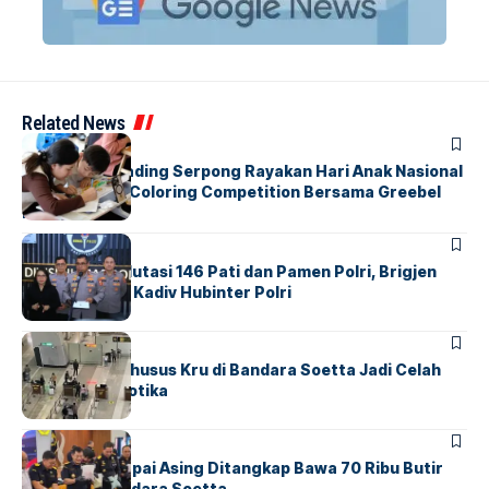
Related News
BERITA
INDEX
Atria Hotel Gading Serpong Rayakan Hari Anak Nasional
Lewat Family Coloring Competition Bersama Greebel
Indonesia
BERITA
Mabes Polri Mutasi 146 Pati dan Pamen Polri, Brigjen
Untung Jabat Kadiv Hubinter Polri
BANDARA
BERITA
Ketika Jalur Khusus Kru di Bandara Soetta Jadi Celah
Sindikat Narkotika
BANDARA
BERITA
Kopilot Maskapai Asing Ditangkap Bawa 70 Ribu Butir
Ekstasi di Bandara Soetta