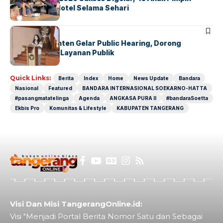
Operasional Hotel Selama Sehari
BANDARA
BERITA
Karantina Banten Gelar Public Hearing, Dorong
Transparansi Layanan Publik
Quick Links:
Berita
Index
Home
News Update
Bandara
Nasional
Featured
BANDARA INTERNASIONAL SOEKARNO-HATTA
#pasangmatatelinga
Agenda
ANGKASA PURA II
#bandaraSoetta
Ekbis Pro
Komunitas & Lifestyle
KABUPATEN TANGERANG
Visi Dan Misi TangerangOnline.id:
Visi "Menjadi Portal Berita Nomor Satu dan Sebagai