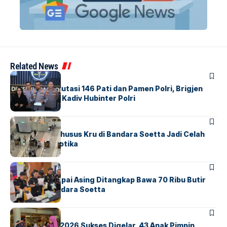
Related News
BERITA
Mabes Polri Mutasi 146 Pati dan Pamen Polri, Brigjen
Untung Jabat Kadiv Hubinter Polri
BANDARA
BERITA
Ketika Jalur Khusus Kru di Bandara Soetta Jadi Celah
Sindikat Narkotika
BANDARA
BERITA
Kopilot Maskapai Asing Ditangkap Bawa 70 Ribu Butir
Ekstasi di Bandara Soetta
BERITA
INDEX
GM For A Day 2026 Sukses Digelar, 43 Anak Pimpin