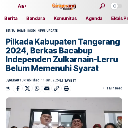
Aa
Berita
Bandara
Komunitas
Agenda
Ekbis P
BERITA
HOME
INDEX
NEWS UPDATE
Pilkada Kabupaten Tangerang
2024, Berkas Bacabup
Independen Zulkarnain-Lerru
Belum Memenuhi Syarat
By
REDAKTUR
Published: 11 Juni, 2024
1 Min Read