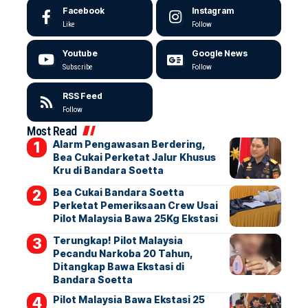
Facebook
Instagram
Like
Follow
Youtube
Google News
Subscribe
Follow
RSS Feed
Follow
Most Read
Alarm Pengawasan Berdering,
Bea Cukai Perketat Jalur Khusus
Kru di Bandara Soetta
Bea Cukai Bandara Soetta
Perketat Pemeriksaan Crew Usai
Pilot Malaysia Bawa 25Kg Ekstasi
Terungkap! Pilot Malaysia
Pecandu Narkoba 20 Tahun,
Ditangkap Bawa Ekstasi di
Bandara Soetta
Pilot Malaysia Bawa Ekstasi 25