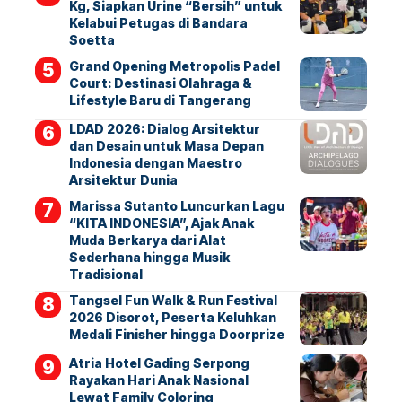
Kg, Siapkan Urine “Bersih” untuk
Kelabui Petugas di Bandara
Soetta
Grand Opening Metropolis Padel
Court: Destinasi Olahraga &
Lifestyle Baru di Tangerang
LDAD 2026: Dialog Arsitektur
dan Desain untuk Masa Depan
Indonesia dengan Maestro
Arsitektur Dunia
Marissa Sutanto Luncurkan Lagu
“KITA INDONESIA”, Ajak Anak
Muda Berkarya dari Alat
Sederhana hingga Musik
Tradisional
Tangsel Fun Walk & Run Festival
2026 Disorot, Peserta Keluhkan
Medali Finisher hingga Doorprize
Atria Hotel Gading Serpong
Rayakan Hari Anak Nasional
Lewat Family Coloring