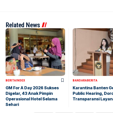
Related News
BERITA
INDEX
BANDARA
BERITA
GM For A Day 2026 Sukses
Karantina Banten G
Digelar, 43 Anak Pimpin
Public Hearing, Dor
Operasional Hotel Selama
Transparansi Layan
Sehari