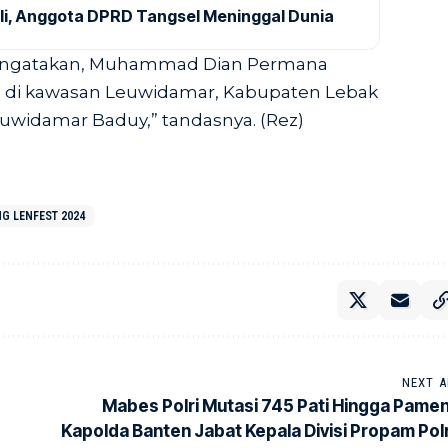
ali, Anggota DPRD Tangsel Meninggal Dunia
 mengatakan, Muhammad Dian Permana
ap di kawasan Leuwidamar, Kabupaten Lebak
euwidamar Baduy,” tandasnya. (Rez)
G LENFEST 2024
NEXT A
Mabes Polri Mutasi 745 Pati Hingga Pamen
Kapolda Banten Jabat Kepala Divisi Propam Polr