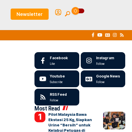
Newsletter
Facebook
Instagram
Like
Follow
Youtube
Google News
Subscribe
Follow
RSS Feed
Follow
Most Read
Pilot Malaysia Bawa
Ekstasi 25 Kg, Siapkan
Urine “Bersih” untuk
Kelabui Petugas di