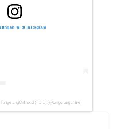
stingan ini di Instagram
h TangerangOnline.id (TOID) (@tangerangonline)