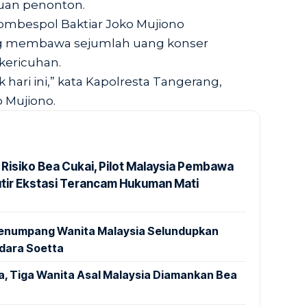
ibuan penonton.
ombespol Baktiar Joko Mujiono
g membawa sejumlah uang konser
ericuhan.
hari ini,” kata Kapolresta Tangerang,
 Mujiono.
 Risiko Bea Cukai, Pilot Malaysia Pembawa
utir Ekstasi Terancam Hukuman Mati
 Penumpang Wanita Malaysia Selundupkan
ndara Soetta
a, Tiga Wanita Asal Malaysia Diamankan Bea