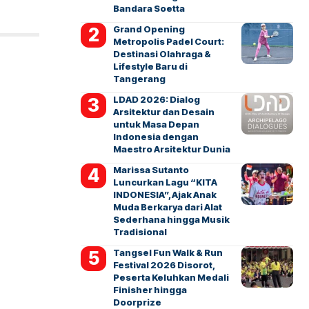
Bandara Soetta
Grand Opening
Metropolis Padel Court:
Destinasi Olahraga &
Lifestyle Baru di
Tangerang
LDAD 2026: Dialog
Arsitektur dan Desain
untuk Masa Depan
Indonesia dengan
Maestro Arsitektur Dunia
Marissa Sutanto
Luncurkan Lagu “KITA
INDONESIA”, Ajak Anak
Muda Berkarya dari Alat
Sederhana hingga Musik
Tradisional
Tangsel Fun Walk & Run
Festival 2026 Disorot,
Peserta Keluhkan Medali
Finisher hingga
Doorprize