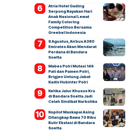
Atria Hotel Gading
Serpong Rayakan Hari
Anak Nasional Lewat
Family Coloring
Competition Bersama
Greebel Indonesia
8 Agustus, Airbus A380
Emirates Akan Mendarat
Perdana di Bandara
Soetta
Mabes Polri Mutasi 146
Pati dan Pamen Polri,
Brigjen Untung Jabat
Kadiv Hubinter Polri
Ketika Jalur Khusus Kru
di Bandara Soetta Jadi
Celah Sindikat Narkotika
Kopilot Maskapai Asing
Ditangkap Bawa 70 Ribu
Butir Ekstasi di Bandara
Soetta