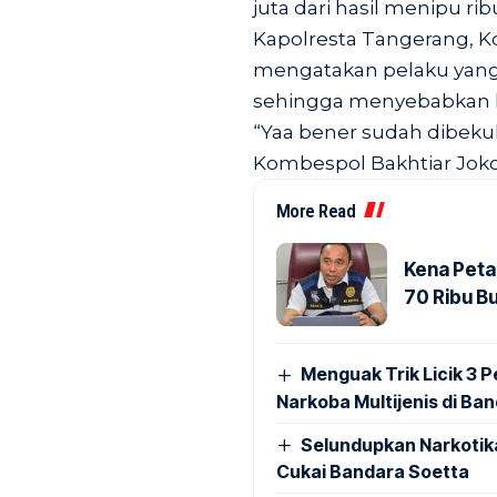
juta dari hasil menipu r
Kapolresta Tangerang, K
mengatakan pelaku yan
sehingga menyebabkan k
“Yaa bener sudah dibekuk 
Kombespol Bakhtiar Joko
More Read
Kena Peta
70 Ribu B
Menguak Trik Licik 3
Narkoba Multijenis di Ba
Selundupkan Narkotik
Cukai Bandara Soetta