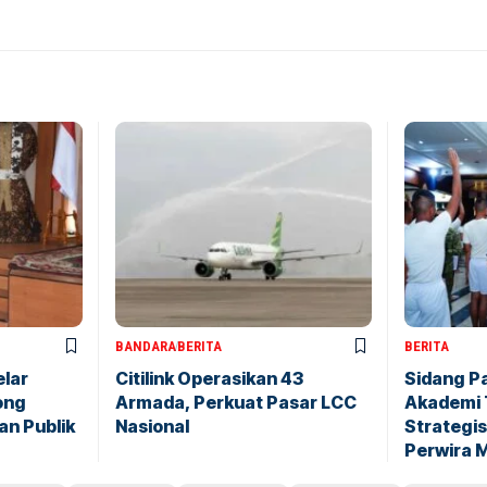
BANDARA
BERITA
BERITA
elar
Citilink Operasikan 43
Sidang P
ong
Armada, Perkuat Pasar LCC
Akademi 
an Publik
Nasional
Strategis
Perwira 