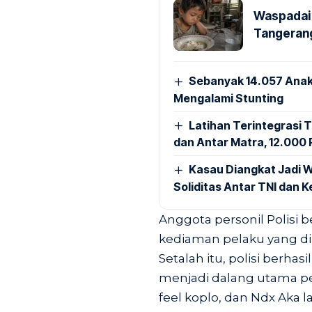
Waspadai 
Tangerang
Sebanyak 14.057 Anak
Mengalami Stunting
Latihan Terintegrasi T
dan Antar Matra, 12.000 P
Kasau Diangkat Jadi W
Soliditas Antar TNI dan 
Anggota personil Polisi
kediaman pelaku yang di
Setalah itu, polisi berh
menjadi dalang utama pe
feel koplo, dan Ndx Aka