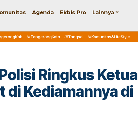
omunitas
Agenda
Ekbis Pro
Lainnya
ngerangKab
#TangerangKota
#Tangsel
#Komunitas&LifeStyle
Polisi Ringkus Ketua
t di Kediamannya di