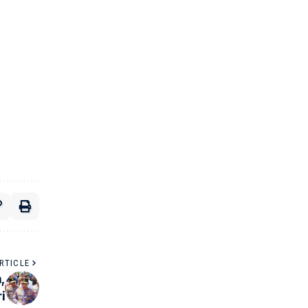
RTICLE
,
i