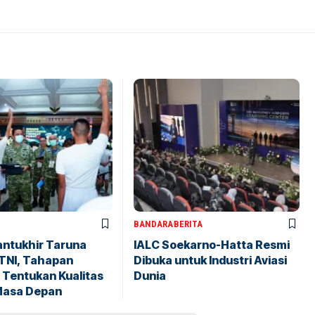
BANDARA
BERITA
antukhir Taruna
IALC Soekarno-Hatta Resmi
TNI, Tahapan
Dibuka untuk Industri Aviasi
 Tentukan Kualitas
Dunia
Masa Depan