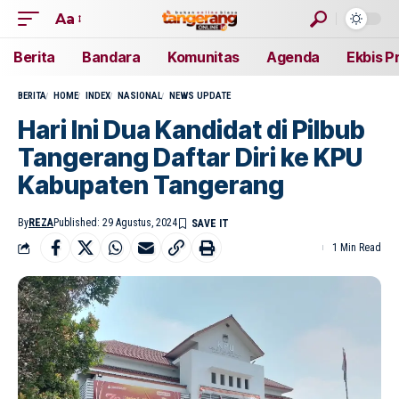
Aa
Berita
Bandara
Komunitas
Agenda
Ekbis P
BERITA
HOME
INDEX
NASIONAL
NEWS UPDATE
Hari Ini Dua Kandidat di Pilbub
Tangerang Daftar Diri ke KPU
Kabupaten Tangerang
By
REZA
Published: 29 Agustus, 2024
1 Min Read