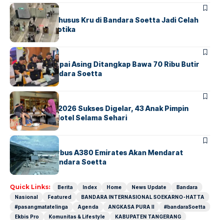
BANDARA
BERITA
Ketika Jalur Khusus Kru di Bandara Soetta Jadi Celah
Sindikat Narkotika
BANDARA
BERITA
Kopilot Maskapai Asing Ditangkap Bawa 70 Ribu Butir
Ekstasi di Bandara Soetta
BERITA
INDEX
GM For A Day 2026 Sukses Digelar, 43 Anak Pimpin
Operasional Hotel Selama Sehari
BANDARA
BERITA
8 Agustus, Airbus A380 Emirates Akan Mendarat
Perdana di Bandara Soetta
Quick Links:
Berita
Index
Home
News Update
Bandara
Nasional
Featured
BANDARA INTERNASIONAL SOEKARNO-HATTA
#pasangmatatelinga
Agenda
ANGKASA PURA II
#bandaraSoetta
Ekbis Pro
Komunitas & Lifestyle
KABUPATEN TANGERANG