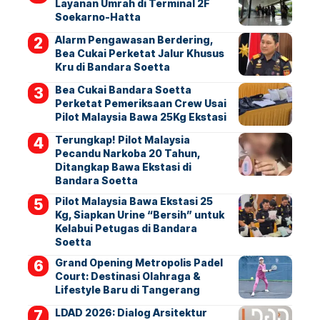
Layanan Umrah di Terminal 2F
Soekarno-Hatta
Alarm Pengawasan Berdering,
Bea Cukai Perketat Jalur Khusus
Kru di Bandara Soetta
Bea Cukai Bandara Soetta
Perketat Pemeriksaan Crew Usai
Pilot Malaysia Bawa 25Kg Ekstasi
Terungkap! Pilot Malaysia
Pecandu Narkoba 20 Tahun,
Ditangkap Bawa Ekstasi di
Bandara Soetta
Pilot Malaysia Bawa Ekstasi 25
Kg, Siapkan Urine “Bersih” untuk
Kelabui Petugas di Bandara
Soetta
Grand Opening Metropolis Padel
Court: Destinasi Olahraga &
Lifestyle Baru di Tangerang
LDAD 2026: Dialog Arsitektur