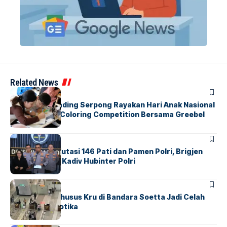
Related News
BERITA
INDEX
Atria Hotel Gading Serpong Rayakan Hari Anak Nasional
Lewat Family Coloring Competition Bersama Greebel
Indonesia
BERITA
Mabes Polri Mutasi 146 Pati dan Pamen Polri, Brigjen
Untung Jabat Kadiv Hubinter Polri
BANDARA
BERITA
Ketika Jalur Khusus Kru di Bandara Soetta Jadi Celah
Sindikat Narkotika