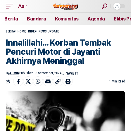
Aa
Berita
Bandara
Komunitas
Agenda
Ekbis P
BERITA
HOME
INDEX
NEWS UPDATE
Innalillahi… Korban Tembak
Pencuri Motor di Jayanti
Akhirnya Meninggal
By
ADMIN
Published: 8 September, 2024
1 Min Read