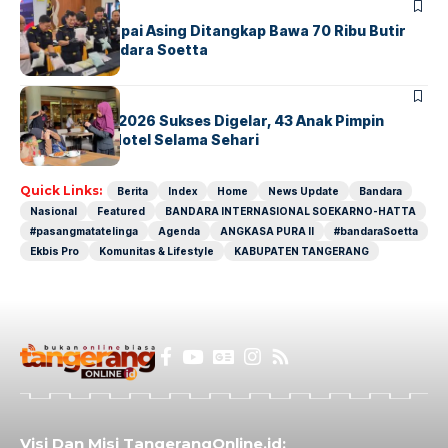
BANDARA
BERITA
Kopilot Maskapai Asing Ditangkap Bawa 70 Ribu Butir
Ekstasi di Bandara Soetta
BERITA
INDEX
GM For A Day 2026 Sukses Digelar, 43 Anak Pimpin
Operasional Hotel Selama Sehari
Quick Links:
Berita
Index
Home
News Update
Bandara
Nasional
Featured
BANDARA INTERNASIONAL SOEKARNO-HATTA
#pasangmatatelinga
Agenda
ANGKASA PURA II
#bandaraSoetta
Ekbis Pro
Komunitas & Lifestyle
KABUPATEN TANGERANG
Visi Dan Misi TangerangOnline.id: