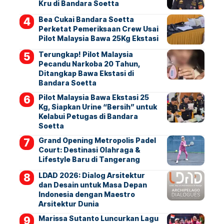
Kru di Bandara Soetta
Bea Cukai Bandara Soetta
Perketat Pemeriksaan Crew Usai
Pilot Malaysia Bawa 25Kg Ekstasi
Terungkap! Pilot Malaysia
Pecandu Narkoba 20 Tahun,
Ditangkap Bawa Ekstasi di
Bandara Soetta
Pilot Malaysia Bawa Ekstasi 25
Kg, Siapkan Urine “Bersih” untuk
Kelabui Petugas di Bandara
Soetta
Grand Opening Metropolis Padel
Court: Destinasi Olahraga &
Lifestyle Baru di Tangerang
LDAD 2026: Dialog Arsitektur
dan Desain untuk Masa Depan
Indonesia dengan Maestro
Arsitektur Dunia
Marissa Sutanto Luncurkan Lagu