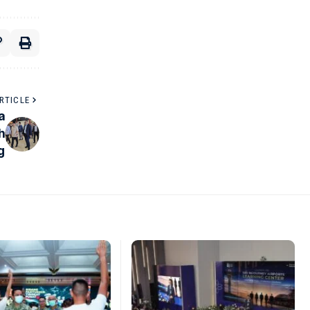
RTICLE
a
h
g