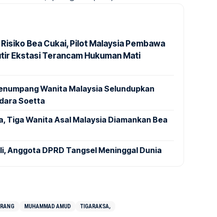
 Risiko Bea Cukai, Pilot Malaysia Pembawa
utir Ekstasi Terancam Hukuman Mati
 Penumpang Wanita Malaysia Selundupkan
ndara Soetta
a, Tiga Wanita Asal Malaysia Diamankan Bea
ali, Anggota DPRD Tangsel Meninggal Dunia
ERANG
MUHAMMAD AMUD
TIGARAKSA,