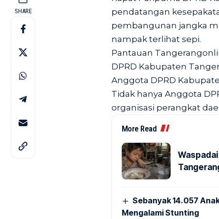
pendatangan kesepakata
SHARE
pembangunan jangka me
nampak terlihat sepi.
Pantauan Tangerangonlin
DPRD Kabupaten Tangera
Anggota DPRD Kabupaten 
Tidak hanya Anggota DPRD
organisasi perangkat da
More Read
Waspadai 
Tangerang
Sebanyak 14.057 Anak
Mengalami Stunting