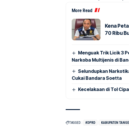
More Read
Kena Peta
70 Ribu B
Menguak Trik Licik 3
Narkoba Multijenis di Ba
Selundupkan Narkotik
Cukai Bandara Soetta
Kecelakaan di Tol Cip
TAGGED:
#DPRD
KABUPATEN TANG