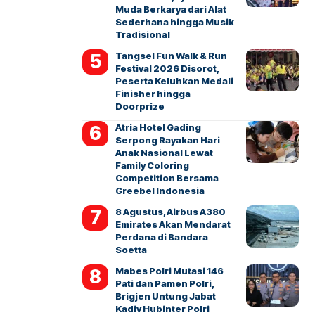
Muda Berkarya dari Alat
Sederhana hingga Musik
Tradisional
Tangsel Fun Walk & Run
Festival 2026 Disorot,
Peserta Keluhkan Medali
Finisher hingga
Doorprize
Atria Hotel Gading
Serpong Rayakan Hari
Anak Nasional Lewat
Family Coloring
Competition Bersama
Greebel Indonesia
8 Agustus, Airbus A380
Emirates Akan Mendarat
Perdana di Bandara
Soetta
Mabes Polri Mutasi 146
Pati dan Pamen Polri,
Brigjen Untung Jabat
Kadiv Hubinter Polri