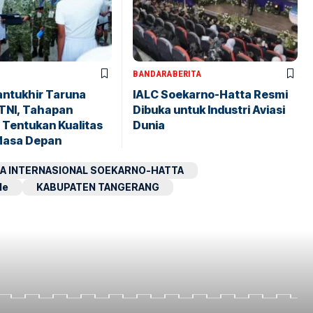
BANDARA
BERITA
antukhir Taruna
IALC Soekarno-Hatta Resmi
TNI, Tahapan
Dibuka untuk Industri Aviasi
 Tentukan Kualitas
Dunia
Masa Depan
A INTERNASIONAL SOEKARNO-HATTA
le
KABUPATEN TANGERANG