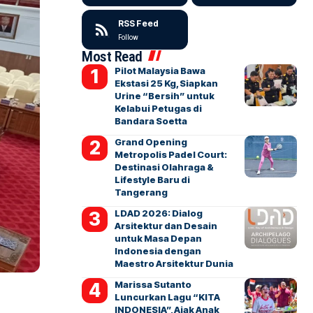
RSS Feed
Follow
Most Read
Pilot Malaysia Bawa
Ekstasi 25 Kg, Siapkan
Urine “Bersih” untuk
Kelabui Petugas di
Bandara Soetta
Grand Opening
Metropolis Padel Court:
Destinasi Olahraga &
Lifestyle Baru di
Tangerang
LDAD 2026: Dialog
Arsitektur dan Desain
untuk Masa Depan
Indonesia dengan
Maestro Arsitektur Dunia
Marissa Sutanto
Luncurkan Lagu “KITA
INDONESIA”, Ajak Anak