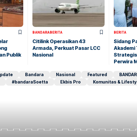
BANDARA
BERITA
BERITA
elar
Citilink Operasikan 43
Sidang P
ong
Armada, Perkuat Pasar LCC
Akademi 
an Publik
Nasional
Strategis
Perwira 
pdate
Bandara
Nasional
Featured
BANDAR
#bandaraSoetta
Ekbis Pro
Komunitas & Lifesty