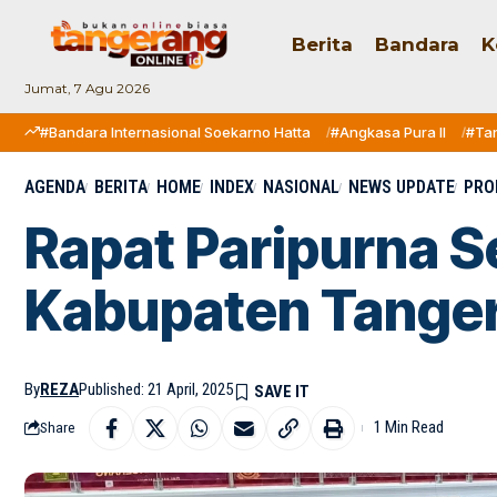
Berita
Bandara
K
Jumat, 7 Agu 2026
#Bandara Internasional Soekarno Hatta
#Angkasa Pura II
#Ta
AGENDA
BERITA
HOME
INDEX
NASIONAL
NEWS UPDATE
PRO
Rapat Paripurna 
Kabupaten Tanger
By
REZA
Published: 21 April, 2025
1 Min Read
Share