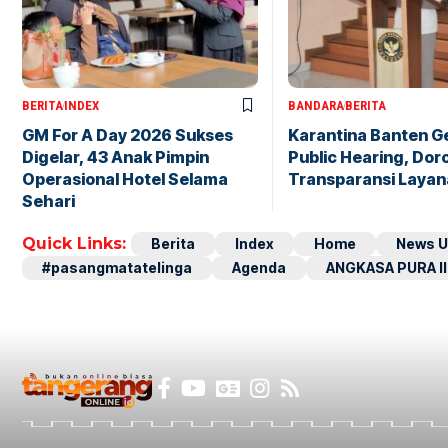
BERITA
INDEX
BANDARA
BERITA
GM For A Day 2026 Sukses
Karantina Banten G
Digelar, 43 Anak Pimpin
Public Hearing, Dor
Operasional Hotel Selama
Transparansi Layan
Sehari
Quick Links:
Berita
Index
Home
News U
#pasangmatatelinga
Agenda
ANGKASA PURA II