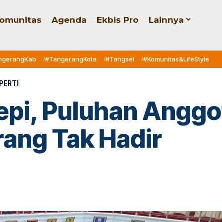
omunitas
Agenda
Ekbis Pro
Lainnya
ngerangKab
#TangerangKota
#Tangsel
#Komunitas&LifeStyle
PERTI
Sepi, Puluhan Angg
ang Tak Hadir