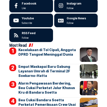
Facebook
Instagram
Like
Follow
Youtube
Google News
Subscribe
Follow
RSS Feed
Follow
Most Read
Kecelakaan di Tol Cipali, Anggota
DPRD Tangsel Meninggal Dunia
Empat Maskapai Baru Gabung
Layanan Umrah di Terminal 2F
Soekarno-Hatta
Alarm Pengawasan Berdering,
Bea Cukai Perketat Jalur Khusus
Kru di Bandara Soetta
Bea Cukai Bandara Soetta
Perketat Pemeriksaan Crew Usai