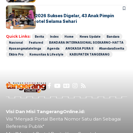
BERITA
INDEX
GM For A Day 2026 Sukses Digelar, 43 Anak Pimpin
Operasional Hotel Selama Sehari
Quick Links:
Berita
Index
Home
News Update
Bandara
Nasional
Featured
BANDARA INTERNASIONAL SOEKARNO-HATTA
#pasangmatatelinga
Agenda
ANGKASA PURA II
#bandaraSoetta
Ekbis Pro
Komunitas & Lifestyle
KABUPATEN TANGERANG
Visi Dan Misi TangerangOnline.id:
Visi "Menjadi Portal Berita Nomor Satu dan Sebagai
Referensi Publik"