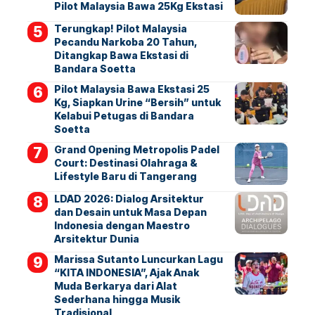
Pilot Malaysia Bawa 25Kg Ekstasi
Terungkap! Pilot Malaysia
Pecandu Narkoba 20 Tahun,
Ditangkap Bawa Ekstasi di
Bandara Soetta
Pilot Malaysia Bawa Ekstasi 25
Kg, Siapkan Urine “Bersih” untuk
Kelabui Petugas di Bandara
Soetta
Grand Opening Metropolis Padel
Court: Destinasi Olahraga &
Lifestyle Baru di Tangerang
LDAD 2026: Dialog Arsitektur
dan Desain untuk Masa Depan
Indonesia dengan Maestro
Arsitektur Dunia
Marissa Sutanto Luncurkan Lagu
“KITA INDONESIA”, Ajak Anak
Muda Berkarya dari Alat
Sederhana hingga Musik
Tradisional