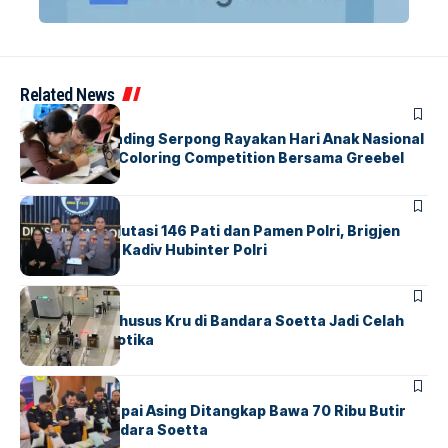
Related News
BERITA
INDEX
Atria Hotel Gading Serpong Rayakan Hari Anak Nasional
Lewat Family Coloring Competition Bersama Greebel
Indonesia
BERITA
Mabes Polri Mutasi 146 Pati dan Pamen Polri, Brigjen
Untung Jabat Kadiv Hubinter Polri
BANDARA
BERITA
Ketika Jalur Khusus Kru di Bandara Soetta Jadi Celah
Sindikat Narkotika
BANDARA
BERITA
Kopilot Maskapai Asing Ditangkap Bawa 70 Ribu Butir
Ekstasi di Bandara Soetta