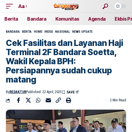
Aa
Berita
Bandara
Komunitas
Agenda
Ekbis P
BANDARA
BERITA
HOME
INDEX
NASIONAL
NEWS UPDATE
Cek Fasilitas dan Layanan Haji
Terminal 2F Bandara Soetta,
Wakil Kepala BPH:
Persiapannya sudah cukup
matang
By
REDAKTUR
Published: 22 April, 2025
2 Min Read