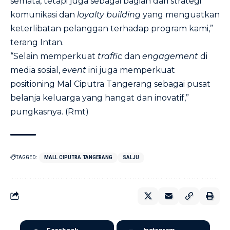
semata, tetapi juga sebagai bagian dari strategi
komunikasi dan
loyalty building
yang menguatkan
keterlibatan pelanggan terhadap program kami,”
terang Intan.
“Selain memperkuat
traffic
dan
engagement
di
media sosial,
event
ini juga memperkuat
positioning Mal Ciputra Tangerang sebagai pusat
belanja keluarga yang hangat dan inovatif,”
pungkasnya. (Rmt)
TAGGED:
MALL CIPUTRA TANGERANG
SALJU