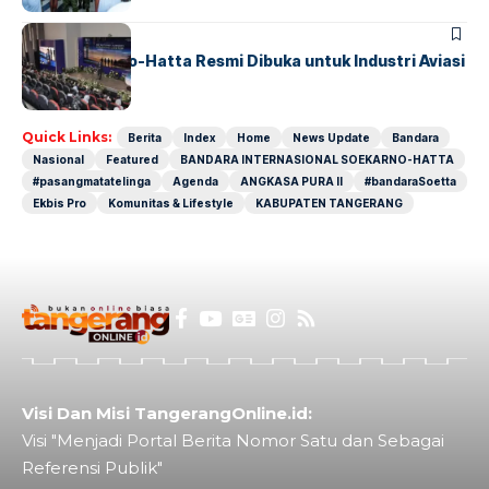
BANDARA
BERITA
IALC Soekarno-Hatta Resmi Dibuka untuk Industri Aviasi
Dunia
Quick Links:
Berita
Index
Home
News Update
Bandara
Nasional
Featured
BANDARA INTERNASIONAL SOEKARNO-HATTA
#pasangmatatelinga
Agenda
ANGKASA PURA II
#bandaraSoetta
Ekbis Pro
Komunitas & Lifestyle
KABUPATEN TANGERANG
Visi Dan Misi TangerangOnline.id:
Visi "Menjadi Portal Berita Nomor Satu dan Sebagai
Referensi Publik"