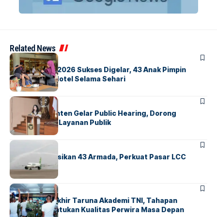
Related News
BERITA
INDEX
GM For A Day 2026 Sukses Digelar, 43 Anak Pimpin
Operasional Hotel Selama Sehari
BANDARA
BERITA
Karantina Banten Gelar Public Hearing, Dorong
Transparansi Layanan Publik
BANDARA
BERITA
Citilink Operasikan 43 Armada, Perkuat Pasar LCC
Nasional
BERITA
Sidang Pantukhir Taruna Akademi TNI, Tahapan
Strategis Tentukan Kualitas Perwira Masa Depan