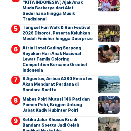
“KITA INDONESIA”, Ajak Anak
Muda Berkarya dari Alat
Sederhana hingga Musik
Tradisional
Tangsel Fun Walk & Run Festival
2026 Disorot, Peserta Keluhkan
Medali Finisher hingga Doorprize
Atria Hotel Gading Serpong
Rayakan Hari Anak Nasional
Lewat Family Coloring
Competition Bersama Greebel
Indonesia
8 Agustus, Airbus A380 Emirates
Akan Mendarat Perdana di
Bandara Soetta
Mabes Polri Mutasi 146 Pati dan
Pamen Polri, Brigjen Untung
Jabat Kadiv Hubinter Polri
Ketika Jalur Khusus Kru di
Bandara Soetta Jadi Celah
Sindikat Narkotika