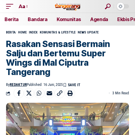
Aa
Berita
Bandara
Komunitas
Agenda
Ekbis P
BERITA
HOME
INDEX
KOMUNITAS & LIFESTYLE
NEWS UPDATE
Rasakan Sensasi Bermain
Salju dan Bertemu Super
Wings di Mal Ciputra
Tangerang
By
REDAKTUR
Published: 16 Juni, 2025
3 Min Read