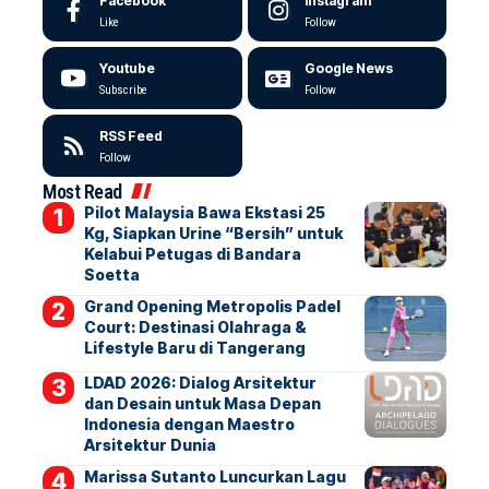
Facebook
Instagram
Like
Follow
Youtube
Google News
Subscribe
Follow
RSS Feed
Follow
Most Read
Pilot Malaysia Bawa Ekstasi 25
Kg, Siapkan Urine “Bersih” untuk
Kelabui Petugas di Bandara
Soetta
Grand Opening Metropolis Padel
Court: Destinasi Olahraga &
Lifestyle Baru di Tangerang
LDAD 2026: Dialog Arsitektur
dan Desain untuk Masa Depan
Indonesia dengan Maestro
Arsitektur Dunia
Marissa Sutanto Luncurkan Lagu