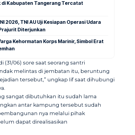
 di Kabupaten Tangerang Tercatat
NI 2026, TNI AU Uji Kesiapan Operasi Udara
rajurit Diterjunkan
arga Kehormatan Korps Marinir, Simbol Erat
Kemhan
i (31/06) sore saat seorang santri
ak melintas di jembatan itu, beruntung
ejadian tersebut,” ungkap Iif saat dihubungi
a.
ng sangat dibutuhkan itu sudah lama
ngkan antar kampung tersebut sudah
 pembangunan nya melalui pihak
elum dapat direalisasikan