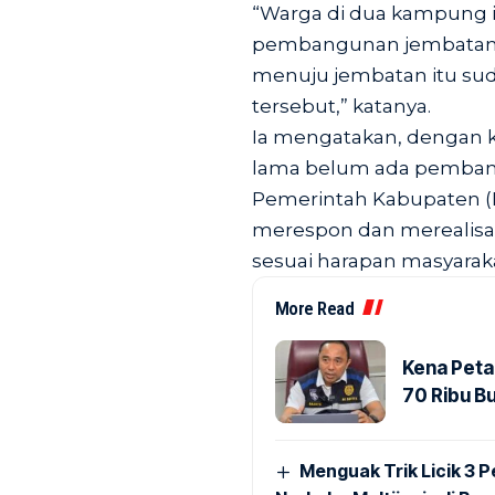
“Warga di dua kampung
pembangunan jembatan y
menuju jembatan itu sud
tersebut,” katanya.
Ia mengatakan, dengan 
lama belum ada pembangu
Pemerintah Kabupaten (
merespon dan merealis
sesuai harapan masyaraka
More Read
Kena Peta
70 Ribu B
Menguak Trik Licik 3