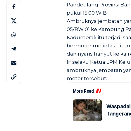
Pandeglang Provinsi Bant
pukul 15.00 WIB.
Ambruknya jembatan ya
05/RW 01 ke Kampung Pa
Kadumerak itu terjadi s
bermotor melintas di je
dan nyaris hanyut ke kali
Iif selaku Ketua LPM K
ambruknya jembatan yan
meter tersebut.
More Read
Waspadai 
Tangerang