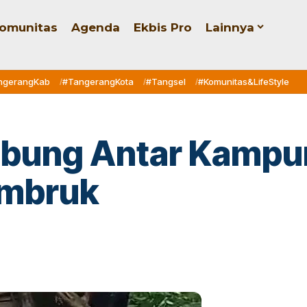
omunitas
Agenda
Ekbis Pro
Lainnya
ngerangKab
#TangerangKota
#Tangsel
#Komunitas&LifeStyle
bung Antar Kampu
Ambruk