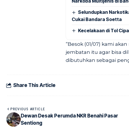
Narkoba Multijenis di Ba
Selundupkan Narkotik
Cukai Bandara Soetta
Kecelakaan di Tol Cip
“Besok (01/07) kami ak
jembatan itu agar bisa di
dibutuhkan sebagai pen
Share This Article
PREVIOUS ARTICLE
Dewan Desak Perumda NKR Benahi Pasar
Sentiong