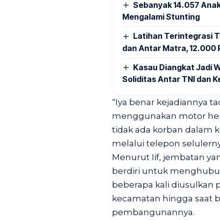
Sebanyak 14.057 Anak
Mengalami Stunting
Latihan Terintegrasi T
dan Antar Matra, 12.000 P
Kasau Diangkat Jadi W
Soliditas Antar TNI dan 
“Iya benar kejadiannya tad
menggunakan motor hend
tidak ada korban dalam k
melalui telepon selulerny
Menurut Iif, jembatan ya
berdiri untuk menghubu
beberapa kali diusulkan
kecamatan hingga saat b
pembangunannya.