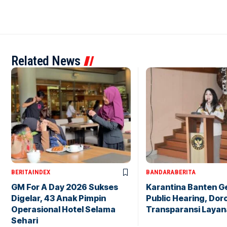
Related News
BERITA
INDEX
BANDARA
BERITA
GM For A Day 2026 Sukses
Karantina Banten G
Digelar, 43 Anak Pimpin
Public Hearing, Dor
Operasional Hotel Selama
Transparansi Layan
Sehari