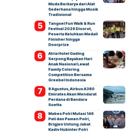
Muda Berkarya dari Alat
Sederhana hingga Musik
Tradisional
Tangsel Fun Walk & Run
Festival 2026 Disorot,
Peserta Keluhkan Medali
Finisher hingga
Doorprize
Atria Hotel Gading
Serpong Rayakan Hari
Anak Nasional Lewat
Family Coloring
Competition Bersama
Greebel Indonesia
8 Agustus, Airbus A380
Emirates Akan Mendarat
Perdana di Bandara
Soetta
Mabes Polri Mutasi 146
Pati dan Pamen Polri,
Brigjen Untung Jabat
Kadiv Hubinter Polri