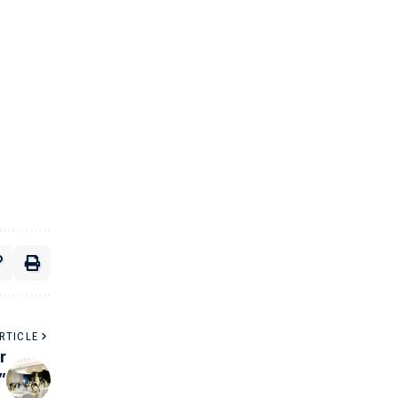
RTICLE
r
”