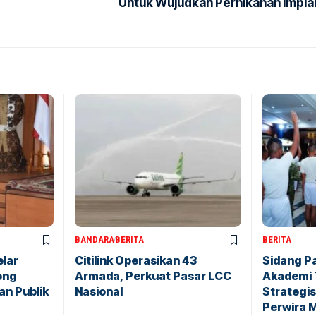
Untuk Wujudkan Pernikahan Impia
BANDARA
BERITA
BERITA
elar
Citilink Operasikan 43
Sidang P
ong
Armada, Perkuat Pasar LCC
Akademi 
an Publik
Nasional
Strategis
Perwira 