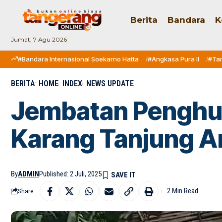
Berita
Bandara
K
Jumat, 7 Agu 2026
#Bandara Internasional Soekarno Hatta
#Angkasa Pura II
#Ta
BERITA
HOME
INDEX
NEWS UPDATE
Jembatan Penghu
Karang Tanjung 
By
ADMIN
Published: 2 Juli, 2025
2 Min Read
Share