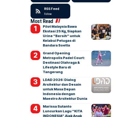
RSS Feed
Follow
Most Read
Pilot Malaysia Bawa
Ekstasi 25 Kg, Siapkan
Urine “Bersih” untuk
Kelabui Petugas di
Bandara Soetta
Grand Opening
Metropolis Padel Court:
Destinasi Olahraga &
Lifestyle Baru di
Tangerang
LDAD 2026: Dialog
Arsitektur dan Desain
untuk Masa Depan
Indonesia dengan
Maestro Arsitektur Dunia
Marissa Sutanto
Luncurkan Lagu “KITA
INDONESIA”, Ajak Anak