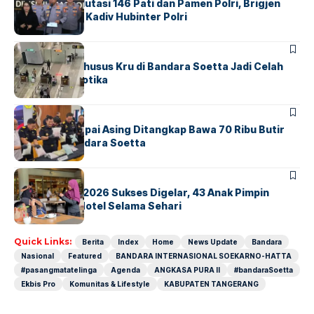
Mabes Polri Mutasi 146 Pati dan Pamen Polri, Brigjen
Untung Jabat Kadiv Hubinter Polri
BANDARA
BERITA
Ketika Jalur Khusus Kru di Bandara Soetta Jadi Celah
Sindikat Narkotika
BANDARA
BERITA
Kopilot Maskapai Asing Ditangkap Bawa 70 Ribu Butir
Ekstasi di Bandara Soetta
BERITA
INDEX
GM For A Day 2026 Sukses Digelar, 43 Anak Pimpin
Operasional Hotel Selama Sehari
Quick Links:
Berita
Index
Home
News Update
Bandara
Nasional
Featured
BANDARA INTERNASIONAL SOEKARNO-HATTA
#pasangmatatelinga
Agenda
ANGKASA PURA II
#bandaraSoetta
Ekbis Pro
Komunitas & Lifestyle
KABUPATEN TANGERANG