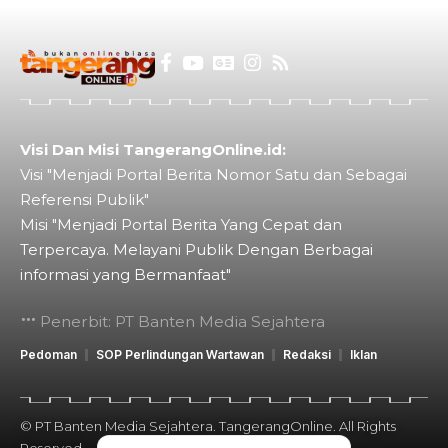
Visi Dan Misi TangerangOnline.id:
Visi "Menjadi Portal Berita Nomor Satu dan Sebagai
Referensi Publik"
Misi "Menjadi Portal Berita Yang Cepat dan
Terpercaya. Melayani Publik Dengan Berbagai
informasi yang Bermanfaat"
Penerbit: PT Banten Media Sejahtera
Pedoman
SOP Perlindungan Wartawan
Redaksi
Iklan
© PT Banten Media Sejahtera. TangerangOnline. All Rights