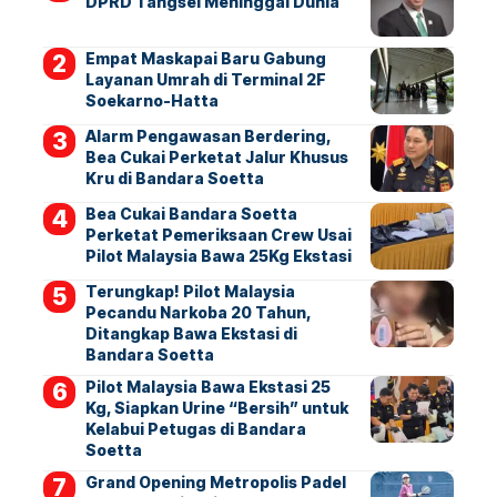
DPRD Tangsel Meninggal Dunia
Empat Maskapai Baru Gabung
Layanan Umrah di Terminal 2F
Soekarno-Hatta
Alarm Pengawasan Berdering,
Bea Cukai Perketat Jalur Khusus
Kru di Bandara Soetta
Bea Cukai Bandara Soetta
Perketat Pemeriksaan Crew Usai
Pilot Malaysia Bawa 25Kg Ekstasi
Terungkap! Pilot Malaysia
Pecandu Narkoba 20 Tahun,
Ditangkap Bawa Ekstasi di
Bandara Soetta
Pilot Malaysia Bawa Ekstasi 25
Kg, Siapkan Urine “Bersih” untuk
Kelabui Petugas di Bandara
Soetta
Grand Opening Metropolis Padel