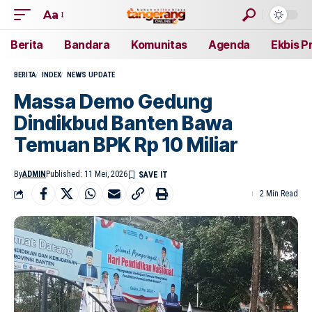
Aa
Berita
Bandara
Komunitas
Agenda
Ekbis P
BERITA
INDEX
NEWS UPDATE
Massa Demo Gedung
Dindikbud Banten Bawa
Temuan BPK Rp 10 Miliar
By
ADMIN
Published: 11 Mei, 2026
2 Min Read