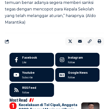
temuan benar adanya segera memberi sanksi
tegas dengan mencopot para Kepala Sekolah
yang telah melanggar aturan,” harapnya. (Aldo
Marantika)
Facebook
Instagram
Like
Follow
Youtube
Google News
Subscribe
Follow
RSS Feed
Follow
Most Read
Kecelakaan di Tol Cipali, Anggota