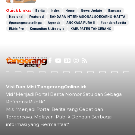
Quick Links:
Berita
Index
Home
News Update
Bandara
Nasional
Featured
BANDARA INTERNASIONAL SOEKARNO-HATTA
#pasangmatatelinga
Agenda
ANGKASA PURA II
#bandaraSoetta
Ekbis Pro
Komunitas & Lifestyle
KABUPATEN TANGERANG
Visi Dan Misi TangerangOnline.id:
Visi "Menjadi Portal Berita Nomor Satu dan Sebagai
Referensi Publik"
Misi "Menjadi Portal Berita Yang Cepat dan
Terpercaya. Melayani Publik Dengan Berbagai
informasi yang Bermanfaat"