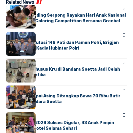
Related News
BERITA
INDEX
Atria Hotel Gading Serpong Rayakan Hari Anak Nasional
Lewat Family Coloring Competition Bersama Greebel
Indonesia
BERITA
Mabes Polri Mutasi 146 Pati dan Pamen Polri, Brigjen
Untung Jabat Kadiv Hubinter Polri
BANDARA
BERITA
Ketika Jalur Khusus Kru di Bandara Soetta Jadi Celah
Sindikat Narkotika
BANDARA
BERITA
Kopilot Maskapai Asing Ditangkap Bawa 70 Ribu Butir
Ekstasi di Bandara Soetta
BERITA
INDEX
GM For A Day 2026 Sukses Digelar, 43 Anak Pimpin
Operasional Hotel Selama Sehari