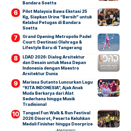
Bandara Soetta
Pilot Malaysia Bawa Ekstasi 25
Kg, Siapkan Urine “Bersih” untuk
Kelabui Petugas di Bandara
Soetta
Grand Opening Metropolis Padel
Court: Destinasi Olahraga &
Lifestyle Baru di Tangerang
LDAD 2026: Dialog Arsitektur
dan Desain untuk Masa Depan
Indonesia dengan Maestro
Arsitektur Dunia
Marissa Sutanto Luncurkan Lagu
“KITA INDONESIA”, Ajak Anak
Muda Berkarya dari Alat
Sederhana hingga Musik
Tradisional
Tangsel Fun Walk & Run Festival
2026 Disorot, Peserta Keluhkan
Medali Finisher hingga Doorprize
- Advertisement -