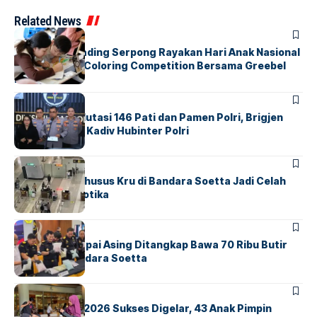
Related News
BERITA
INDEX
Atria Hotel Gading Serpong Rayakan Hari Anak Nasional
Lewat Family Coloring Competition Bersama Greebel
Indonesia
BERITA
Mabes Polri Mutasi 146 Pati dan Pamen Polri, Brigjen
Untung Jabat Kadiv Hubinter Polri
BANDARA
BERITA
Ketika Jalur Khusus Kru di Bandara Soetta Jadi Celah
Sindikat Narkotika
BANDARA
BERITA
Kopilot Maskapai Asing Ditangkap Bawa 70 Ribu Butir
Ekstasi di Bandara Soetta
BERITA
INDEX
GM For A Day 2026 Sukses Digelar, 43 Anak Pimpin