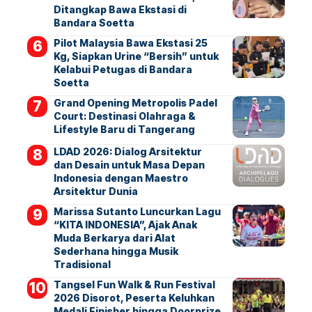
Ditangkap Bawa Ekstasi di
Bandara Soetta
Pilot Malaysia Bawa Ekstasi 25
Kg, Siapkan Urine “Bersih” untuk
Kelabui Petugas di Bandara
Soetta
Grand Opening Metropolis Padel
Court: Destinasi Olahraga &
Lifestyle Baru di Tangerang
LDAD 2026: Dialog Arsitektur
dan Desain untuk Masa Depan
Indonesia dengan Maestro
Arsitektur Dunia
Marissa Sutanto Luncurkan Lagu
“KITA INDONESIA”, Ajak Anak
Muda Berkarya dari Alat
Sederhana hingga Musik
Tradisional
Tangsel Fun Walk & Run Festival
2026 Disorot, Peserta Keluhkan
Medali Finisher hingga Doorprize