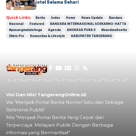
Operasional Hotel Selama Sehari
Quick Links:
Berita
Index
Home
News Update
Bandara
Nasional
Featured
BANDARA INTERNASIONAL SOEKARNO-HATTA
#pasangmatatelinga
Agenda
ANGKASA PURA II
#bandaraSoetta
Ekbis Pro
Komunitas & Lifestyle
KABUPATEN TANGERANG
Visi Dan Misi TangerangOnline.id:
Visi "Menjadi Portal Berita Nomor Satu dan Sebagai
Referensi Publik"
Misi "Menjadi Portal Berita Yang Cepat dan
Terpercaya. Melayani Publik Dengan Berbagai
informasi yang Bermanfaat"