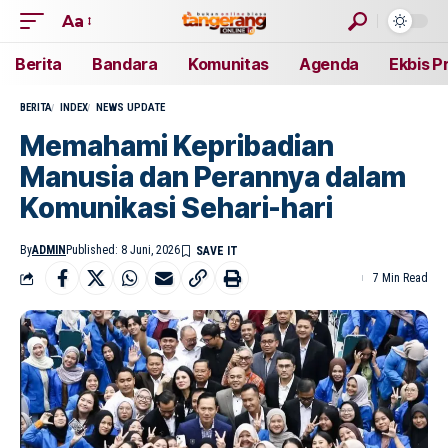
Aa
Berita
Bandara
Komunitas
Agenda
Ekbis P
BERITA
INDEX
NEWS UPDATE
Memahami Kepribadian
Manusia dan Perannya dalam
Komunikasi Sehari-hari
By
ADMIN
Published: 8 Juni, 2026
7 Min Read