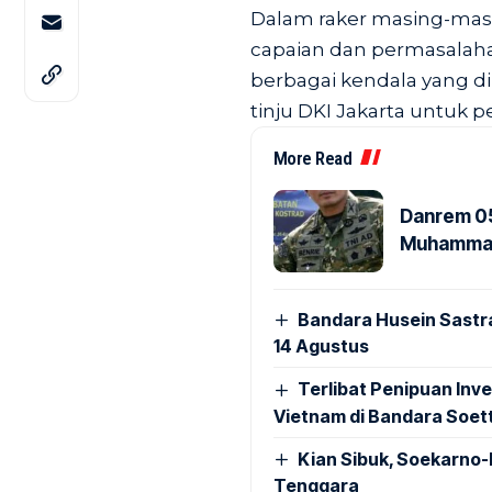
Dalam raker masing-mas
capaian dan permasalaha
berbagai kendala yang d
tinju DKI Jakarta untuk p
More Read
Danrem 05
Muhammad 
Bandara Husein Sastr
14 Agustus
Terlibat Penipuan Inve
Vietnam di Bandara Soet
Kian Sibuk, Soekarno-
Tenggara