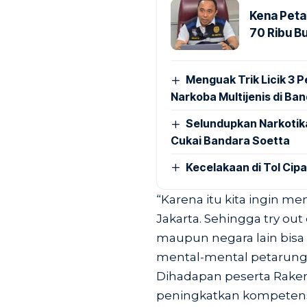
Kena Peta
70 Ribu B
Menguak Trik Licik 3
Narkoba Multijenis di Ba
Selundupkan Narkotik
Cukai Bandara Soetta
Kecelakaan di Tol Cip
“Karena itu kita ingin m
Jakarta. Sehingga try ou
maupun negara lain bisa
mental-mental petarung,
Dihadapan peserta Raker,
peningkatkan kompetensi