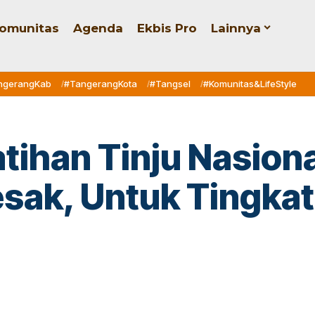
omunitas
Agenda
Ekbis Pro
Lainnya
ngerangKab
#TangerangKota
#Tangsel
#Komunitas&LifeStyle
tihan Tinju Nasiona
ak, Untuk Tingkatk