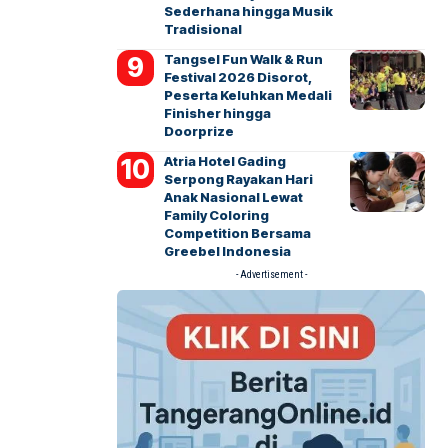
Sederhana hingga Musik
Tradisional
Tangsel Fun Walk & Run
Festival 2026 Disorot,
Peserta Keluhkan Medali
Finisher hingga
Doorprize
Atria Hotel Gading
Serpong Rayakan Hari
Anak Nasional Lewat
Family Coloring
Competition Bersama
Greebel Indonesia
- Advertisement -