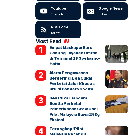
Youtube
Google News
Subscribe
Follow
RSS Feed
Follow
Most Read
Empat Maskapai Baru
Gabung Layanan Umrah
di Terminal 2F Soekarno-
Hatta
Alarm Pengawasan
Berdering, Bea Cukai
Perketat Jalur Khusus
Kru di Bandara Soetta
Bea Cukai Bandara
Soetta Perketat
Pemeriksaan Crew Usai
Pilot Malaysia Bawa 25Kg
Ekstasi
Terungkap! Pilot
Malaysia Pecandu