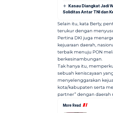
Kasau Diangkat Jadi W
Soliditas Antar TNI dan 
Selain itu, kata Berty, p
terukur dengan menyusun
Pertina DKI juga menarge
kejuaraan daerah, nasiona
terbaik menuju PON mela
berkesinambungan.
Tak hanya itu, memperku
sebuah keniscayaan yang
menyelenggarakan kejuara
kota/kabupaten serta me
partner” dengan daerah 
More Read