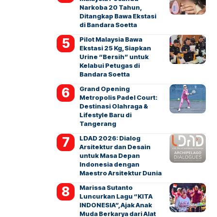
Narkoba 20 Tahun,
Ditangkap Bawa Ekstasi
di Bandara Soetta
Pilot Malaysia Bawa
Ekstasi 25 Kg, Siapkan
Urine “Bersih” untuk
Kelabui Petugas di
Bandara Soetta
Grand Opening
Metropolis Padel Court:
Destinasi Olahraga &
Lifestyle Baru di
Tangerang
LDAD 2026: Dialog
Arsitektur dan Desain
untuk Masa Depan
Indonesia dengan
Maestro Arsitektur Dunia
Marissa Sutanto
Luncurkan Lagu “KITA
INDONESIA”, Ajak Anak
Muda Berkarya dari Alat