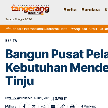
Berita
Bandara
K
Sabtu, 8 Agu 2026
#Bandara Internasional Soekarno Hatta
#Angkasa Pura II
#Ta
BERITA
Bangun Pusat Pela
Kebutuhan Mendes
Tinju
By
MIRZA
Published: 6 Juni, 2026
4 Min Read
Share