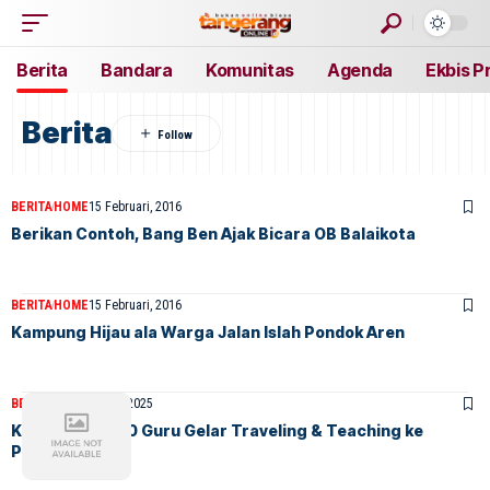
Berita
Bandara
Komunitas
Agenda
Ekbis P
Berita
BERITA
HOME
15 Februari, 2016
Berikan Contoh, Bang Ben Ajak Bicara OB Balaikota
BERITA
HOME
15 Februari, 2016
Kampung Hijau ala Warga Jalan Islah Pondok Aren
BERITA
HOME
9 Juni, 2025
Komunitas 1000 Guru Gelar Traveling & Teaching ke
Pandeglang