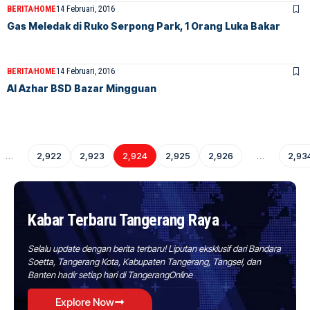
BERITA
HOME
14 Februari, 2016
Gas Meledak di Ruko Serpong Park, 1 Orang Luka Bakar
BERITA
HOME
14 Februari, 2016
Al Azhar BSD Bazar Mingguan
…
2,922
2,923
2,924
2,925
2,926
…
2,93
Kabar Terbaru Tangerang Raya
Selalu update dengan berita terbaru! Liputan eksklusif dari Bandara
Soetta, Tangerang Kota, Kabupaten Tangerang, Tangsel, dan
Banten hadir setiap hari di TangerangOnline
Explore Now