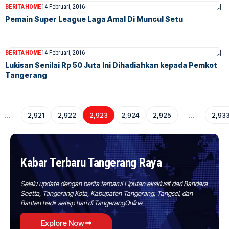
BERITA
HOME
14 Februari, 2016
Pemain Super League Laga Amal Di Muncul Setu
BERITA
HOME
14 Februari, 2016
Lukisan Senilai Rp 50 Juta Ini Dihadiahkan kepada Pemkot
Tangerang
…
2,921
2,922
2,923
2,924
2,925
…
2,93
Kabar Terbaru Tangerang Raya
Selalu update dengan berita terbaru! Liputan eksklusif dari Bandara
Soetta, Tangerang Kota, Kabupaten Tangerang, Tangsel, dan
Banten hadir setiap hari di TangerangOnline
Explore Now