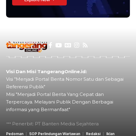
Visi Dan Misi TangerangOnline.id:
Visi "Menjadi Portal Berita Nomor Satu dan Sebagai
Referensi Publik"
Misi "Menjadi Portal Berita Yang Cepat dan
Terpercaya. Melayani Publik Dengan Berbagai
informasi yang Bermanfaat"
Penerbit: PT Banten Media Sejahtera
Pedoman
SOP Perlindungan Wartawan
Redaksi
Iklan