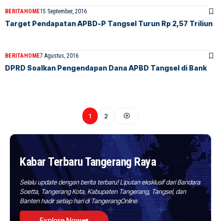
BERITA
HOME
15 September, 2016
Target Pendapatan APBD-P Tangsel Turun Rp 2,57 Triliun
BERITA
HOME
7 Agustus, 2016
DPRD Soalkan Pengendapan Dana APBD Tangsel di Bank
1
2
Kabar Terbaru Tangerang Raya
Selalu update dengan berita terbaru! Liputan eksklusif dari Bandara
Soetta, Tangerang Kota, Kabupaten Tangerang, Tangsel, dan
Banten hadir setiap hari di TangerangOnline
Explore Now