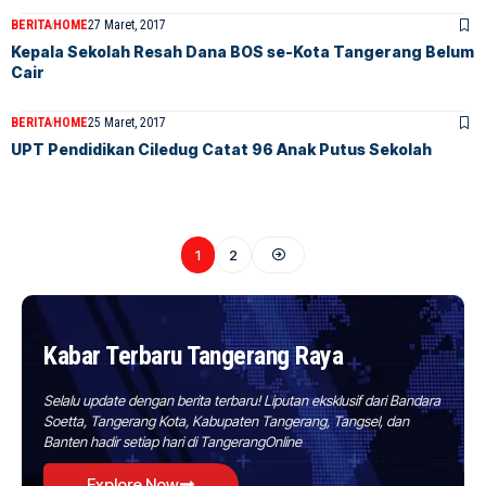
BERITA
HOME
27 Maret, 2017
Kepala Sekolah Resah Dana BOS se-Kota Tangerang Belum
Cair
BERITA
HOME
25 Maret, 2017
UPT Pendidikan Ciledug Catat 96 Anak Putus Sekolah
1
2
Kabar Terbaru Tangerang Raya
Selalu update dengan berita terbaru! Liputan eksklusif dari Bandara
Soetta, Tangerang Kota, Kabupaten Tangerang, Tangsel, dan
Banten hadir setiap hari di TangerangOnline
Explore Now