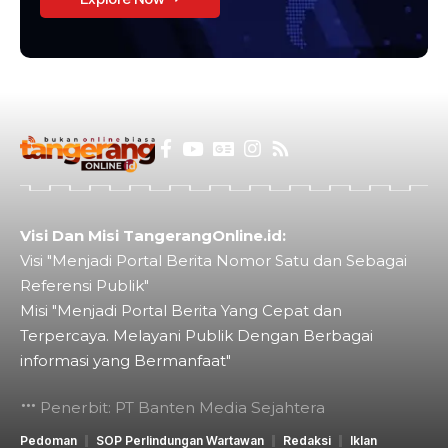
Visi Dan Misi TangerangOnline.id:
Visi "Menjadi Portal Berita Nomor Satu dan Sebagai
Referensi Publik"
Misi "Menjadi Portal Berita Yang Cepat dan
Terpercaya. Melayani Publik Dengan Berbagai
informasi yang Bermanfaat"
Penerbit: PT Banten Media Sejahtera
Pedoman
SOP Perlindungan Wartawan
Redaksi
Iklan