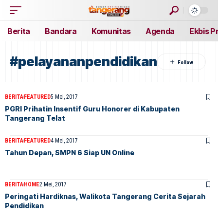
Berita
Bandara
Komunitas
Agenda
Ekbis P
#pelayananpendidikan
BERITA
FEATURED
5 Mei, 2017
PGRI Prihatin Insentif Guru Honorer di Kabupaten
Tangerang Telat
BERITA
FEATURED
4 Mei, 2017
Tahun Depan, SMPN 6 Siap UN Online
BERITA
HOME
2 Mei, 2017
Peringati Hardiknas, Walikota Tangerang Cerita Sejarah
Pendidikan