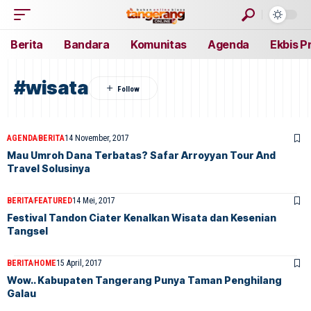
Berita
Bandara
Komunitas
Agenda
Ekbis P
#wisata
AGENDA
BERITA
14 November, 2017
Mau Umroh Dana Terbatas? Safar Arroyyan Tour And
Travel Solusinya
BERITA
FEATURED
14 Mei, 2017
Festival Tandon Ciater Kenalkan Wisata dan Kesenian
Tangsel
BERITA
HOME
15 April, 2017
Wow.. Kabupaten Tangerang Punya Taman Penghilang
Galau