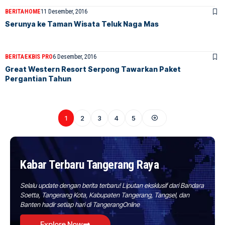
BERITA
HOME
11 Desember, 2016
Serunya ke Taman Wisata Teluk Naga Mas
BERITA
EKBIS PRO
6 Desember, 2016
Great Western Resort Serpong Tawarkan Paket
Pergantian Tahun
1
2
3
4
5
Kabar Terbaru Tangerang Raya
Selalu update dengan berita terbaru! Liputan eksklusif dari Bandara
Soetta, Tangerang Kota, Kabupaten Tangerang, Tangsel, dan
Banten hadir setiap hari di TangerangOnline
Explore Now