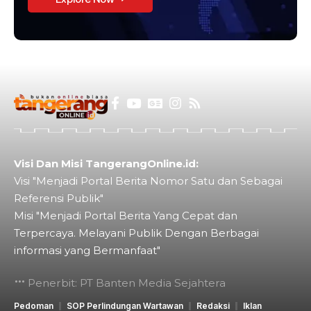
Visi Dan Misi TangerangOnline.id:
Visi "Menjadi Portal Berita Nomor Satu dan Sebagai
Referensi Publik"
Misi "Menjadi Portal Berita Yang Cepat dan
Terpercaya. Melayani Publik Dengan Berbagai
informasi yang Bermanfaat"
Penerbit: PT Banten Media Sejahtera
Pedoman
SOP Perlindungan Wartawan
Redaksi
Iklan