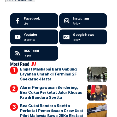
Facebook
Instagram
Like
Follow
Youtube
Google News
Subscribe
Follow
RSS Feed
Follow
Most Read
Empat Maskapai Baru Gabung
Layanan Umrah di Terminal 2F
Soekarno-Hatta
Alarm Pengawasan Berdering,
Bea Cukai Perketat Jalur Khusus
Kru di Bandara Soetta
Bea Cukai Bandara Soetta
Perketat Pemeriksaan Crew Usai
Pilot Malaysia Bawa 25Kg Ekstasi