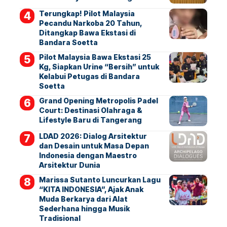
Terungkap! Pilot Malaysia
Pecandu Narkoba 20 Tahun,
Ditangkap Bawa Ekstasi di
Bandara Soetta
Pilot Malaysia Bawa Ekstasi 25
Kg, Siapkan Urine “Bersih” untuk
Kelabui Petugas di Bandara
Soetta
Grand Opening Metropolis Padel
Court: Destinasi Olahraga &
Lifestyle Baru di Tangerang
LDAD 2026: Dialog Arsitektur
dan Desain untuk Masa Depan
Indonesia dengan Maestro
Arsitektur Dunia
Marissa Sutanto Luncurkan Lagu
“KITA INDONESIA”, Ajak Anak
Muda Berkarya dari Alat
Sederhana hingga Musik
Tradisional