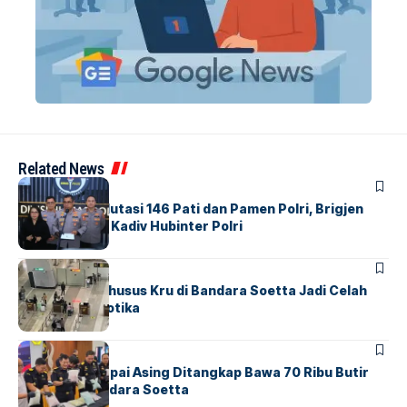
Related News
BERITA
Mabes Polri Mutasi 146 Pati dan Pamen Polri, Brigjen
Untung Jabat Kadiv Hubinter Polri
BANDARA
BERITA
Ketika Jalur Khusus Kru di Bandara Soetta Jadi Celah
Sindikat Narkotika
BANDARA
BERITA
Kopilot Maskapai Asing Ditangkap Bawa 70 Ribu Butir
Ekstasi di Bandara Soetta