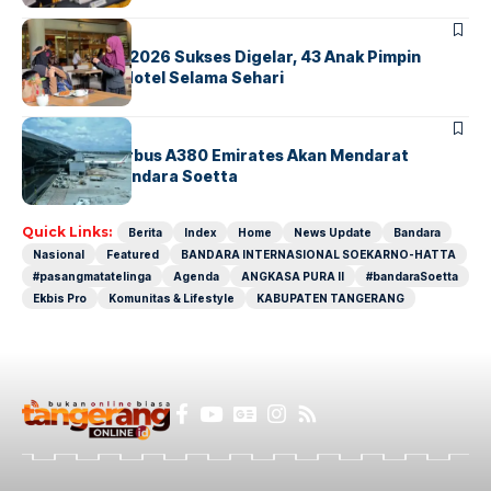
BERITA
INDEX
GM For A Day 2026 Sukses Digelar, 43 Anak Pimpin
Operasional Hotel Selama Sehari
BANDARA
BERITA
8 Agustus, Airbus A380 Emirates Akan Mendarat
Perdana di Bandara Soetta
Quick Links:
Berita
Index
Home
News Update
Bandara
Nasional
Featured
BANDARA INTERNASIONAL SOEKARNO-HATTA
#pasangmatatelinga
Agenda
ANGKASA PURA II
#bandaraSoetta
Ekbis Pro
Komunitas & Lifestyle
KABUPATEN TANGERANG