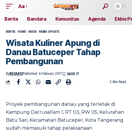
Aa
Berita
Bandara
Komunitas
Agenda
Ekbis P
BERITA
HOME
INDEX
NEWS UPDATE
Wisata Kuliner Apung di
Danau Batuceper Tahap
Pembangunan
By
REDAKSI
Published: 6 Februari, 2017
2 Min Read
Proyek pembangunan danau yang terletak di
Kampung Darrusallam 1, RT 03, RW 05, Kelurahan
Batu Sari, Kecamatan Batuceper, Kota Tangerang
sudah memasuki tahap pelaksanaan