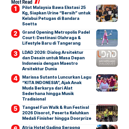
Most Read
Pilot Malaysia Bawa Ekstasi 25
Kg, Siapkan Urine “Bersih” untuk
Kelabui Petugas di Bandara
Soetta
Grand Opening Metropolis Padel
Court: Destinasi Olahraga &
Lifestyle Baru di Tangerang
LDAD 2026: Dialog Arsitektur
dan Desain untuk Masa Depan
Indonesia dengan Maestro
Arsitektur Dunia
Marissa Sutanto Luncurkan Lagu
“KITA INDONESIA”, Ajak Anak
Muda Berkarya dari Alat
Sederhana hingga Musik
Tradisional
Tangsel Fun Walk & Run Festival
2026 Disorot, Peserta Keluhkan
Medali Finisher hingga Doorprize
Atria Hotel Gading Serpong