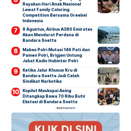
Rayakan Hari Anak Nasional
Lewat Family Coloring
Competition Bersama Greebel
Indonesia
8 Agustus, Airbus A380 Emirates
Akan Mendarat Perdana di
Bandara Soetta
Mabes Polri Mutasi 146 Pati dan
Pamen Polri, Brigjen Untung
Jabat Kadiv Hubinter Polri
Ketika Jalur Khusus Kru di
Bandara Soetta Jadi Celah
Sindikat Narkotika
Kopilot Maskapai Asing
Ditangkap Bawa 70 Ribu Butir
Ekstasi di Bandara Soetta
- Advertisement -