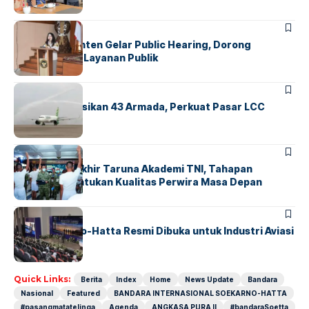
BANDARA
BERITA
Karantina Banten Gelar Public Hearing, Dorong
Transparansi Layanan Publik
BANDARA
BERITA
Citilink Operasikan 43 Armada, Perkuat Pasar LCC
Nasional
BERITA
Sidang Pantukhir Taruna Akademi TNI, Tahapan
Strategis Tentukan Kualitas Perwira Masa Depan
BANDARA
BERITA
IALC Soekarno-Hatta Resmi Dibuka untuk Industri Aviasi
Dunia
Quick Links:
Berita
Index
Home
News Update
Bandara
Nasional
Featured
BANDARA INTERNASIONAL SOEKARNO-HATTA
#pasangmatatelinga
Agenda
ANGKASA PURA II
#bandaraSoetta