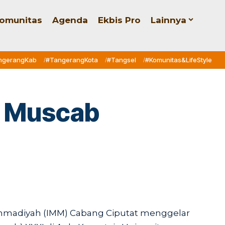
omunitas
Agenda
Ekbis Pro
Lainnya
ngerangKab
#TangerangKota
#Tangsel
#Komunitas&LifeStyle
r Muscab
madiyah (IMM) Cabang Ciputat menggelar