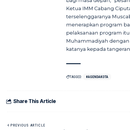
bagi masa depan,” pesan
Ketua IMM Cabang Ciputa
terselenggaranya Muscab 
menerapkan program baru y
pelaksanaan program itu 
Muhammadiyah dengan m
katanya kepada tangerang
TAGGED:
#AGENDAKOTA
Share This Article
PREVIOUS ARTICLE