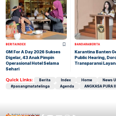
BERITA
INDEX
BANDARA
BERITA
GM For A Day 2026 Sukses
Karantina Banten G
Digelar, 43 Anak Pimpin
Public Hearing, Dor
Operasional Hotel Selama
Transparansi Layan
Sehari
Quick Links:
Berita
Index
Home
News U
#pasangmatatelinga
Agenda
ANGKASA PURA II