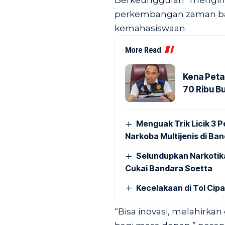
Berkeunggulan” menginga
perkembangan zaman ba
kemahasiswaan.
More Read
Kena Peta
70 Ribu B
Menguak Trik Licik 3
Narkoba Multijenis di Ba
Selundupkan Narkotik
Cukai Bandara Soetta
Kecelakaan di Tol Cip
“Bisa inovasi, melahirka