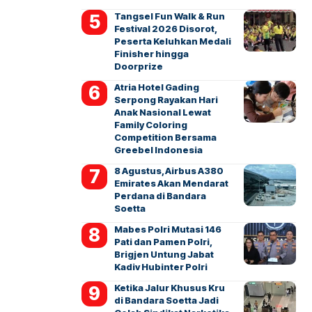
Tangsel Fun Walk & Run
Festival 2026 Disorot,
Peserta Keluhkan Medali
Finisher hingga
Doorprize
Atria Hotel Gading
Serpong Rayakan Hari
Anak Nasional Lewat
Family Coloring
Competition Bersama
Greebel Indonesia
8 Agustus, Airbus A380
Emirates Akan Mendarat
Perdana di Bandara
Soetta
Mabes Polri Mutasi 146
Pati dan Pamen Polri,
Brigjen Untung Jabat
Kadiv Hubinter Polri
Ketika Jalur Khusus Kru
di Bandara Soetta Jadi