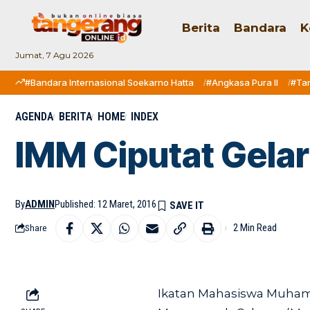
Berita
Bandara
K
Jumat, 7 Agu 2026
#Bandara Internasional Soekarno Hatta
#Angkasa Pura II
#Ta
AGENDA
BERITA
HOME
INDEX
IMM Ciputat Gela
By
ADMIN
Published: 12 Maret, 2016
2 Min Read
Share
Ikatan Mahasiswa Muham