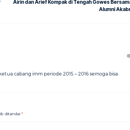
r
Airin dan Arief Kompak di Tengah Gowes Bersam
Alumni Akabr
ai ketua cabang imm periode 2015 – 2016 semoga bisa
ib ditandai
*