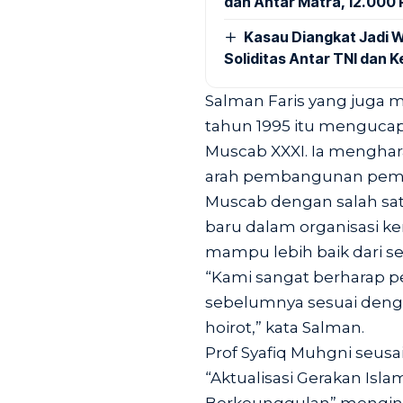
dan Antar Matra, 12.000 P
Kasau Diangkat Jadi W
Soliditas Antar TNI dan 
Salman Faris yang juga 
tahun 1995 itu mengucap
Muscab XXXI. Ia menghar
arah pembangunan peme
Muscab dengan salah sa
baru dalam organisasi ke
mampu lebih baik dari s
“Kami sangat berharap pe
sebelumnya sesuai deng
hoirot,” kata Salman.
Prof Syafiq Muhgni seus
“Aktualisasi Gerakan Is