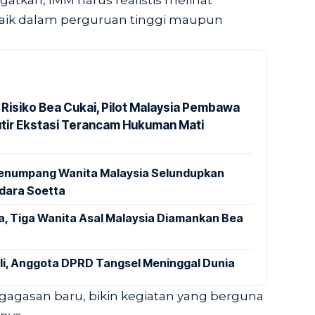
tkan, IMM harus realistis melihat
ik dalam perguruan tinggi maupun
 Risiko Bea Cukai, Pilot Malaysia Pembawa
utir Ekstasi Terancam Hukuman Mati
 Penumpang Wanita Malaysia Selundupkan
ndara Soetta
a, Tiga Wanita Asal Malaysia Diamankan Bea
ali, Anggota DPRD Tangsel Meninggal Dunia
n gagasan baru, bikin kegiatan yang berguna