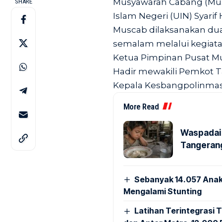
Musyawarah Cabang (Musca
SHARE
Islam Negeri (UIN) Syarif 
Muscab dilaksanakan dua 
semalam melalui kegiat
Ketua Pimpinan Pusat Mu
Hadir mewakili Pemkot 
Kepala Kesbangpolinmas 
More Read
Waspadai 
Tangerang
Sebanyak 14.057 Anak
Mengalami Stunting
Latihan Terintegrasi T