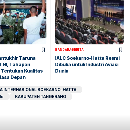
BANDARA
BERITA
antukhir Taruna
IALC Soekarno-Hatta Resmi
TNI, Tahapan
Dibuka untuk Industri Aviasi
 Tentukan Kualitas
Dunia
Masa Depan
A INTERNASIONAL SOEKARNO-HATTA
le
KABUPATEN TANGERANG