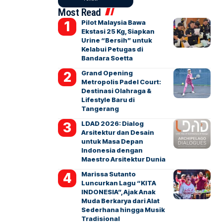
Most Read
Pilot Malaysia Bawa
Ekstasi 25 Kg, Siapkan
Urine “Bersih” untuk
Kelabui Petugas di
Bandara Soetta
Grand Opening
Metropolis Padel Court:
Destinasi Olahraga &
Lifestyle Baru di
Tangerang
LDAD 2026: Dialog
Arsitektur dan Desain
untuk Masa Depan
Indonesia dengan
Maestro Arsitektur Dunia
Marissa Sutanto
Luncurkan Lagu “KITA
INDONESIA”, Ajak Anak
Muda Berkarya dari Alat
Sederhana hingga Musik
Tradisional