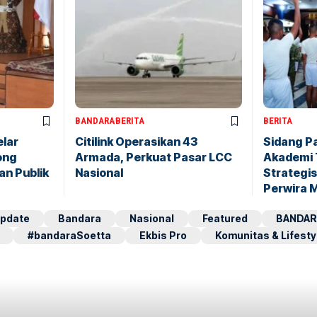
BANDARA
BERITA
BERITA
elar
Citilink Operasikan 43
Sidang P
ong
Armada, Perkuat Pasar LCC
Akademi 
an Publik
Nasional
Strategis
Perwira 
pdate
Bandara
Nasional
Featured
BANDAR
#bandaraSoetta
Ekbis Pro
Komunitas & Lifesty