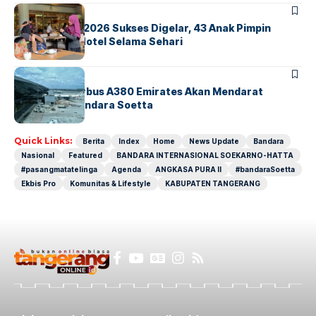
BERITA
INDEX
GM For A Day 2026 Sukses Digelar, 43 Anak Pimpin
Operasional Hotel Selama Sehari
BANDARA
BERITA
8 Agustus, Airbus A380 Emirates Akan Mendarat
Perdana di Bandara Soetta
Quick Links:
Berita
Index
Home
News Update
Bandara
Nasional
Featured
BANDARA INTERNASIONAL SOEKARNO-HATTA
#pasangmatatelinga
Agenda
ANGKASA PURA II
#bandaraSoetta
Ekbis Pro
Komunitas & Lifestyle
KABUPATEN TANGERANG