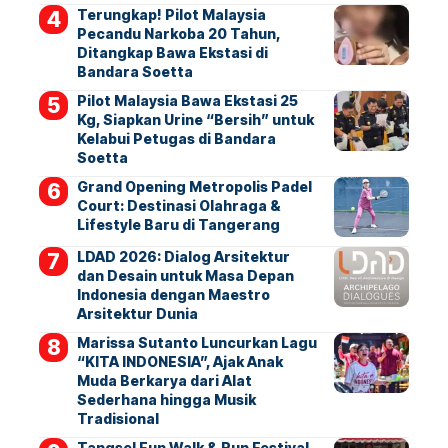
Terungkap! Pilot Malaysia
Pecandu Narkoba 20 Tahun,
Ditangkap Bawa Ekstasi di
Bandara Soetta
Pilot Malaysia Bawa Ekstasi 25
Kg, Siapkan Urine “Bersih” untuk
Kelabui Petugas di Bandara
Soetta
Grand Opening Metropolis Padel
Court: Destinasi Olahraga &
Lifestyle Baru di Tangerang
LDAD 2026: Dialog Arsitektur
dan Desain untuk Masa Depan
Indonesia dengan Maestro
Arsitektur Dunia
Marissa Sutanto Luncurkan Lagu
“KITA INDONESIA”, Ajak Anak
Muda Berkarya dari Alat
Sederhana hingga Musik
Tradisional
Tangsel Fun Walk & Run Festival