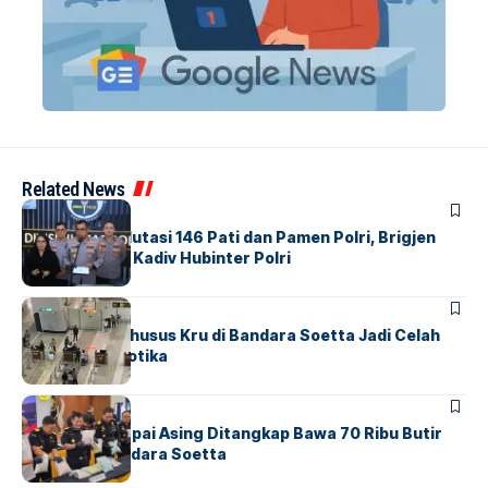
Related News
BERITA
Mabes Polri Mutasi 146 Pati dan Pamen Polri, Brigjen
Untung Jabat Kadiv Hubinter Polri
BANDARA
BERITA
Ketika Jalur Khusus Kru di Bandara Soetta Jadi Celah
Sindikat Narkotika
BANDARA
BERITA
Kopilot Maskapai Asing Ditangkap Bawa 70 Ribu Butir
Ekstasi di Bandara Soetta