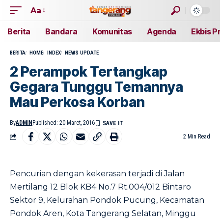
Aa
Berita
Bandara
Komunitas
Agenda
Ekbis P
BERITA
HOME
INDEX
NEWS UPDATE
2 Perampok Tertangkap
Gegara Tunggu Temannya
Mau Perkosa Korban
By
ADMIN
Published: 20 Maret, 2016
2 Min Read
Pencurian dengan kekerasan terjadi di Jalan
Mertilang 12 Blok KB4 No.7 Rt.004/012 Bintaro
Sektor 9, Kelurahan Pondok Pucung, Kecamatan
Pondok Aren, Kota Tangerang Selatan, Minggu