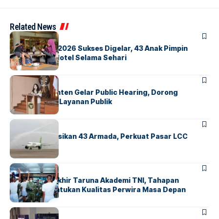
Related News
BERITA
INDEX
GM For A Day 2026 Sukses Digelar, 43 Anak Pimpin
Operasional Hotel Selama Sehari
BANDARA
BERITA
Karantina Banten Gelar Public Hearing, Dorong
Transparansi Layanan Publik
BANDARA
BERITA
Citilink Operasikan 43 Armada, Perkuat Pasar LCC
Nasional
BERITA
Sidang Pantukhir Taruna Akademi TNI, Tahapan
Strategis Tentukan Kualitas Perwira Masa Depan
BANDARA
BERITA