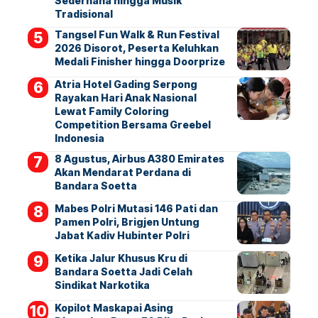
Sederhana hingga Musik
Tradisional
Tangsel Fun Walk & Run Festival
2026 Disorot, Peserta Keluhkan
Medali Finisher hingga Doorprize
Atria Hotel Gading Serpong
Rayakan Hari Anak Nasional
Lewat Family Coloring
Competition Bersama Greebel
Indonesia
8 Agustus, Airbus A380 Emirates
Akan Mendarat Perdana di
Bandara Soetta
Mabes Polri Mutasi 146 Pati dan
Pamen Polri, Brigjen Untung
Jabat Kadiv Hubinter Polri
Ketika Jalur Khusus Kru di
Bandara Soetta Jadi Celah
Sindikat Narkotika
Kopilot Maskapai Asing