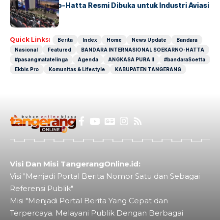
IALC Soekarno-Hatta Resmi Dibuka untuk Industri Aviasi
Dunia
Quick Links:
Berita
Index
Home
News Update
Bandara
Nasional
Featured
BANDARA INTERNASIONAL SOEKARNO-HATTA
#pasangmatatelinga
Agenda
ANGKASA PURA II
#bandaraSoetta
Ekbis Pro
Komunitas & Lifestyle
KABUPATEN TANGERANG
Visi Dan Misi TangerangOnline.id:
Visi "Menjadi Portal Berita Nomor Satu dan Sebagai
Referensi Publik"
Misi "Menjadi Portal Berita Yang Cepat dan
Terpercaya. Melayani Publik Dengan Berbagai