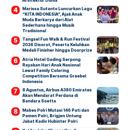
Arsitektur Dunia
Marissa Sutanto Luncurkan Lagu
“KITA INDONESIA”, Ajak Anak
Muda Berkarya dari Alat
Sederhana hingga Musik
Tradisional
Tangsel Fun Walk & Run Festival
2026 Disorot, Peserta Keluhkan
Medali Finisher hingga Doorprize
Atria Hotel Gading Serpong
Rayakan Hari Anak Nasional
Lewat Family Coloring
Competition Bersama Greebel
Indonesia
8 Agustus, Airbus A380 Emirates
Akan Mendarat Perdana di
Bandara Soetta
Mabes Polri Mutasi 146 Pati dan
Pamen Polri, Brigjen Untung
Jabat Kadiv Hubinter Polri