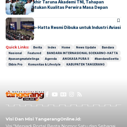
Sidang Pantukhir Taruna Akademi TNI, Tahapan
Strategis Tentukan Kualitas Perwira Masa Depan
BANDARA
BERITA
IALC Soekarno-Hatta Resmi Dibuka untuk Industri Aviasi
Dunia
Quick Links:
Berita
Index
Home
News Update
Bandara
Nasional
Featured
BANDARA INTERNASIONAL SOEKARNO-HATTA
#pasangmatatelinga
Agenda
ANGKASA PURA II
#bandaraSoetta
Ekbis Pro
Komunitas & Lifestyle
KABUPATEN TANGERANG
Visi Dan Misi TangerangOnline.id:
Visi "Menjadi Portal Berita Nomor Satu dan Sebagai