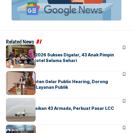
Related News
BERITA
INDEX
GM For A Day 2026 Sukses Digelar, 43 Anak Pimpin
Operasional Hotel Selama Sehari
BANDARA
BERITA
Karantina Banten Gelar Public Hearing, Dorong
Transparansi Layanan Publik
BANDARA
BERITA
Citilink Operasikan 43 Armada, Perkuat Pasar LCC
Nasional
BERITA