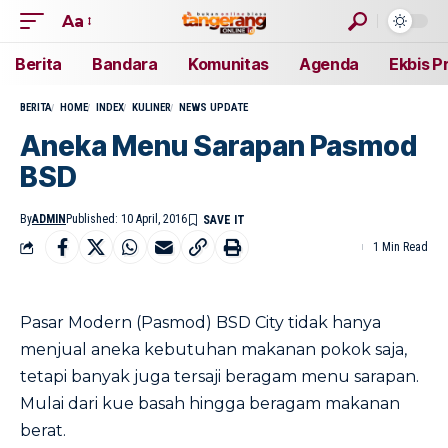
Aa
Berita
Bandara
Komunitas
Agenda
Ekbis P
BERITA
HOME
INDEX
KULINER
NEWS UPDATE
Aneka Menu Sarapan Pasmod
BSD
By
ADMIN
Published: 10 April, 2016
1 Min Read
Pasar Modern (Pasmod) BSD City tidak hanya
menjual aneka kebutuhan makanan pokok saja,
tetapi banyak juga tersaji beragam menu sarapan.
Mulai dari kue basah hingga beragam makanan
berat.