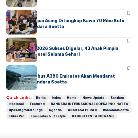
BANDARA
BERITA
Kopilot Maskapai Asing Ditangkap Bawa 70 Ribu Butir
Ekstasi di Bandara Soetta
BERITA
INDEX
GM For A Day 2026 Sukses Digelar, 43 Anak Pimpin
Operasional Hotel Selama Sehari
BANDARA
BERITA
8 Agustus, Airbus A380 Emirates Akan Mendarat
Perdana di Bandara Soetta
Quick Links:
Berita
Index
Home
News Update
Bandara
Nasional
Featured
BANDARA INTERNASIONAL SOEKARNO-HATTA
#pasangmatatelinga
Agenda
ANGKASA PURA II
#bandaraSoetta
Ekbis Pro
Komunitas & Lifestyle
KABUPATEN TANGERANG