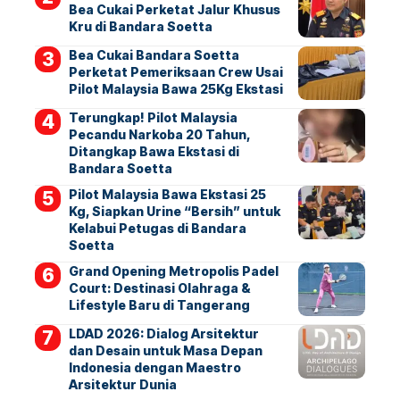
Bea Cukai Perketat Jalur Khusus
Kru di Bandara Soetta
Bea Cukai Bandara Soetta
Perketat Pemeriksaan Crew Usai
Pilot Malaysia Bawa 25Kg Ekstasi
Terungkap! Pilot Malaysia
Pecandu Narkoba 20 Tahun,
Ditangkap Bawa Ekstasi di
Bandara Soetta
Pilot Malaysia Bawa Ekstasi 25
Kg, Siapkan Urine “Bersih” untuk
Kelabui Petugas di Bandara
Soetta
Grand Opening Metropolis Padel
Court: Destinasi Olahraga &
Lifestyle Baru di Tangerang
LDAD 2026: Dialog Arsitektur
dan Desain untuk Masa Depan
Indonesia dengan Maestro
Arsitektur Dunia