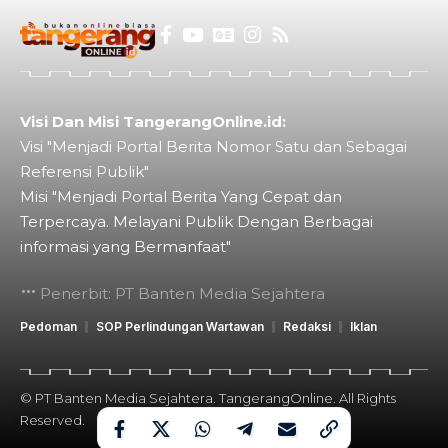
Visi Dan Misi TangerangOnline.id:
Visi "Menjadi Portal Berita Nomor Satu dan Sebagai
Referensi Publik"
Misi "Menjadi Portal Berita Yang Cepat dan
Terpercaya. Melayani Publik Dengan Berbagai
informasi yang Bermanfaat"
Penerbit: PT Banten Media Sejahtera
Pedoman
SOP Perlindungan Wartawan
Redaksi
Iklan
© PT Banten Media Sejahtera. TangerangOnline. All Rights
Reserved.