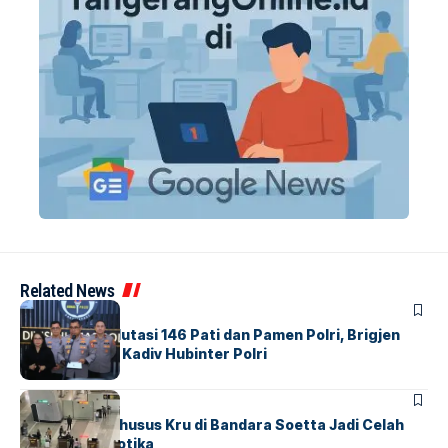
Related News
BERITA
Mabes Polri Mutasi 146 Pati dan Pamen Polri, Brigjen
Untung Jabat Kadiv Hubinter Polri
BANDARA
BERITA
Ketika Jalur Khusus Kru di Bandara Soetta Jadi Celah
Sindikat Narkotika