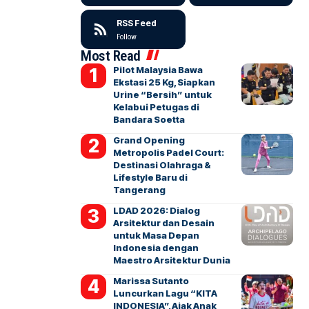
RSS Feed
Follow
Most Read
Pilot Malaysia Bawa
Ekstasi 25 Kg, Siapkan
Urine “Bersih” untuk
Kelabui Petugas di
Bandara Soetta
Grand Opening
Metropolis Padel Court:
Destinasi Olahraga &
Lifestyle Baru di
Tangerang
LDAD 2026: Dialog
Arsitektur dan Desain
untuk Masa Depan
Indonesia dengan
Maestro Arsitektur Dunia
Marissa Sutanto
Luncurkan Lagu “KITA
INDONESIA”, Ajak Anak