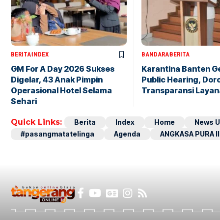
BERITA
INDEX
BANDARA
BERITA
GM For A Day 2026 Sukses
Karantina Banten G
Digelar, 43 Anak Pimpin
Public Hearing, Dor
Operasional Hotel Selama
Transparansi Layan
Sehari
Quick Links:
Berita
Index
Home
News U
#pasangmatatelinga
Agenda
ANGKASA PURA II