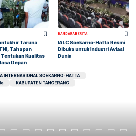
BANDARA
BERITA
antukhir Taruna
IALC Soekarno-Hatta Resmi
TNI, Tahapan
Dibuka untuk Industri Aviasi
 Tentukan Kualitas
Dunia
Masa Depan
A INTERNASIONAL SOEKARNO-HATTA
le
KABUPATEN TANGERANG