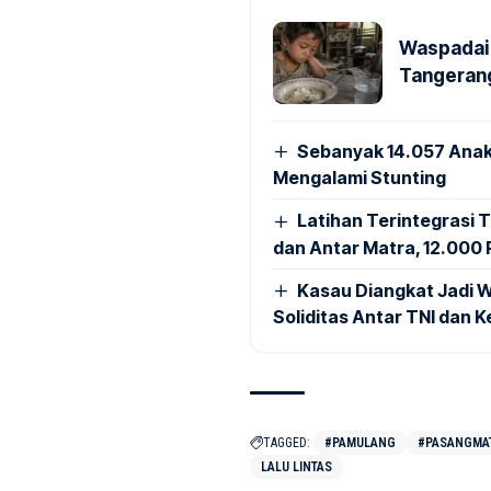
Waspadai 
Tangerang
Sebanyak 14.057 Anak
Mengalami Stunting
Latihan Terintegrasi T
dan Antar Matra, 12.000 P
Kasau Diangkat Jadi W
Soliditas Antar TNI dan 
TAGGED:
#PAMULANG
#PASANGMAT
LALU LINTAS