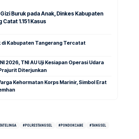
Gizi Buruk pada Anak, Dinkes Kabupaten
 Catat 1.151 Kasus
 di Kabupaten Tangerang Tercatat
NI 2026, TNI AU Uji Kesiapan Operasi Udara
rajurit Diterjunkan
arga Kehormatan Korps Marinir, Simbol Erat
Kemhan
ATELINGA
#POLRESTANGSEL
#PONDOKCABE
#TANGSEL