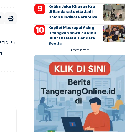
Ketika Jalur Khusus Kru
di Bandara Soetta Jadi
Celah Sindikat Narkotika
Kopilot Maskapai Asing
Ditangkap Bawa 70 Ribu
Butir Ekstasi di Bandara
RTICLE
Soetta
- Advertisement -
n