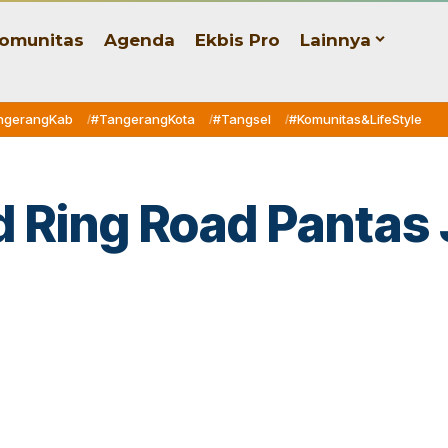
omunitas
Agenda
Ekbis Pro
Lainnya
ngerangKab
#TangerangKota
#Tangsel
#Komunitas&LifeStyle
Ring Road Pantas Ja