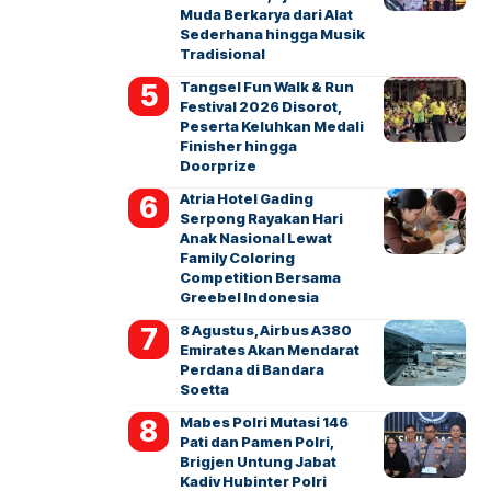
Muda Berkarya dari Alat
Sederhana hingga Musik
Tradisional
Tangsel Fun Walk & Run
Festival 2026 Disorot,
Peserta Keluhkan Medali
Finisher hingga
Doorprize
Atria Hotel Gading
Serpong Rayakan Hari
Anak Nasional Lewat
Family Coloring
Competition Bersama
Greebel Indonesia
8 Agustus, Airbus A380
Emirates Akan Mendarat
Perdana di Bandara
Soetta
Mabes Polri Mutasi 146
Pati dan Pamen Polri,
Brigjen Untung Jabat
Kadiv Hubinter Polri