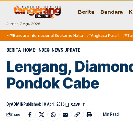
Berita
Bandara
K
Jumat, 7 Agu 2026
#Bandara Internasional Soekarno Hatta
#Angkasa Pura II
#Ta
BERITA
HOME
INDEX
NEWS UPDATE
Lengang, Diamond 
Pondok Cabe
By
ADMIN
Published: 18 April, 2016
1 Min Read
Share