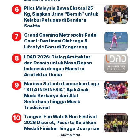
Pilot Malaysia Bawa Ekstasi 25
Kg, Siapkan Urine “Bersih” untuk
Kelabui Petugas di Bandara
Soetta
Grand Opening Metropolis Padel
Court: Destinasi Olahraga &
Lifestyle Baru di Tangerang
LDAD 2026: Dialog Arsitektur
dan Desain untuk Masa Depan
Indonesia dengan Maestro
Arsitektur Dunia
Marissa Sutanto Luncurkan Lagu
“KITA INDONESIA”, Ajak Anak
Muda Berkarya dari Alat
Sederhana hingga Musik
Tradisional
Tangsel Fun Walk & Run Festival
2026 Disorot, Peserta Keluhkan
Medali Finisher hingga Doorprize
- Advertisement -