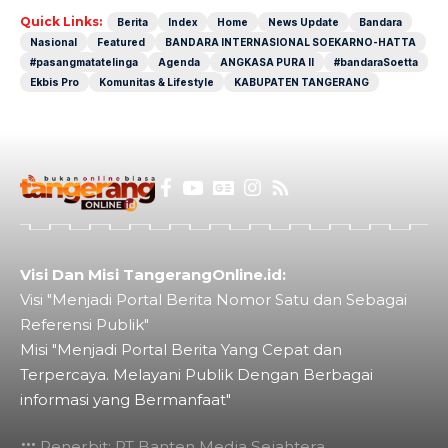
Quick Links:
Berita
Index
Home
News Update
Bandara
Nasional
Featured
BANDARA INTERNASIONAL SOEKARNO-HATTA
#pasangmatatelinga
Agenda
ANGKASA PURA II
#bandaraSoetta
Ekbis Pro
Komunitas & Lifestyle
KABUPATEN TANGERANG
Visi Dan Misi TangerangOnline.id:
Visi "Menjadi Portal Berita Nomor Satu dan Sebagai
Referensi Publik"
Misi "Menjadi Portal Berita Yang Cepat dan
Terpercaya. Melayani Publik Dengan Berbagai
informasi yang Bermanfaat"
Penerbit: PT Banten Media Sejahtera