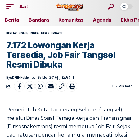
Aa
Berita
Bandara
Komunitas
Agenda
Ekbis P
BERITA
HOME
INDEX
NEWS UPDATE
7.172 Lowongan Kerja
Tersedia, Job Fair Tangsel
Resmi Dibuka
By
ADMIN
Published: 25 Mei, 2016
2 Min Read
Pemerintah Kota Tangerang Selatan (Tangsel)
melalui Dinas Sosial Tenaga Kerja dan Transmigrasi
(Dinsosnakertrans) resmi membuka Job Fair. Sejak
pagi ratusan pencari kerja mulai memadati lokasi