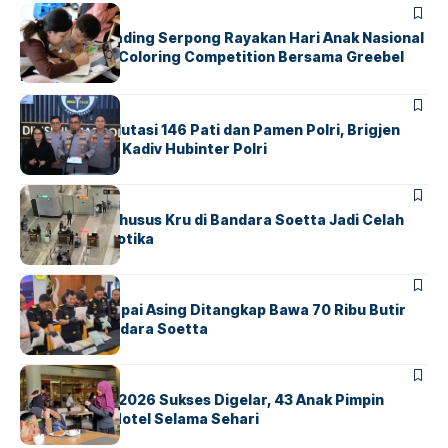
BERITA
INDEX
Atria Hotel Gading Serpong Rayakan Hari Anak Nasional
Lewat Family Coloring Competition Bersama Greebel
Indonesia
BERITA
Mabes Polri Mutasi 146 Pati dan Pamen Polri, Brigjen
Untung Jabat Kadiv Hubinter Polri
BANDARA
BERITA
Ketika Jalur Khusus Kru di Bandara Soetta Jadi Celah
Sindikat Narkotika
BANDARA
BERITA
Kopilot Maskapai Asing Ditangkap Bawa 70 Ribu Butir
Ekstasi di Bandara Soetta
BERITA
INDEX
GM For A Day 2026 Sukses Digelar, 43 Anak Pimpin
Operasional Hotel Selama Sehari