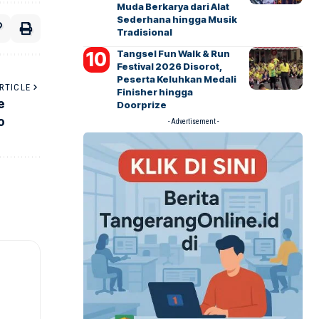
Muda Berkarya dari Alat
Sederhana hingga Musik
Tradisional
Tangsel Fun Walk & Run
Festival 2026 Disorot,
Peserta Keluhkan Medali
RTICLE
Finisher hingga
e
Doorprize
o
- Advertisement -