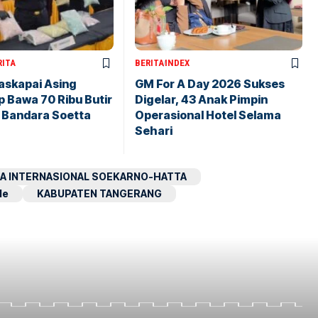
RITA
BERITA
INDEX
askapai Asing
GM For A Day 2026 Sukses
 Bawa 70 Ribu Butir
Digelar, 43 Anak Pimpin
i Bandara Soetta
Operasional Hotel Selama
Sehari
A INTERNASIONAL SOEKARNO-HATTA
le
KABUPATEN TANGERANG