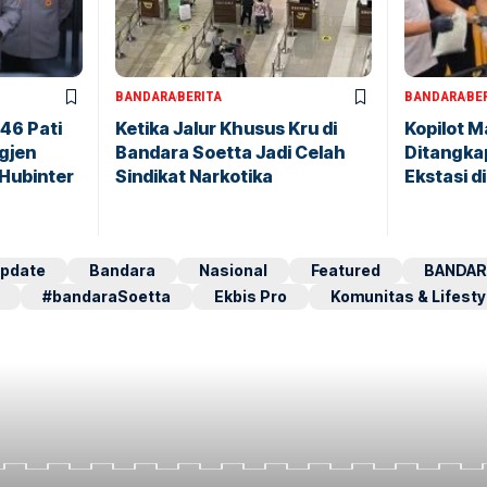
BANDARA
BERITA
BANDARA
BE
146 Pati
Ketika Jalur Khusus Kru di
Kopilot M
igjen
Bandara Soetta Jadi Celah
Ditangkap
 Hubinter
Sindikat Narkotika
Ekstasi d
pdate
Bandara
Nasional
Featured
BANDAR
#bandaraSoetta
Ekbis Pro
Komunitas & Lifesty