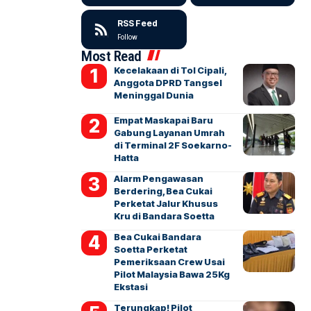
RSS Feed
Follow
Most Read
Kecelakaan di Tol Cipali,
Anggota DPRD Tangsel
Meninggal Dunia
Empat Maskapai Baru
Gabung Layanan Umrah
di Terminal 2F Soekarno-
Hatta
Alarm Pengawasan
Berdering, Bea Cukai
Perketat Jalur Khusus
Kru di Bandara Soetta
Bea Cukai Bandara
Soetta Perketat
Pemeriksaan Crew Usai
Pilot Malaysia Bawa 25Kg
Ekstasi
Terungkap! Pilot