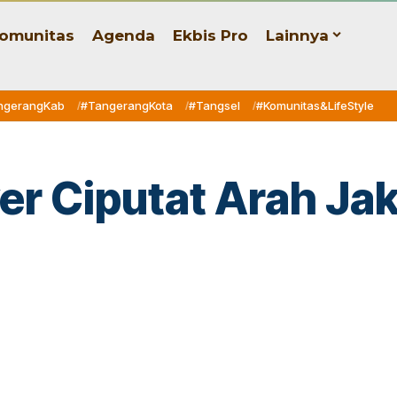
omunitas
Agenda
Ekbis Pro
Lainnya
ngerangKab
#TangerangKota
#Tangsel
#Komunitas&LifeStyle
er Ciputat Arah Ja