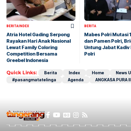
BERITA
INDEX
BERITA
Atria Hotel Gading Serpong
Mabes Polri Mutasi 
Rayakan Hari Anak Nasional
dan Pamen Polri, Br
Lewat Family Coloring
Untung Jabat Kadiv
Competition Bersama
Polri
Greebel Indonesia
Quick Links:
Berita
Index
Home
News U
#pasangmatatelinga
Agenda
ANGKASA PURA II