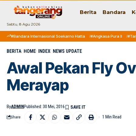
Berita
Bandara
K
Sabtu, 8 Agu 2026
#Bandara Internasional Soekarno Hatta
#Angkasa Pura II
#Ta
BERITA
HOME
INDEX
NEWS UPDATE
Awal Pekan Fly Ov
Merayap
By
ADMIN
Published: 30 Mei, 2016
1 Min Read
Share