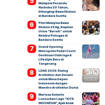
Malaysia Pecandu
Narkoba 20 Tahun,
Ditangkap Bawa Ekstasi
di Bandara Soetta
Pilot Malaysia Bawa
Ekstasi 25 Kg, Siapkan
Urine “Bersih” untuk
Kelabui Petugas di
Bandara Soetta
Grand Opening
Metropolis Padel Court:
Destinasi Olahraga &
Lifestyle Baru di
Tangerang
LDAD 2026: Dialog
Arsitektur dan Desain
untuk Masa Depan
Indonesia dengan
Maestro Arsitektur Dunia
Marissa Sutanto
Luncurkan Lagu “KITA
INDONESIA”, Ajak Anak