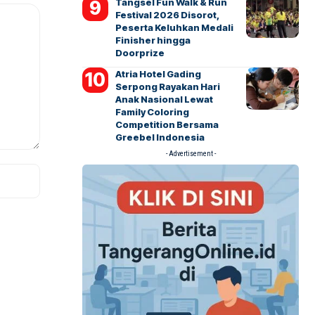
Tangsel Fun Walk & Run
Festival 2026 Disorot,
Peserta Keluhkan Medali
Finisher hingga
Doorprize
Atria Hotel Gading
Serpong Rayakan Hari
Anak Nasional Lewat
Family Coloring
Competition Bersama
Greebel Indonesia
- Advertisement -