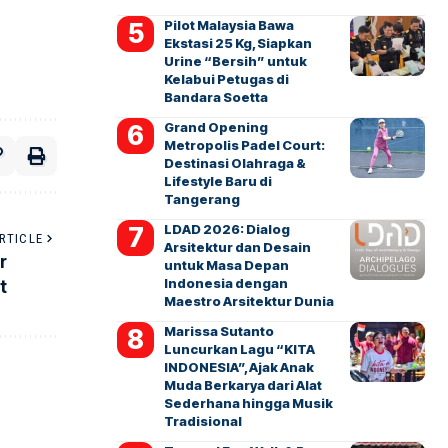
Pilot Malaysia Bawa
Ekstasi 25 Kg, Siapkan
Urine “Bersih” untuk
Kelabui Petugas di
Bandara Soetta
Grand Opening
Metropolis Padel Court:
Destinasi Olahraga &
Lifestyle Baru di
Tangerang
LDAD 2026: Dialog
RTICLE
Arsitektur dan Desain
r
untuk Masa Depan
Indonesia dengan
t
Maestro Arsitektur Dunia
Marissa Sutanto
Luncurkan Lagu “KITA
INDONESIA”, Ajak Anak
Muda Berkarya dari Alat
Sederhana hingga Musik
Tradisional