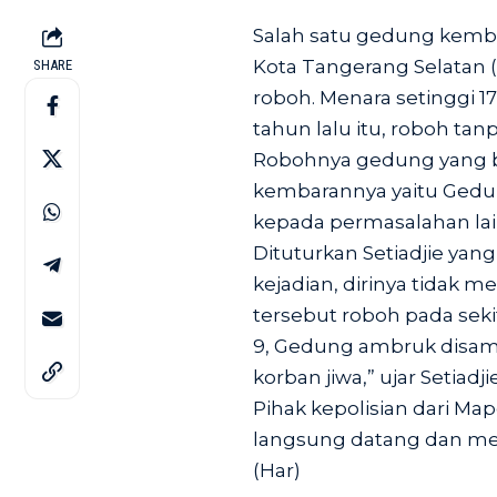
Salah satu gedung kembar
Kota Tangerang Selatan 
SHARE
roboh. Menara setinggi 1
tahun lalu itu, roboh ta
Robohnya gedung yang 
kembarannya yaitu Gedun
kepada permasalahan lai
Dituturkan Setiadjie yang
kejadian, dirinya tidak 
tersebut roboh pada sekit
9, Gedung ambruk disam
korban jiwa,” ujar Setiad
Pihak kepolisian dari Ma
langsung datang dan me
(Har)