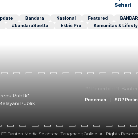
Sehari
pdate
Bandara
Nasional
Featured
BANDAR
#bandaraSoetta
Ekbis Pro
Komunitas & Lifesty
Penerbit: PT Bante
rensi Publik"
Pedoman
SOP Perli
Melayani Publik
 PT Banten Media Sejahtera. TangerangOnline. All Rights Reserve