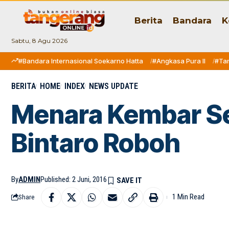
Berita
Bandara
K
Sabtu, 8 Agu 2026
#Bandara Internasional Soekarno Hatta
#Angkasa Pura II
#Ta
BERITA
HOME
INDEX
NEWS UPDATE
Menara Kembar Set
Bintaro Roboh
By
ADMIN
Published: 2 Juni, 2016
1 Min Read
Share