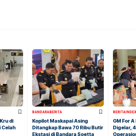
BANDARA
BERITA
BERITA
INDE
Kru di
Kopilot Maskapai Asing
GM For A
i Celah
Ditangkap Bawa 70 Ribu Butir
Digelar, 
Ekstasi di Bandara Soetta
Operasio