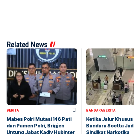
Related News
BERITA
BANDARA
BERITA
Mabes Polri Mutasi 146 Pati
Ketika Jalur Khusus 
dan Pamen Polri, Brigjen
Bandara Soetta Jad
Untung Jabat Kadiv Hubinter
Sindikat Narkotika