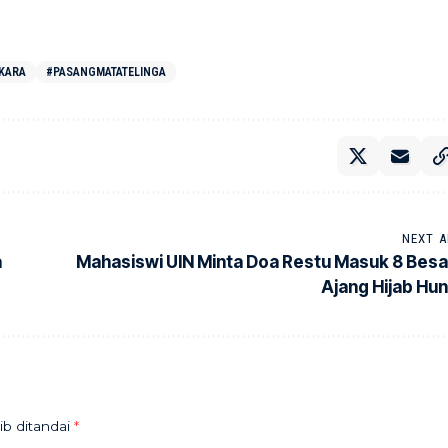
KARA
#PASANGMATATELINGA
NEXT A
a
Mahasiswi UIN Minta Doa Restu Masuk 8 Besa
Ajang Hijab Hun
ib ditandai
*