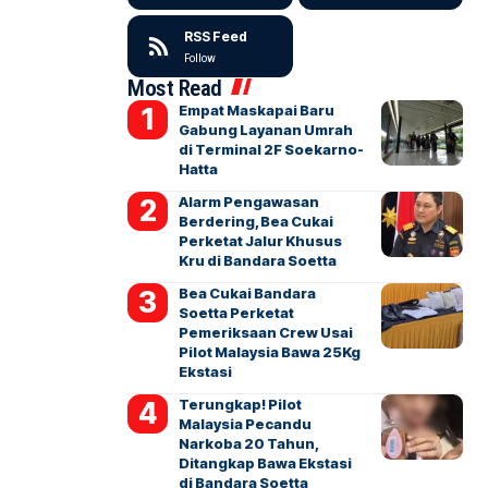
RSS Feed
Follow
Most Read
Empat Maskapai Baru
Gabung Layanan Umrah
di Terminal 2F Soekarno-
Hatta
Alarm Pengawasan
Berdering, Bea Cukai
Perketat Jalur Khusus
Kru di Bandara Soetta
Bea Cukai Bandara
Soetta Perketat
Pemeriksaan Crew Usai
Pilot Malaysia Bawa 25Kg
Ekstasi
Terungkap! Pilot
Malaysia Pecandu
Narkoba 20 Tahun,
Ditangkap Bawa Ekstasi
di Bandara Soetta