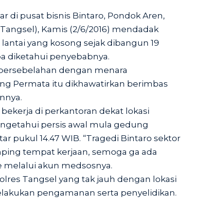
 di pusat bisnis Bintaro, Pondok Aren,
(Tangsel), Kamis (2/6/2016) mendadak
7 lantai yang kosong sejak dibangun 19
npa diketahui penyebabnya.
bersebelahan dengan menara
g Permata itu dikhawatirkan berimbas
nnya.
 bekerja di perkantoran dekat lokasi
mengetahui persis awal mula gedung
ar pukul 14.47 WIB. “Tragedi Bintaro sektor
ping tempat kerjaan, semoga ga ada
jie melalui akun medsosnya.
polres Tangsel yang tak jauh dengan lokasi
lakukan pengamanan serta penyelidikan.