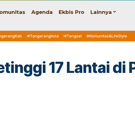
omunitas
Agenda
Ekbis Pro
Lainnya
ngerangKab
#TangerangKota
#Tangsel
#Komunitas&LifeStyle
inggi 17 Lantai di 