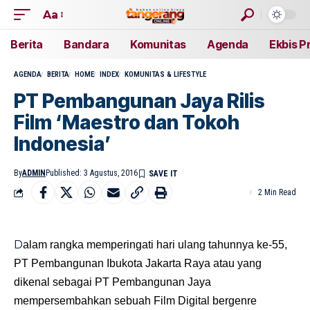
Aa
Berita
Bandara
Komunitas
Agenda
Ekbis P
AGENDA
BERITA
HOME
INDEX
KOMUNITAS & LIFESTYLE
PT Pembangunan Jaya Rilis
Film ‘Maestro dan Tokoh
Indonesia’
By
ADMIN
Published: 3 Agustus, 2016
2 Min Read
D
alam rangka memperingati hari ulang tahunnya ke-55,
PT Pembangunan Ibukota Jakarta Raya atau yang
dikenal sebagai PT Pembangunan Jaya
mempersembahkan sebuah Film Digital bergenre