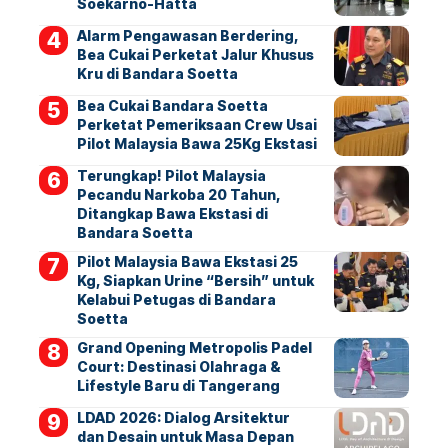
Soekarno-Hatta
Alarm Pengawasan Berdering,
Bea Cukai Perketat Jalur Khusus
Kru di Bandara Soetta
Bea Cukai Bandara Soetta
Perketat Pemeriksaan Crew Usai
Pilot Malaysia Bawa 25Kg Ekstasi
Terungkap! Pilot Malaysia
Pecandu Narkoba 20 Tahun,
Ditangkap Bawa Ekstasi di
Bandara Soetta
Pilot Malaysia Bawa Ekstasi 25
Kg, Siapkan Urine “Bersih” untuk
Kelabui Petugas di Bandara
Soetta
Grand Opening Metropolis Padel
Court: Destinasi Olahraga &
Lifestyle Baru di Tangerang
LDAD 2026: Dialog Arsitektur
dan Desain untuk Masa Depan