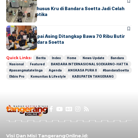
BANDARA
BERITA
Ketika Jalur Khusus Kru di Bandara Soetta Jadi Celah
Sindikat Narkotika
BANDARA
BERITA
Kopilot Maskapai Asing Ditangkap Bawa 70 Ribu Butir
Ekstasi di Bandara Soetta
Quick Links:
Berita
Index
Home
News Update
Bandara
Nasional
Featured
BANDARA INTERNASIONAL SOEKARNO-HATTA
#pasangmatatelinga
Agenda
ANGKASA PURA II
#bandaraSoetta
Ekbis Pro
Komunitas & Lifestyle
KABUPATEN TANGERANG
Visi Dan Misi TangerangOnline.id: