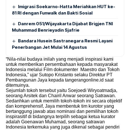
Imigrasi Soekarno-Hatta Meriahkan HUT ke-
81 RI dengan Funwalk dan Bakti Sosial
Danrem 051/Wijayakarta Dijabat Brigjen TNI
Muhammad Benrieyadin Sjafrie
Bandara Husein Sastranegara Resmi Layani
Penerbangan Jet Mulai 14 Agustus
“Nila-nilai budaya inilah yang menjadi inspirasi kami
untuk memberikan persembahaan kepada masyarakat
Indonesia melalui Film dokumenter Maestro dan Tokoh
Indonesia,” ujar Sutopo Kristanto selaku Direktur PT
Pembangunan Jaya kepada
tangerangonline.id
saat
ditemuinya.
Sejumlah tokoh tersebut yaitu Soejoedi Wiryoatmadja,
seorang Arsitek dan Chairil Anwar seorang Satrawan.
Sedanhkan untuk memilih tokoh-tokoh ini secara objektif
dan komprehensif, Jaya membentuk tim kurotor yang
bertanggung jawab atas nominasi dan pemilihan tokoh
inspirasitif di bidangnya terpilih sebagai ketua kurator
adalah Goenawan Muhamad, seorang satrawan
Indonesia terkemuka yang juga dikenal sebagai pendiri