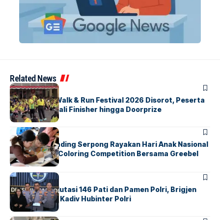
Related News
BERITA
INDEX
Tangsel Fun Walk & Run Festival 2026 Disorot, Peserta
Keluhkan Medali Finisher hingga Doorprize
BERITA
INDEX
Atria Hotel Gading Serpong Rayakan Hari Anak Nasional
Lewat Family Coloring Competition Bersama Greebel
Indonesia
BERITA
Mabes Polri Mutasi 146 Pati dan Pamen Polri, Brigjen
Untung Jabat Kadiv Hubinter Polri