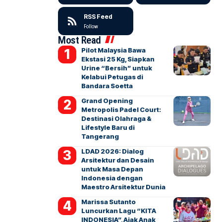
RSS Feed
Follow
Most Read
Pilot Malaysia Bawa
Ekstasi 25 Kg, Siapkan
Urine “Bersih” untuk
Kelabui Petugas di
Bandara Soetta
Grand Opening
Metropolis Padel Court:
Destinasi Olahraga &
Lifestyle Baru di
Tangerang
LDAD 2026: Dialog
Arsitektur dan Desain
untuk Masa Depan
Indonesia dengan
Maestro Arsitektur Dunia
Marissa Sutanto
Luncurkan Lagu “KITA
INDONESIA”, Ajak Anak