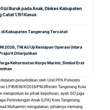
Gizi Buruk pada Anak, Dinkes Kabupaten
 Catat 1.151 Kasus
 di Kabupaten Tangerang Tercatat
NI 2026, TNI AU Uji Kesiapan Operasi Udara
rajurit Diterjunkan
arga Kehormatan Korps Marinir, Simbol Erat
Kemhan
 didalam penyelidikan oleh Unit PPA Polrestro
ran LP/B/836/X/2016/PMJ/Restro Tangerang Kota
in melaporkan ke pihak kepolisian, ayah SO juga
a Perlindungan Anak (LPA) Kota Tangerang.
hmad Muhaemin mengatakan, pihaknya memang