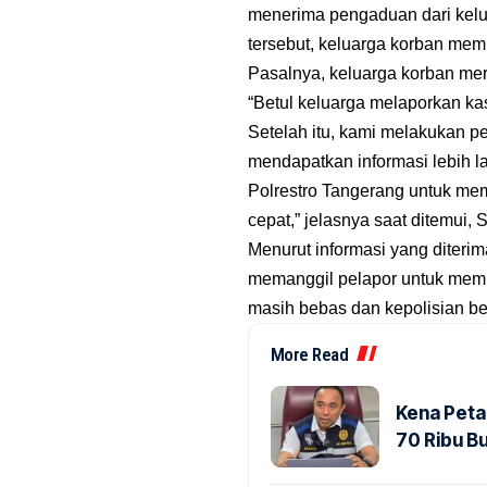
menerima pengaduan dari kel
tersebut, keluarga korban me
Pasalnya, keluarga korban mer
“Betul keluarga melaporkan ka
Setelah itu, kami melakukan p
mendapatkan informasi lebih la
Polrestro Tangerang untuk memi
cepat,” jelasnya saat ditemui, 
Menurut informasi yang diteri
memanggil pelapor untuk membe
masih bebas dan kepolisian b
More Read
Kena Peta
70 Ribu B