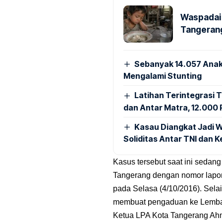
Waspadai 
Tangerang
Sebanyak 14.057 Anak
Mengalami Stunting
Latihan Terintegrasi T
dan Antar Matra, 12.000 P
Kasau Diangkat Jadi W
Soliditas Antar TNI dan 
Kasus tersebut saat ini sedang
Tangerang dengan nomor lapo
pada Selasa (4/10/2016). Sela
membuat pengaduan ke Lembag
Ketua LPA Kota Tangerang A