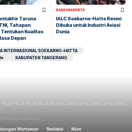
BANDARA
BERITA
antukhir Taruna
IALC Soekarno-Hatta Resmi
TNI, Tahapan
Dibuka untuk Industri Aviasi
 Tentukan Kualitas
Dunia
Masa Depan
A INTERNASIONAL SOEKARNO-HATTA
le
KABUPATEN TANGERANG
n Media Sejahtera
ndungan Wartawan
Redaksi
Iklan