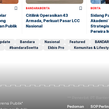
BANDARA
BERITA
BERITA
elar
Citilink Operasikan 43
Sidang P
ong
Armada, Perkuat Pasar LCC
Akademi 
an Publik
Nasional
Strategis
Perwira 
pdate
Bandara
Nasional
Featured
BANDAR
#bandaraSoetta
Ekbis Pro
Komunitas & Lifesty
Penerbit: PT Bante
rensi Publik"
Pedoman
SOP Perli