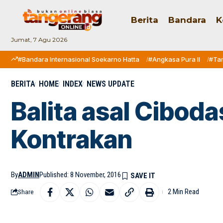
Berita
Bandara
K
Jumat, 7 Agu 2026
#Bandara Internasional Soekarno Hatta
#Angkasa Pura II
#Ta
BERITA
HOME
INDEX
NEWS UPDATE
Balita asal Cibod
Kontrakan
By
ADMIN
Published: 8 November, 2016
2 Min Read
Share