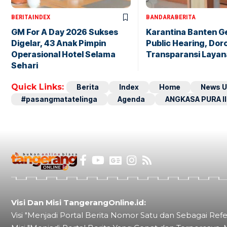
BERITA
INDEX
BANDARA
BERITA
GM For A Day 2026 Sukses
Karantina Banten G
Digelar, 43 Anak Pimpin
Public Hearing, Dor
Operasional Hotel Selama
Transparansi Layan
Sehari
Quick Links:
Berita
Index
Home
News U
#pasangmatatelinga
Agenda
ANGKASA PURA II
Visi Dan Misi TangerangOnline.id:
Visi "Menjadi Portal Berita Nomor Satu dan Sebagai Refe