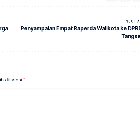
NEXT A
arga
Penyampaian Empat Raperda Walikota ke DPR
Tangse
ib ditandai
*