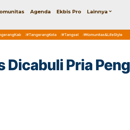
omunitas
Agenda
Ekbis Pro
Lainnya
ngerangKab
#TangerangKota
#Tangsel
#Komunitas&LifeStyle
as Dicabuli Pria Pe