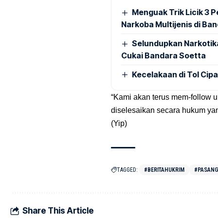
Menguak Trik Licik 3
Narkoba Multijenis di Ba
Selundupkan Narkotik
Cukai Bandara Soetta
Kecelakaan di Tol Cip
“Kami akan terus mem-follow u
diselesaikan secara hukum yan
(Yip)
TAGGED:
#BERITAHUKRIM
#PASANG
Share This Article