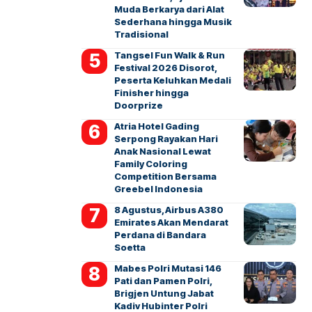
Muda Berkarya dari Alat
Sederhana hingga Musik
Tradisional
Tangsel Fun Walk & Run
Festival 2026 Disorot,
Peserta Keluhkan Medali
Finisher hingga
Doorprize
Atria Hotel Gading
Serpong Rayakan Hari
Anak Nasional Lewat
Family Coloring
Competition Bersama
Greebel Indonesia
8 Agustus, Airbus A380
Emirates Akan Mendarat
Perdana di Bandara
Soetta
Mabes Polri Mutasi 146
Pati dan Pamen Polri,
Brigjen Untung Jabat
Kadiv Hubinter Polri