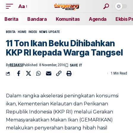
Aa
Berita
Bandara
Komunitas
Agenda
Ekbis P
BERITA
HOME
INDEX
NEWS UPDATE
11 Ton Ikan Beku Dihibahkan
KKP RI kepada Warga Tangsel
By
REDAKSI
Published: 8 November, 2016
1 Min Read
Dalam rangka akselerasi peningkatan konsumsi
ikan, Kementerian Kelautan dan Perikanan
Republik Indonesia (KKP RI) melalui Gerakan
Memasyarakatkan Makan Ikan (GEMARIKAN)
melakukan penyerahan barang hibah hasil