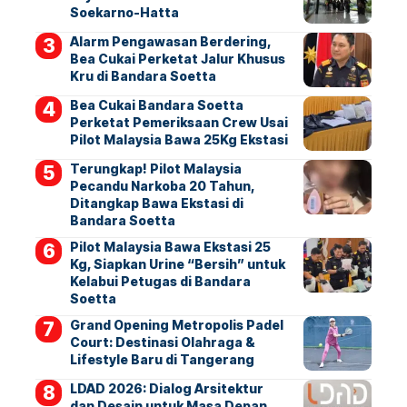
Soekarno-Hatta
Alarm Pengawasan Berdering,
Bea Cukai Perketat Jalur Khusus
Kru di Bandara Soetta
Bea Cukai Bandara Soetta
Perketat Pemeriksaan Crew Usai
Pilot Malaysia Bawa 25Kg Ekstasi
Terungkap! Pilot Malaysia
Pecandu Narkoba 20 Tahun,
Ditangkap Bawa Ekstasi di
Bandara Soetta
Pilot Malaysia Bawa Ekstasi 25
Kg, Siapkan Urine “Bersih” untuk
Kelabui Petugas di Bandara
Soetta
Grand Opening Metropolis Padel
Court: Destinasi Olahraga &
Lifestyle Baru di Tangerang
LDAD 2026: Dialog Arsitektur
dan Desain untuk Masa Depan