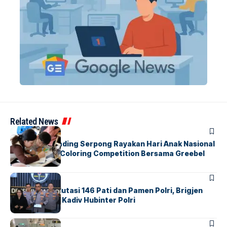
Related News
BERITA
INDEX
Atria Hotel Gading Serpong Rayakan Hari Anak Nasional
Lewat Family Coloring Competition Bersama Greebel
Indonesia
BERITA
Mabes Polri Mutasi 146 Pati dan Pamen Polri, Brigjen
Untung Jabat Kadiv Hubinter Polri
BANDARA
BERITA