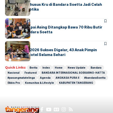
Ketika Jalur Khusus Kru di Bandara Soetta Jadi Celah
Sindikat Narkotika
BANDARA
BERITA
Kopilot Maskapai Asing Ditangkap Bawa 70 Ribu Butir
Ekstasi di Bandara Soetta
BERITA
INDEX
GM For A Day 2026 Sukses Digelar, 43 Anak Pimpin
Operasional Hotel Selama Sehari
Quick Links:
Berita
Index
Home
News Update
Bandara
Nasional
Featured
BANDARA INTERNASIONAL SOEKARNO-HATTA
#pasangmatatelinga
Agenda
ANGKASA PURA II
#bandaraSoetta
Ekbis Pro
Komunitas & Lifestyle
KABUPATEN TANGERANG