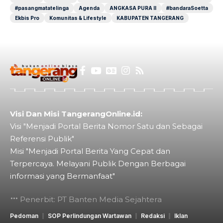
#pasangmatatelinga
Agenda
ANGKASA PURA II
#bandaraSoetta
Ekbis Pro
Komunitas & Lifestyle
KABUPATEN TANGERANG
Visi Dan Misi TangerangOnline.id:
Visi "Menjadi Portal Berita Nomor Satu dan Sebagai
Referensi Publik"
Misi "Menjadi Portal Berita Yang Cepat dan
Terpercaya. Melayani Publik Dengan Berbagai
informasi yang Bermanfaat"
Penerbit: PT Banten Media Sejahtera
Pedoman
SOP Perlindungan Wartawan
Redaksi
Iklan