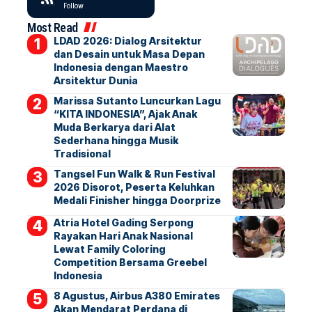
Follow
Most Read
LDAD 2026: Dialog Arsitektur
dan Desain untuk Masa Depan
Indonesia dengan Maestro
Arsitektur Dunia
Marissa Sutanto Luncurkan Lagu
“KITA INDONESIA”, Ajak Anak
Muda Berkarya dari Alat
Sederhana hingga Musik
Tradisional
Tangsel Fun Walk & Run Festival
2026 Disorot, Peserta Keluhkan
Medali Finisher hingga Doorprize
Atria Hotel Gading Serpong
Rayakan Hari Anak Nasional
Lewat Family Coloring
Competition Bersama Greebel
Indonesia
8 Agustus, Airbus A380 Emirates
Akan Mendarat Perdana di