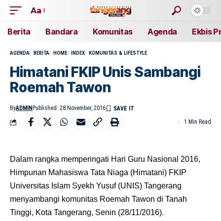
Aa
Berita
Bandara
Komunitas
Agenda
Ekbis P
AGENDA
BERITA
HOME
INDEX
KOMUNITAS & LIFESTYLE
Himatani FKIP Unis Sambangi
Roemah Tawon
By
ADMIN
Published: 28 November, 2016
1 Min Read
Dalam rangka memperingati Hari Guru Nasional 2016,
Himpunan Mahasiswa Tata Niaga (Himatani) FKIP
Universitas Islam Syekh Yusuf (UNIS) Tangerang
menyambangi komunitas Roemah Tawon di Tanah
Tinggi, Kota Tangerang, Senin (28/11/2016).