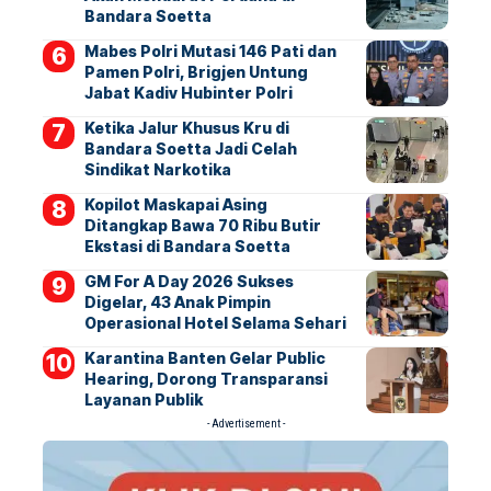
Bandara Soetta
Mabes Polri Mutasi 146 Pati dan
Pamen Polri, Brigjen Untung
Jabat Kadiv Hubinter Polri
Ketika Jalur Khusus Kru di
Bandara Soetta Jadi Celah
Sindikat Narkotika
Kopilot Maskapai Asing
Ditangkap Bawa 70 Ribu Butir
Ekstasi di Bandara Soetta
GM For A Day 2026 Sukses
Digelar, 43 Anak Pimpin
Operasional Hotel Selama Sehari
Karantina Banten Gelar Public
Hearing, Dorong Transparansi
Layanan Publik
- Advertisement -