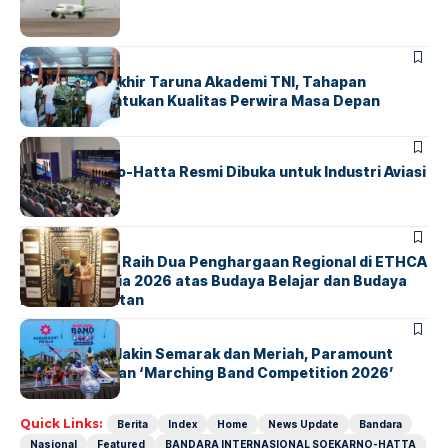
Nasional
BERITA
Sidang Pantukhir Taruna Akademi TNI, Tahapan
Strategis Tentukan Kualitas Perwira Masa Depan
BANDARA
BERITA
IALC Soekarno-Hatta Resmi Dibuka untuk Industri Aviasi
Dunia
BERITA
ParagonCorp Raih Dua Penghargaan Regional di ETHCA
Southeast Asia 2026 atas Budaya Belajar dan Budaya
Kebermanfaatan
BERITA
INDEX
Akhir Pekan Makin Semarak dan Meriah, Paramount
Petals Hadirkan ‘Marching Band Competition 2026’
Quick Links:
Berita
Index
Home
News Update
Bandara
Nasional
Featured
BANDARA INTERNASIONAL SOEKARNO-HATTA