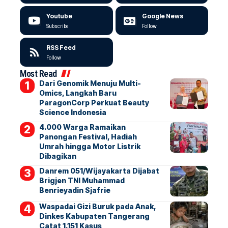
Youtube
Google News
Subscribe
Follow
RSS Feed
Follow
Most Read
Dari Genomik Menuju Multi-
Omics, Langkah Baru
ParagonCorp Perkuat Beauty
Science Indonesia
4.000 Warga Ramaikan
Panongan Festival, Hadiah
Umrah hingga Motor Listrik
Dibagikan
Danrem 051/Wijayakarta Dijabat
Brigjen TNI Muhammad
Benrieyadin Sjafrie
Waspadai Gizi Buruk pada Anak,
Dinkes Kabupaten Tangerang
Catat 1.151 Kasus