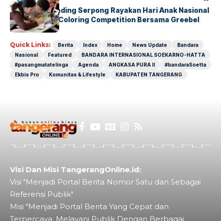
Atria Hotel Gading Serpong Rayakan Hari Anak Nasional
Lewat Family Coloring Competition Bersama Greebel
Indonesia
Quick Links:
Berita
Index
Home
News Update
Bandara
Nasional
Featured
BANDARA INTERNASIONAL SOEKARNO-HATTA
#pasangmatatelinga
Agenda
ANGKASA PURA II
#bandaraSoetta
Ekbis Pro
Komunitas & Lifestyle
KABUPATEN TANGERANG
Visi Dan Misi TangerangOnline.id:
Visi "Menjadi Portal Berita Nomor Satu dan Sebagai
Referensi Publik"
Misi "Menjadi Portal Berita Yang Cepat dan
Terpercaya. Melayani Publik Dengan Berbagai