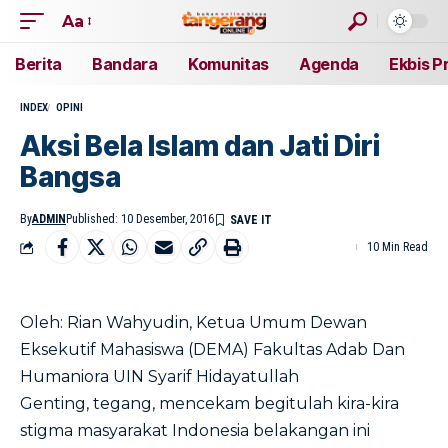
Aa
Berita
Bandara
Komunitas
Agenda
Ekbis P
INDEX
OPINI
​Aksi Bela Islam dan Jati Diri
Bangsa
By
ADMIN
Published: 10 Desember, 2016
10 Min Read
Oleh: Rian Wahyudin, Ketua Umum Dewan
Eksekutif Mahasiswa (DEMA) Fakultas Adab Dan
Humaniora UIN Syarif Hidayatullah
Genting, tegang, mencekam begitulah kira-kira
stigma masyarakat Indonesia belakangan ini