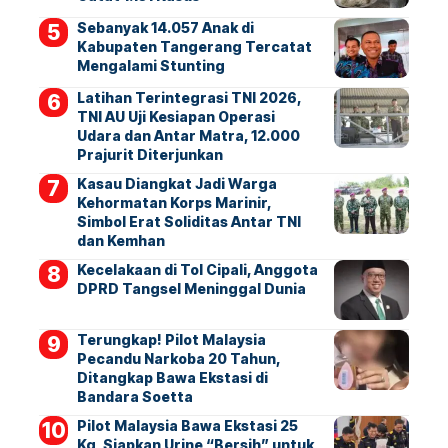
Sebanyak 14.057 Anak di
Kabupaten Tangerang Tercatat
Mengalami Stunting
Latihan Terintegrasi TNI 2026,
TNI AU Uji Kesiapan Operasi
Udara dan Antar Matra, 12.000
Prajurit Diterjunkan
Kasau Diangkat Jadi Warga
Kehormatan Korps Marinir,
Simbol Erat Soliditas Antar TNI
dan Kemhan
Kecelakaan di Tol Cipali, Anggota
DPRD Tangsel Meninggal Dunia
Terungkap! Pilot Malaysia
Pecandu Narkoba 20 Tahun,
Ditangkap Bawa Ekstasi di
Bandara Soetta
Pilot Malaysia Bawa Ekstasi 25
Kg, Siapkan Urine “Bersih” untuk