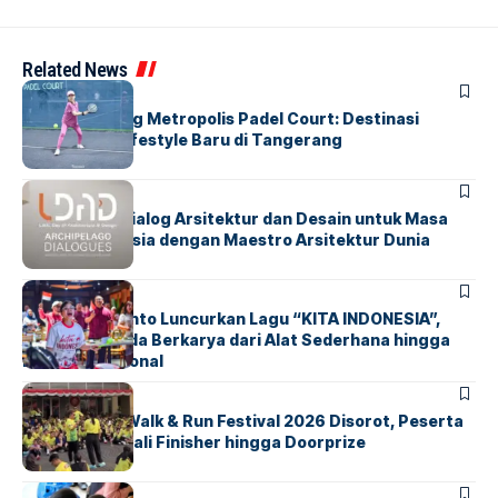
Related News
BERITA
HOME
Grand Opening Metropolis Padel Court: Destinasi
Olahraga & Lifestyle Baru di Tangerang
BERITA
HOME
LDAD 2026: Dialog Arsitektur dan Desain untuk Masa
Depan Indonesia dengan Maestro Arsitektur Dunia
BERITA
INDEX
Marissa Sutanto Luncurkan Lagu “KITA INDONESIA”,
Ajak Anak Muda Berkarya dari Alat Sederhana hingga
Musik Tradisional
BERITA
INDEX
Tangsel Fun Walk & Run Festival 2026 Disorot, Peserta
Keluhkan Medali Finisher hingga Doorprize
BERITA
INDEX