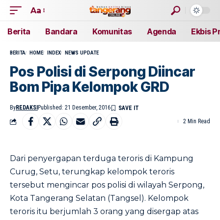
Aa
Berita
Bandara
Komunitas
Agenda
Ekbis P
BERITA
HOME
INDEX
NEWS UPDATE
Pos Polisi di Serpong Diincar
Bom Pipa Kelompok GRD
By
REDAKSI
Published: 21 Desember, 2016
2 Min Read
Dari penyergapan terduga teroris di Kampung
Curug, Setu, terungkap kelompok teroris
tersebut mengincar pos polisi di wilayah Serpong,
Kota Tangerang Selatan (Tangsel). Kelompok
teroris itu berjumlah 3 orang yang disergap atas