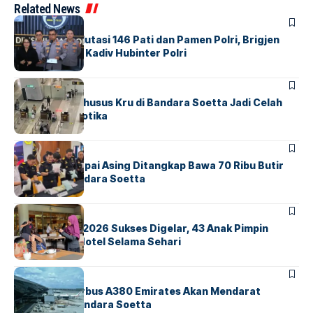
Related News
BERITA
Mabes Polri Mutasi 146 Pati dan Pamen Polri, Brigjen
Untung Jabat Kadiv Hubinter Polri
BANDARA
BERITA
Ketika Jalur Khusus Kru di Bandara Soetta Jadi Celah
Sindikat Narkotika
BANDARA
BERITA
Kopilot Maskapai Asing Ditangkap Bawa 70 Ribu Butir
Ekstasi di Bandara Soetta
BERITA
INDEX
GM For A Day 2026 Sukses Digelar, 43 Anak Pimpin
Operasional Hotel Selama Sehari
BANDARA
BERITA
8 Agustus, Airbus A380 Emirates Akan Mendarat
Perdana di Bandara Soetta