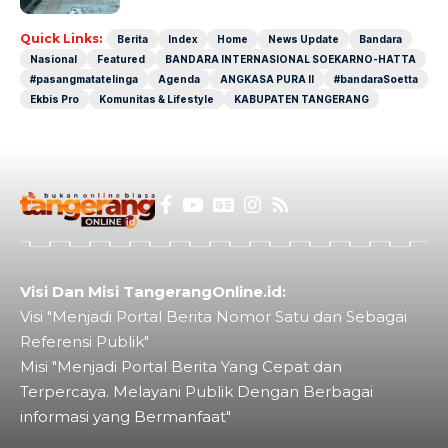
Quick Links:
Berita
Index
Home
News Update
Bandara
Nasional
Featured
BANDARA INTERNASIONAL SOEKARNO-HATTA
#pasangmatatelinga
Agenda
ANGKASA PURA II
#bandaraSoetta
Ekbis Pro
Komunitas & Lifestyle
KABUPATEN TANGERANG
Visi Dan Misi TangerangOnline.id:
Visi "Menjadi Portal Berita Nomor Satu dan Sebagai
Referensi Publik"
Misi "Menjadi Portal Berita Yang Cepat dan
Terpercaya. Melayani Publik Dengan Berbagai
informasi yang Bermanfaat"