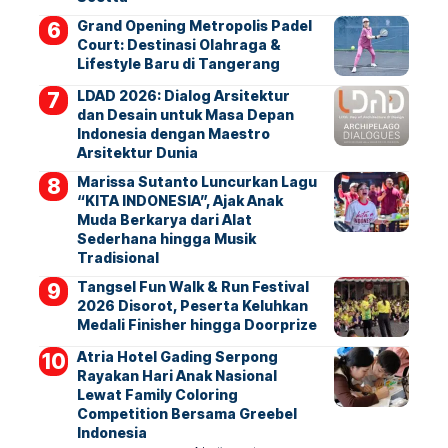
Grand Opening Metropolis Padel
Court: Destinasi Olahraga &
Lifestyle Baru di Tangerang
LDAD 2026: Dialog Arsitektur
dan Desain untuk Masa Depan
Indonesia dengan Maestro
Arsitektur Dunia
Marissa Sutanto Luncurkan Lagu
“KITA INDONESIA”, Ajak Anak
Muda Berkarya dari Alat
Sederhana hingga Musik
Tradisional
Tangsel Fun Walk & Run Festival
2026 Disorot, Peserta Keluhkan
Medali Finisher hingga Doorprize
Atria Hotel Gading Serpong
Rayakan Hari Anak Nasional
Lewat Family Coloring
Competition Bersama Greebel
Indonesia