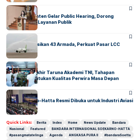
BANDARA
BERITA
Karantina Banten Gelar Public Hearing, Dorong
Transparansi Layanan Publik
BANDARA
BERITA
Citilink Operasikan 43 Armada, Perkuat Pasar LCC
Nasional
BERITA
Sidang Pantukhir Taruna Akademi TNI, Tahapan
Strategis Tentukan Kualitas Perwira Masa Depan
BANDARA
BERITA
IALC Soekarno-Hatta Resmi Dibuka untuk Industri Aviasi
Dunia
Quick Links:
Berita
Index
Home
News Update
Bandara
Nasional
Featured
BANDARA INTERNASIONAL SOEKARNO-HATTA
#pasangmatatelinga
Agenda
ANGKASA PURA II
#bandaraSoetta