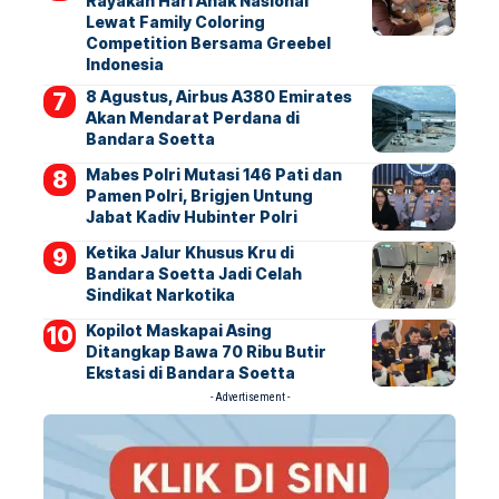
Rayakan Hari Anak Nasional
Lewat Family Coloring
Competition Bersama Greebel
Indonesia
8 Agustus, Airbus A380 Emirates
Akan Mendarat Perdana di
Bandara Soetta
Mabes Polri Mutasi 146 Pati dan
Pamen Polri, Brigjen Untung
Jabat Kadiv Hubinter Polri
Ketika Jalur Khusus Kru di
Bandara Soetta Jadi Celah
Sindikat Narkotika
Kopilot Maskapai Asing
Ditangkap Bawa 70 Ribu Butir
Ekstasi di Bandara Soetta
- Advertisement -