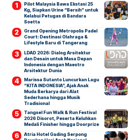
Pilot Malaysia Bawa Ekstasi 25
Kg, Siapkan Urine “Bersih” untuk
Kelabui Petugas di Bandara
Soetta
Grand Opening Metropolis Padel
Court: Destinasi Olahraga &
Lifestyle Baru di Tangerang
LDAD 2026: Dialog Arsitektur
dan Desain untuk Masa Depan
Indonesia dengan Maestro
Arsitektur Dunia
Marissa Sutanto Luncurkan Lagu
“KITA INDONESIA”, Ajak Anak
Muda Berkarya dari Alat
Sederhana hingga Musik
Tradisional
Tangsel Fun Walk & Run Festival
2026 Disorot, Peserta Keluhkan
Medali Finisher hingga Doorprize
Atria Hotel Gading Serpong