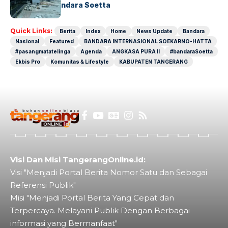
Perdana di Bandara Soetta
Quick Links:
Berita
Index
Home
News Update
Bandara
Nasional
Featured
BANDARA INTERNASIONAL SOEKARNO-HATTA
#pasangmatatelinga
Agenda
ANGKASA PURA II
#bandaraSoetta
Ekbis Pro
Komunitas & Lifestyle
KABUPATEN TANGERANG
Visi Dan Misi TangerangOnline.id:
Visi "Menjadi Portal Berita Nomor Satu dan Sebagai
Referensi Publik"
Misi "Menjadi Portal Berita Yang Cepat dan
Terpercaya. Melayani Publik Dengan Berbagai
informasi yang Bermanfaat"