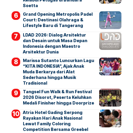
Soetta
Grand Opening Metropolis Padel
Court: Destinasi Olahraga &
Lifestyle Baru di Tangerang
LDAD 2026: Dialog Arsitektur
dan Desain untuk Masa Depan
Indonesia dengan Maestro
Arsitektur Dunia
Marissa Sutanto Luncurkan Lagu
“KITA INDONESIA”, Ajak Anak
Muda Berkarya dari Alat
Sederhana hingga Musik
Tradisional
Tangsel Fun Walk & Run Festival
2026 Disorot, Peserta Keluhkan
Medali Finisher hingga Doorprize
Atria Hotel Gading Serpong
Rayakan Hari Anak Nasional
Lewat Family Coloring
Competition Bersama Greebel