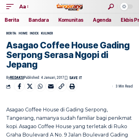
Aa
Berita
Bandara
Komunitas
Agenda
Ekbis P
BERITA
HOME
INDEX
KULINER
Asagao Coffee House Gading
Serpong Serasa Ngopi di
Jepang
By
REDAKSI
Published: 4 Januari, 2017
3 Min Read
Asagao Coffee House di Gading Serpong,
Tangerang, namanya sudah familiar bagi penikmat
kopi. Asagao Coffee House yang terletak di Ruko
Graha Boulevard A No. 9 Jalan Boulevard Gading