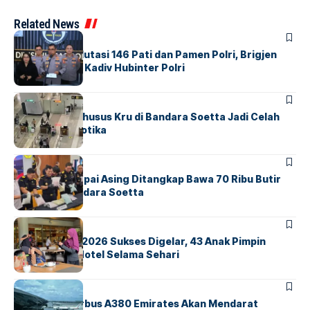
Related News
BERITA
Mabes Polri Mutasi 146 Pati dan Pamen Polri, Brigjen
Untung Jabat Kadiv Hubinter Polri
BANDARA
BERITA
Ketika Jalur Khusus Kru di Bandara Soetta Jadi Celah
Sindikat Narkotika
BANDARA
BERITA
Kopilot Maskapai Asing Ditangkap Bawa 70 Ribu Butir
Ekstasi di Bandara Soetta
BERITA
INDEX
GM For A Day 2026 Sukses Digelar, 43 Anak Pimpin
Operasional Hotel Selama Sehari
BANDARA
BERITA
8 Agustus, Airbus A380 Emirates Akan Mendarat