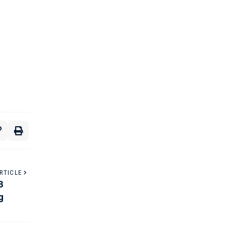
RTICLE
3
g