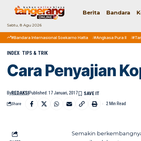
Berita
Bandara
K
Sabtu, 8 Agu 2026
#Bandara Internasional Soekarno Hatta
#Angkasa Pura II
#Ta
INDEX
TIPS & TRIK
Cara Penyajian Ko
By
REDAKSI
Published: 17 Januari, 2017
2 Min Read
Share
Semakin berkembangnya 