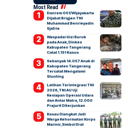
Most Read
Danrem 051/Wijayakarta
Dijabat Brigjen TNI
Muhammad Benrieyadin
Sjafrie
Waspadai Gizi Buruk
pada Anak, Dinkes
Kabupaten Tangerang
Catat 1.151 Kasus
Sebanyak 14.057 Anak di
Kabupaten Tangerang
Tercatat Mengalami
Stunting
Latihan Terintegrasi TNI
2026, TNI AU Uji
Kesiapan Operasi Udara
dan Antar Matra, 12.000
Prajurit Diterjunkan
Kasau Diangkat Jadi
Warga Kehormatan Korps
Marinir, Simbol Erat