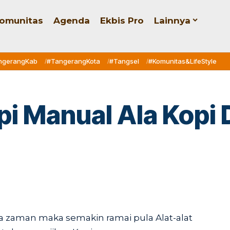
omunitas
Agenda
Ekbis Pro
Lainnya
ngerangKab
#TangerangKota
#Tangsel
#Komunitas&LifeStyle
pi Manual Ala Kopi 
zaman maka semakin ramai pula Alat-alat