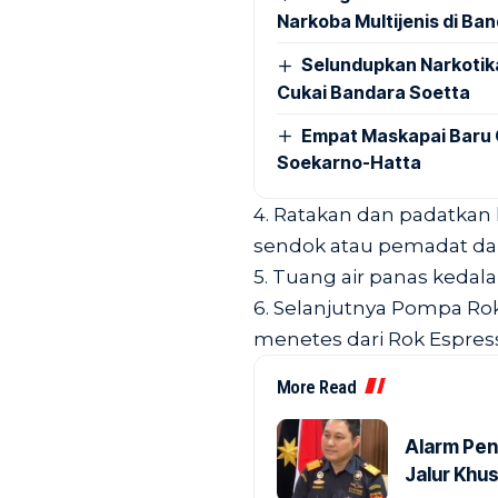
Narkoba Multijenis di Ba
Selundupkan Narkotik
Cukai Bandara Soetta
Empat Maskapai Baru 
Soekarno-Hatta
4. Ratakan dan padatkan
sendok atau pemadat dar
5. Tuang air panas kedal
6. Selanjutnya Pompa Rok
menetes dari Rok Espres
More Read
Alarm Pen
Jalur Khus