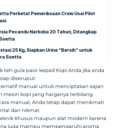
tta Perketat Pemeriksaan Crew Usai Pilot
asi
aysia Pecandu Narkoba 20 Tahun, Ditangkap
 Soetta
stasi 25 Kg, Siapkan Urine “Bersih” untuk
ra Soetta
teh gula pasir kepad Kopi Anda jika anda
iap diseruput.
alternatif manual untuk menciptakan sajian
mesin kopi yang harganya terbilang
ara manual, Anda tetap dapat menikmati
ental dan nikmat.
 teknik khusus maupun alat modern karena
hana juga mampu mempengaruhi aroma