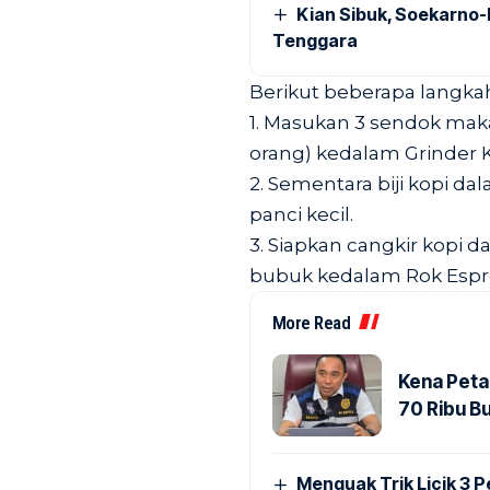
Kian Sibuk, Soekarno-
Tenggara
Berikut beberapa langkah 
1. Masukan 3 sendok makan
orang) kedalam Grinder 
2. Sementara biji kopi d
panci kecil.
3. Siapkan cangkir kopi 
bubuk kedalam Rok Espr
More Read
Kena Peta
70 Ribu B
Menguak Trik Licik 3