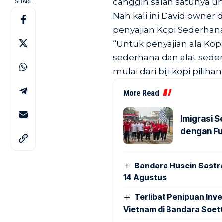
canggih salah satunya un
SHARE
Nah kali ini David owner 
penyajian Kopi Sederhan
“Untuk penyajian ala K
sederhana dan alat sede
mulai dari biji kopi piliha
More Read
Imigrasi 
dengan Fu
Bandara Husein Sastr
14 Agustus
Terlibat Penipuan Inve
Vietnam di Bandara Soet