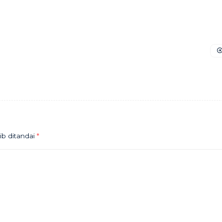
ib ditandai
*