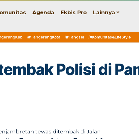
omunitas
Agenda
Ekbis Pro
Lainnya
ngerangKab
#TangerangKota
#Tangsel
#Komunitas&LifeStyle
tembak Polisi di P
enjambretan tewas ditembak di Jalan