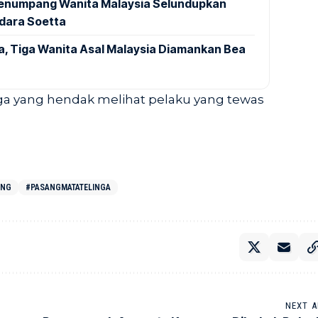
 Penumpang Wanita Malaysia Selundupkan
ndara Soetta
a, Tiga Wanita Asal Malaysia Diamankan Bea
rga yang hendak melihat pelaku yang tewas
ANG
#PASANGMATATELINGA
NEXT A