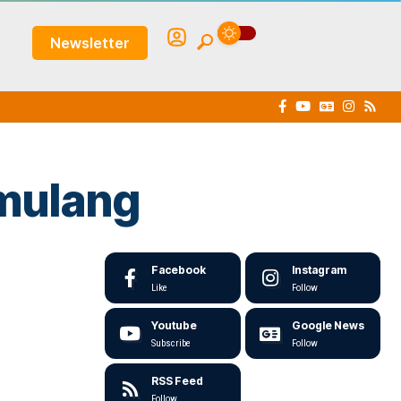
Newsletter
amulang
Facebook
Instagram
Like
Follow
Youtube
Google News
Subscribe
Follow
RSS Feed
Follow