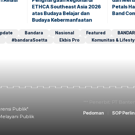
i Aviasi
Penghargaan Regional di
dan Meri
ETHCA Southeast Asia 2026
Petals H
atas Budaya Belajar dan
Band Com
Budaya Kebermanfaatan
pdate
Bandara
Nasional
Featured
BANDAR
#bandaraSoetta
Ekbis Pro
Komunitas & Lifesty
Penerbit: PT Bante
rensi Publik"
Pedoman
SOP Perli
Melayani Publik