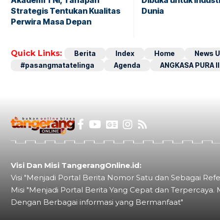
Akademi TNI, Tahapan
Dibuka untuk Industr
Strategis Tentukan Kualitas
Dunia
Perwira Masa Depan
Quick Links:
Berita
Index
Home
News U
#pasangmatatelinga
Agenda
ANGKASA PURA II
Visi Dan Misi TangerangOnline.id:
Visi "Menjadi Portal Berita Nomor Satu dan Sebagai Refe
Misi "Menjadi Portal Berita Yang Cepat dan Terpercaya. 
Dengan Berbagai informasi yang Bermanfaat"