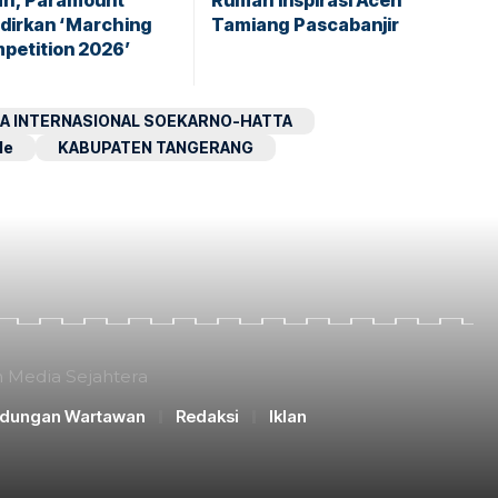
ah, Paramount
Rumah Inspirasi Aceh
adirkan ‘Marching
Tamiang Pascabanjir
petition 2026’
A INTERNASIONAL SOEKARNO-HATTA
le
KABUPATEN TANGERANG
n Media Sejahtera
ndungan Wartawan
Redaksi
Iklan