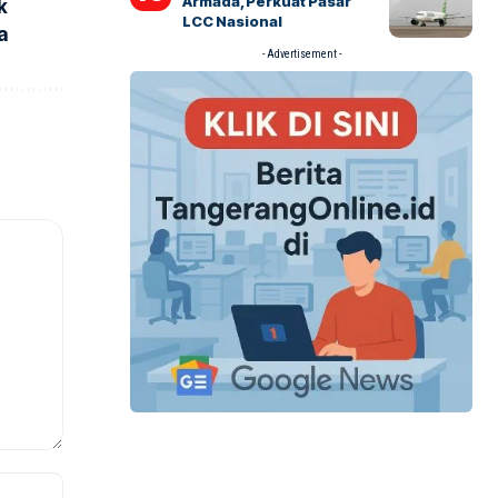
Armada, Perkuat Pasar
k
LCC Nasional
a
- Advertisement -