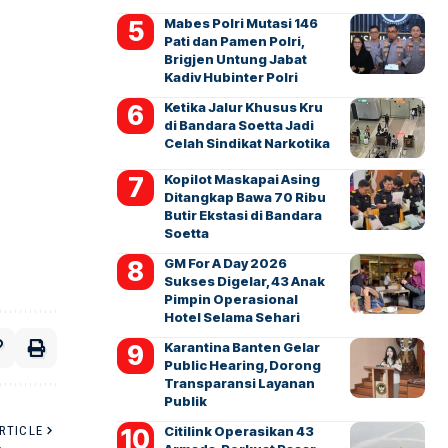
Mabes Polri Mutasi 146
Pati dan Pamen Polri,
Brigjen Untung Jabat
Kadiv Hubinter Polri
Ketika Jalur Khusus Kru
di Bandara Soetta Jadi
Celah Sindikat Narkotika
Kopilot Maskapai Asing
Ditangkap Bawa 70 Ribu
Butir Ekstasi di Bandara
Soetta
GM For A Day 2026
Sukses Digelar, 43 Anak
Pimpin Operasional
Hotel Selama Sehari
Karantina Banten Gelar
Public Hearing, Dorong
Transparansi Layanan
Publik
Citilink Operasikan 43
RTICLE