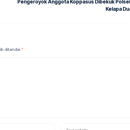
Pengeroyok Anggota Koppasus Dibekuk Polse
Kelapa Du
ib ditandai
*