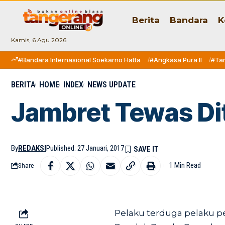
Berita
Bandara
K
Kamis, 6 Agu 2026
#Bandara Internasional Soekarno Hatta
#Angkasa Pura II
#Ta
BERITA
HOME
INDEX
NEWS UPDATE
Jambret Tewas Di
By
REDAKSI
Published: 27 Januari, 2017
1 Min Read
Share
Pelaku terduga pelaku p