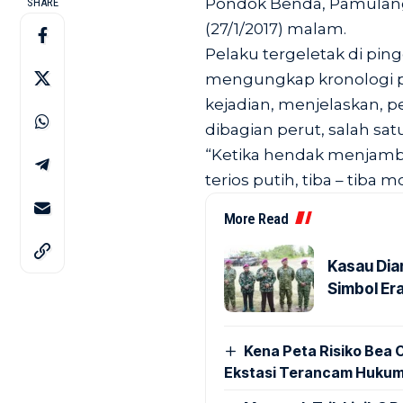
Pondok Benda, Pamulang,
SHARE
(27/1/2017) malam.
Pelaku tergeletak di ping
mengungkap kronologi per
kejadian, menjelaskan, p
dibagian perut, salah sa
“Ketika hendak menjambr
terios putih, tiba – tiba m
More Read
Kasau Dia
Simbol Era
Kena Peta Risiko Bea C
Ekstasi Terancam Hukum