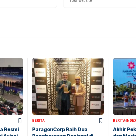
BERITA
BERITA
INDE
a Resmi
ParagonCorp Raih Dua
Akhir Pe