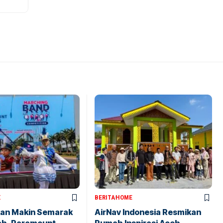
X
BERITA
HOME
kan Makin Semarak
AirNav Indonesia Resmikan