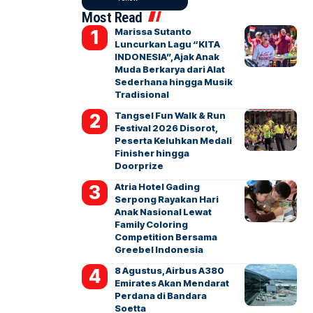
Most Read
Marissa Sutanto
Luncurkan Lagu “KITA
INDONESIA”, Ajak Anak
Muda Berkarya dari Alat
Sederhana hingga Musik
Tradisional
Tangsel Fun Walk & Run
Festival 2026 Disorot,
Peserta Keluhkan Medali
Finisher hingga
Doorprize
Atria Hotel Gading
Serpong Rayakan Hari
Anak Nasional Lewat
Family Coloring
Competition Bersama
Greebel Indonesia
8 Agustus, Airbus A380
Emirates Akan Mendarat
Perdana di Bandara
Soetta