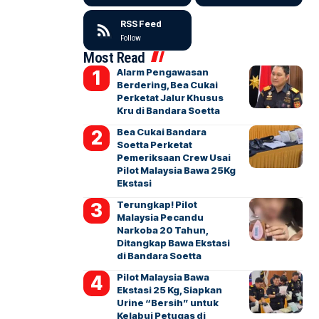
RSS Feed
Follow
Most Read
Alarm Pengawasan
Berdering, Bea Cukai
Perketat Jalur Khusus
Kru di Bandara Soetta
Bea Cukai Bandara
Soetta Perketat
Pemeriksaan Crew Usai
Pilot Malaysia Bawa 25Kg
Ekstasi
Terungkap! Pilot
Malaysia Pecandu
Narkoba 20 Tahun,
Ditangkap Bawa Ekstasi
di Bandara Soetta
Pilot Malaysia Bawa
Ekstasi 25 Kg, Siapkan
Urine “Bersih” untuk
Kelabui Petugas di