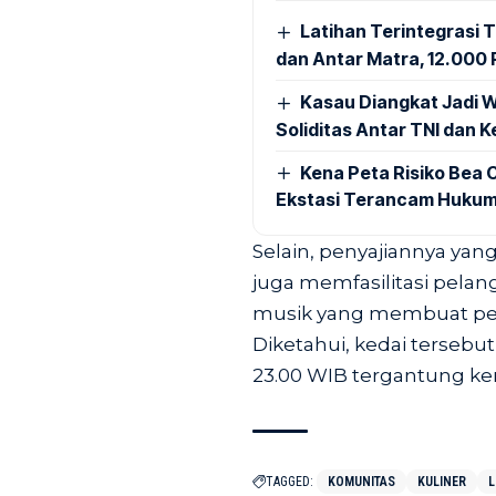
Latihan Terintegrasi T
dan Antar Matra, 12.000 P
Kasau Diangkat Jadi W
Soliditas Antar TNI dan 
Kena Peta Risiko Bea C
Ekstasi Terancam Hukum
Selain, penyajiannya yan
juga memfasilitasi pelan
musik yang membuat pe
Diketahui, kedai tersebu
23.00 WIB tergantung ke
TAGGED:
KOMUNITAS
KULINER
L