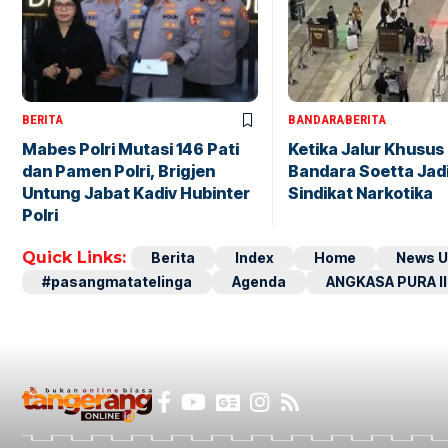
BERITA
BANDARA
BERITA
Mabes Polri Mutasi 146 Pati
Ketika Jalur Khusus 
dan Pamen Polri, Brigjen
Bandara Soetta Jad
Untung Jabat Kadiv Hubinter
Sindikat Narkotika
Polri
Quick Links:
Berita
Index
Home
News U
#pasangmatatelinga
Agenda
ANGKASA PURA II