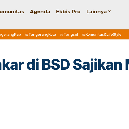
omunitas
Agenda
Ekbis Pro
Lainnya
ngerangKab
#TangerangKota
#Tangsel
#Komunitas&LifeStyle
akar di BSD Sajikan