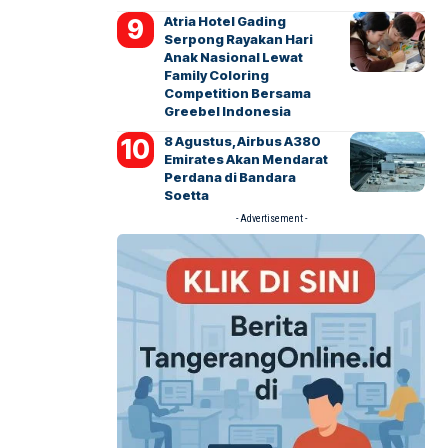
Atria Hotel Gading
Serpong Rayakan Hari
Anak Nasional Lewat
Family Coloring
Competition Bersama
Greebel Indonesia
8 Agustus, Airbus A380
Emirates Akan Mendarat
Perdana di Bandara
Soetta
- Advertisement -