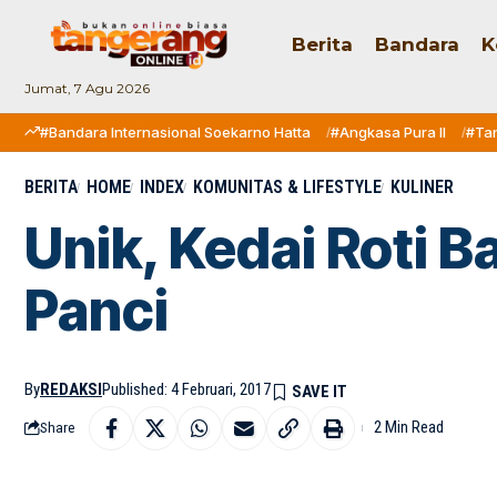
Berita
Bandara
K
Jumat, 7 Agu 2026
#Bandara Internasional Soekarno Hatta
#Angkasa Pura II
#Ta
BERITA
HOME
INDEX
KOMUNITAS & LIFESTYLE
KULINER
Unik, Kedai Roti B
Panci
By
REDAKSI
Published: 4 Februari, 2017
2 Min Read
Share