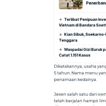
Penerbang
Terlibat Penipuan Inve
Vietnam di Bandara Soet
Kian Sibuk, Soekarno-
Tenggara
Waspadai Gizi Buruk 
Catat 1.151 Kasus
Dikatakannya, usaha yang
5 tahun. Nama menu yang 
penamaan kedainya.
Jesen salah satu dari o
telah berjalan hampir l