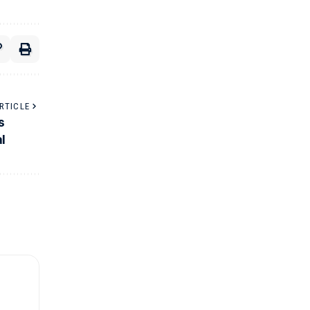
RTICLE
s
l