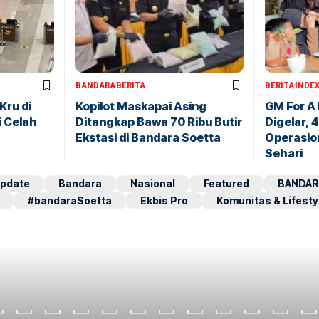
BANDARA
BERITA
BERITA
INDE
Kru di
Kopilot Maskapai Asing
GM For A
i Celah
Ditangkap Bawa 70 Ribu Butir
Digelar, 
Ekstasi di Bandara Soetta
Operasio
Sehari
pdate
Bandara
Nasional
Featured
BANDAR
#bandaraSoetta
Ekbis Pro
Komunitas & Lifesty