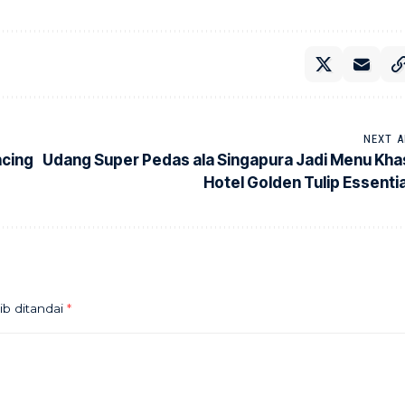
NEXT A
ncing
Udang Super Pedas ala Singapura Jadi Menu Kha
Hotel Golden Tulip Essentia
ib ditandai
*