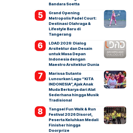
Bandara Soetta
Grand Opening
Metropolis Padel Court:
Destinasi Olahraga &
Lifestyle Baru di
Tangerang
LDAD 2026: Dialog
Arsitektur dan Desain
untuk Masa Depan
Indonesia dengan
Maestro Arsitektur Dunia
Marissa Sutanto
Luncurkan Lagu “KITA
INDONESIA”, Ajak Anak
Muda Berkarya dari Alat
Sederhana hingga Musik
Tradisional
Tangsel Fun Walk & Run
Festival 2026 Disorot,
Peserta Keluhkan Medali
Finisher hingga
Doorprize