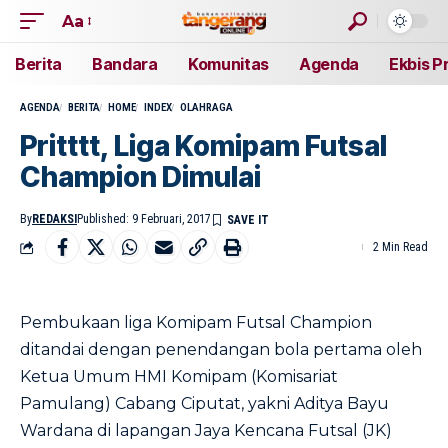
Aa
Berita
Bandara
Komunitas
Agenda
Ekbis P
AGENDA
BERITA
HOME
INDEX
OLAHRAGA
Pritttt, Liga Komipam Futsal
Champion Dimulai
By
REDAKSI
Published: 9 Februari, 2017
2 Min Read
Pembukaan liga Komipam Futsal Champion
ditandai dengan penendangan bola pertama oleh
Ketua Umum HMI Komipam (Komisariat
Pamulang) Cabang Ciputat, yakni Aditya Bayu
Wardana di lapangan Jaya Kencana Futsal (JK)