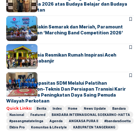
Southeast Asia 2026 atas Budaya Belajar dan Budaya
Kebermanfaatan
BERITA
INDEX
Akhir Pekan Makin Semarak dan Meriah, Paramount
Petals Hadirkan ‘Marching Band Competition 2026’
BERITA
HOME
AirNav Indonesia Resmikan Rumah Inspirasi Aceh
Tamiang Pascabanjir
BERITA
INDEX
Penguatan Kapasitas SDM Melalui Pelatihan
Kompetensi Non-Teknis Dan Persiapan Transisi Karir
Sebagai Upaya Peningkatan Daya Saing Pemuda
Wilayah Perkotaan
Quick Links:
Berita
Index
Home
News Update
Bandara
Nasional
Featured
BANDARA INTERNASIONAL SOEKARNO-HATTA
#pasangmatatelinga
Agenda
ANGKASA PURA II
#bandaraSoetta
Ekbis Pro
Komunitas & Lifestyle
KABUPATEN TANGERANG