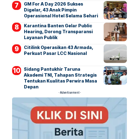
GM For A Day 2026 Sukses
Digelar, 43 Anak Pimpin
Operasional Hotel Selama Sehari
Karantina Banten Gelar Public
Hearing, Dorong Transparansi
Layanan Publik
Citilink Operasikan 43 Armada,
Perkuat Pasar LCC Nasional
Sidang Pantukhir Taruna
Akademi TNI, Tahapan Strategis
Tentukan Kualitas Perwira Masa
Depan
- Advertisement -