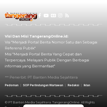
Visi Dan Misi TangerangOnline.id:
Visi "Menjadi Portal Berita Nomor Satu dan Sebagai
Referensi Publik"
Misi "Menjadi Portal Berita Yang Cepat dan
Terpercaya. Melayani Publik Dengan Berbagai
informasi yang Bermanfaat"
Penerbit: PT Banten Media Sejahtera
Pedoman
SOP Perlindungan Wartawan
Redaksi
Iklan
© PT Banten Media Sejahtera. TangerangOnline. All Rights