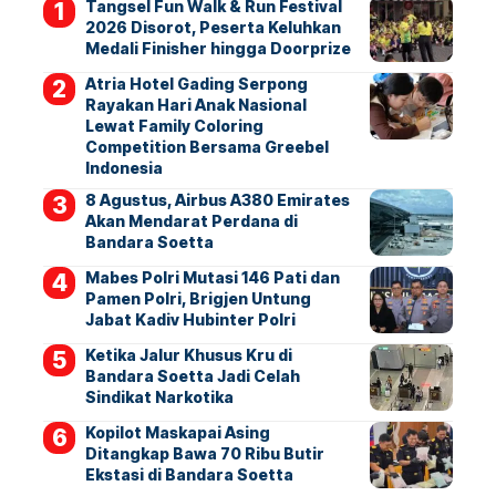
Tangsel Fun Walk & Run Festival
2026 Disorot, Peserta Keluhkan
Medali Finisher hingga Doorprize
Atria Hotel Gading Serpong
Rayakan Hari Anak Nasional
Lewat Family Coloring
Competition Bersama Greebel
Indonesia
8 Agustus, Airbus A380 Emirates
Akan Mendarat Perdana di
Bandara Soetta
Mabes Polri Mutasi 146 Pati dan
Pamen Polri, Brigjen Untung
Jabat Kadiv Hubinter Polri
Ketika Jalur Khusus Kru di
Bandara Soetta Jadi Celah
Sindikat Narkotika
Kopilot Maskapai Asing
Ditangkap Bawa 70 Ribu Butir
Ekstasi di Bandara Soetta