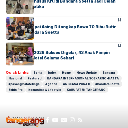
Ketika Jalur Khusus Kru di Bandara Soetta Jadi Celah
Sindikat Narkotika
BANDARA
BERITA
Kopilot Maskapai Asing Ditangkap Bawa 70 Ribu Butir
Ekstasi di Bandara Soetta
BERITA
INDEX
GM For A Day 2026 Sukses Digelar, 43 Anak Pimpin
Operasional Hotel Selama Sehari
Quick Links:
Berita
Index
Home
News Update
Bandara
Nasional
Featured
BANDARA INTERNASIONAL SOEKARNO-HATTA
#pasangmatatelinga
Agenda
ANGKASA PURA II
#bandaraSoetta
Ekbis Pro
Komunitas & Lifestyle
KABUPATEN TANGERANG