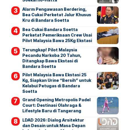
Alarm Pengawasan Berdering,
Bea Cukai Perketat Jalur Khusus
Kru di Bandara Soetta
Bea Cukai Bandara Soetta
Perketat Pemeriksaan Crew Usai
Pilot Malaysia Bawa 25Kg Ekstasi
Terungkap! Pilot Malaysia
Pecandu Narkoba 20 Tahun,
Ditangkap Bawa Ekstasi di
Bandara Soetta
Pilot Malaysia Bawa Ekstasi 25
Kg, Siapkan Urine “Bersih” untuk
Kelabui Petugas di Bandara
Soetta
Grand Opening Metropolis Padel
Court: Destinasi Olahraga &
Lifestyle Baru di Tangerang
LDAD 2026: Dialog Arsitektur
dan Desain untuk Masa Depan