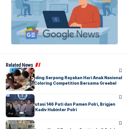
Related News
BERITA
INDEX
Atria Hotel Gading Serpong Rayakan Hari Anak Nasional
Lewat Family Coloring Competition Bersama Greebel
Indonesia
BERITA
Mabes Polri Mutasi 146 Pati dan Pamen Polri, Brigjen
Untung Jabat Kadiv Hubinter Polri
BANDARA
BERITA