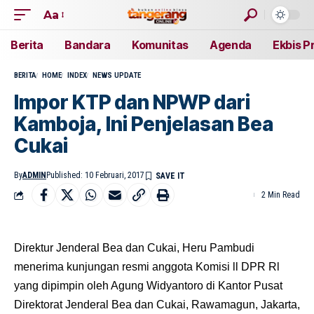
Aa
Berita
Bandara
Komunitas
Agenda
Ekbis P
BERITA
HOME
INDEX
NEWS UPDATE
Impor KTP dan NPWP dari
Kamboja, Ini Penjelasan Bea
Cukai
By
ADMIN
Published: 10 Februari, 2017
2 Min Read
Direktur Jenderal Bea dan Cukai, Heru Pambudi
menerima kunjungan resmi anggota Komisi ll DPR Rl
yang dipimpin oleh Agung Widyantoro di Kantor Pusat
Direktorat Jenderal Bea dan Cukai, Rawamagun, Jakarta,