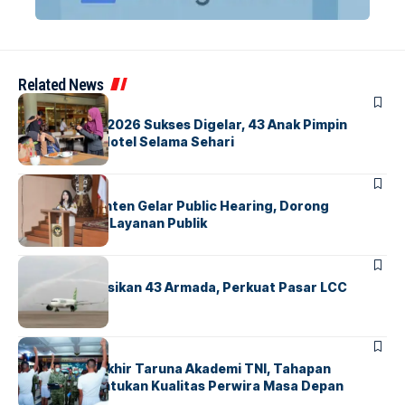
Related News
BERITA
INDEX
GM For A Day 2026 Sukses Digelar, 43 Anak Pimpin
Operasional Hotel Selama Sehari
BANDARA
BERITA
Karantina Banten Gelar Public Hearing, Dorong
Transparansi Layanan Publik
BANDARA
BERITA
Citilink Operasikan 43 Armada, Perkuat Pasar LCC
Nasional
BERITA
Sidang Pantukhir Taruna Akademi TNI, Tahapan
Strategis Tentukan Kualitas Perwira Masa Depan