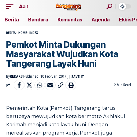
Aa
Berita
Bandara
Komunitas
Agenda
Ekbis P
BERITA
HOME
INDEX
Pemkot Minta Dukungan
Masyarakat Wujudkan Kota
Tangerang Layak Huni
By
REDAKSI
Published: 10 Februari, 2017
2 Min Read
Pemerintah Kota (Pemkot) Tangerang terus
berupaya mewujudkan kota bermotto Akhlakul
Karimah menjadi kota layak huni. Dengan
merealisasikan program kerja, Pemkot juga