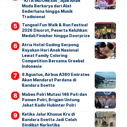
“KITA INDONESIA”, Ajak Anak
Muda Berkarya dari Alat
Sederhana hingga Musik
Tradisional
Tangsel Fun Walk & Run Festival
2026 Disorot, Peserta Keluhkan
Medali Finisher hingga Doorprize
Atria Hotel Gading Serpong
Rayakan Hari Anak Nasional
Lewat Family Coloring
Competition Bersama Greebel
Indonesia
8 Agustus, Airbus A380 Emirates
Akan Mendarat Perdana di
Bandara Soetta
Mabes Polri Mutasi 146 Pati dan
Pamen Polri, Brigjen Untung
Jabat Kadiv Hubinter Polri
Ketika Jalur Khusus Kru di
Bandara Soetta Jadi Celah
Sindikat Narkotika