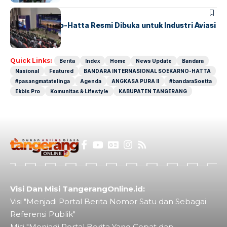
BANDARA
BERITA
IALC Soekarno-Hatta Resmi Dibuka untuk Industri Aviasi
Dunia
Quick Links:
Berita
Index
Home
News Update
Bandara
Nasional
Featured
BANDARA INTERNASIONAL SOEKARNO-HATTA
#pasangmatatelinga
Agenda
ANGKASA PURA II
#bandaraSoetta
Ekbis Pro
Komunitas & Lifestyle
KABUPATEN TANGERANG
Visi Dan Misi TangerangOnline.id:
Visi "Menjadi Portal Berita Nomor Satu dan Sebagai
Referensi Publik"
Misi "Menjadi Portal Berita Yang Cepat dan