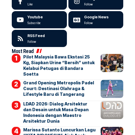
Like
Follow
Youtube
Google News
Subscribe
Follow
RSS Feed
Follow
Most Read
Pilot Malaysia Bawa Ekstasi 25
Kg, Siapkan Urine “Bersih” untuk
Kelabui Petugas di Bandara
Soetta
Grand Opening Metropolis Padel
Court: Destinasi Olahraga &
Lifestyle Baru di Tangerang
LDAD 2026: Dialog Arsitektur
dan Desain untuk Masa Depan
Indonesia dengan Maestro
Arsitektur Dunia
Marissa Sutanto Luncurkan Lagu