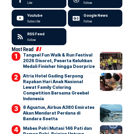
Like
Follow
Youtube
Google News
Subscribe
Follow
RSS Feed
Follow
Most Read
Tangsel Fun Walk & Run Festival
2026 Disorot, Peserta Keluhkan
Medali Finisher hingga Doorprize
Atria Hotel Gading Serpong
Rayakan Hari Anak Nasional
Lewat Family Coloring
Competition Bersama Greebel
Indonesia
8 Agustus, Airbus A380 Emirates
Akan Mendarat Perdana di
Bandara Soetta
Mabes Polri Mutasi 146 Pati dan
Pamen Polri, Brigjen Untung