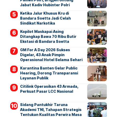
Jabat Kadiv Hubinter Polri
Ketika Jalur Khusus Kru di
Bandara Soetta Jadi Celah
Sindikat Narkotika
Kopilot Maskapai Asing
Ditangkap Bawa 70 Ribu Butir
Ekstasi di Bandara Soetta
GM For A Day 2026 Sukses
Digelar, 43 Anak Pimpin
Operasional Hotel Selama Sehari
Karantina Banten Gelar Public
Hearing, Dorong Transparansi
Layanan Publik
Citilink Operasikan 43 Armada,
Perkuat Pasar LCC Nasional
Sidang Pantukhir Taruna
Akademi TNI, Tahapan Strategis
Tentukan Kualitas Perwira Masa