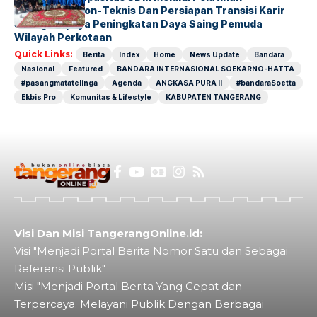
Kompetensi Non-Teknis Dan Persiapan Transisi Karir
Sebagai Upaya Peningkatan Daya Saing Pemuda
Wilayah Perkotaan
Quick Links:
Berita
Index
Home
News Update
Bandara
Nasional
Featured
BANDARA INTERNASIONAL SOEKARNO-HATTA
#pasangmatatelinga
Agenda
ANGKASA PURA II
#bandaraSoetta
Ekbis Pro
Komunitas & Lifestyle
KABUPATEN TANGERANG
Visi Dan Misi TangerangOnline.id:
Visi "Menjadi Portal Berita Nomor Satu dan Sebagai
Referensi Publik"
Misi "Menjadi Portal Berita Yang Cepat dan
Terpercaya. Melayani Publik Dengan Berbagai