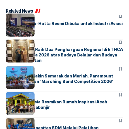
Related News
BANDARA
BERITA
IALC Soekarno-Hatta Resmi Dibuka untuk Industri Aviasi
Dunia
BERITA
ParagonCorp Raih Dua Penghargaan Regional di ETHCA
Southeast Asia 2026 atas Budaya Belajar dan Budaya
Kebermanfaatan
BERITA
INDEX
Akhir Pekan Makin Semarak dan Meriah, Paramount
Petals Hadirkan ‘Marching Band Competition 2026’
BERITA
HOME
AirNav Indonesia Resmikan Rumah Inspirasi Aceh
Tamiang Pascabanjir
BERITA
INDEX
Penguatan Kapasitas SDM Melalui Pelatihan