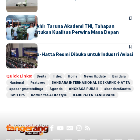
Nasional
BERITA
Sidang Pantukhir Taruna Akademi TNI, Tahapan
Strategis Tentukan Kualitas Perwira Masa Depan
BANDARA
BERITA
IALC Soekarno-Hatta Resmi Dibuka untuk Industri Aviasi
Dunia
Quick Links:
Berita
Index
Home
News Update
Bandara
Nasional
Featured
BANDARA INTERNASIONAL SOEKARNO-HATTA
#pasangmatatelinga
Agenda
ANGKASA PURA II
#bandaraSoetta
Ekbis Pro
Komunitas & Lifestyle
KABUPATEN TANGERANG