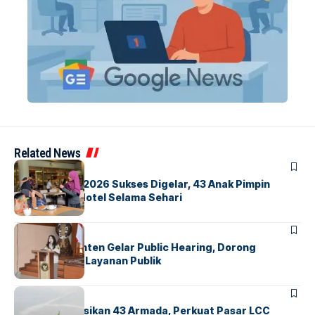
Related News
BERITA
INDEX
GM For A Day 2026 Sukses Digelar, 43 Anak Pimpin
Operasional Hotel Selama Sehari
BANDARA
BERITA
Karantina Banten Gelar Public Hearing, Dorong
Transparansi Layanan Publik
BANDARA
BERITA
Citilink Operasikan 43 Armada, Perkuat Pasar LCC