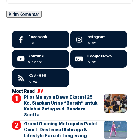
Facebook
Instagram
Like
Follow
Youtube
Google News
Subscribe
Follow
RSS Feed
Follow
Most Read
Pilot Malaysia Bawa Ekstasi 25
Kg, Siapkan Urine “Bersih” untuk
Kelabui Petugas di Bandara
Soetta
Grand Opening Metropolis Padel
Court: Destinasi Olahraga &
Lifestyle Baru di Tangerang