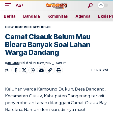
Aa
Berita
Bandara
Komunitas
Agenda
Ekbis P
BERITA
HOME
INDEX
NEWS UPDATE
Camat Cisauk Belum Mau
Bicara Banyak Soal Lahan
Warga Dandang
By
REDAKSI
Published: 21 Maret, 2017
1 Min Read
Keluhan warga Kampung Dukuh, Desa Dandang,
Kecamatan Cisauk, Kabupaten Tangerang terkait
penyerobotan tanah ditanggapi Camat Cisauk Bay
Barokna. Namun demikian, dirinya masih