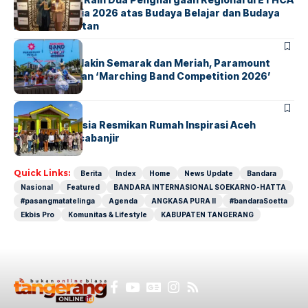
Southeast Asia 2026 atas Budaya Belajar dan Budaya
Kebermanfaatan
BERITA
INDEX
Akhir Pekan Makin Semarak dan Meriah, Paramount
Petals Hadirkan ‘Marching Band Competition 2026’
BERITA
HOME
AirNav Indonesia Resmikan Rumah Inspirasi Aceh
Tamiang Pascabanjir
Quick Links:
Berita
Index
Home
News Update
Bandara
Nasional
Featured
BANDARA INTERNASIONAL SOEKARNO-HATTA
#pasangmatatelinga
Agenda
ANGKASA PURA II
#bandaraSoetta
Ekbis Pro
Komunitas & Lifestyle
KABUPATEN TANGERANG