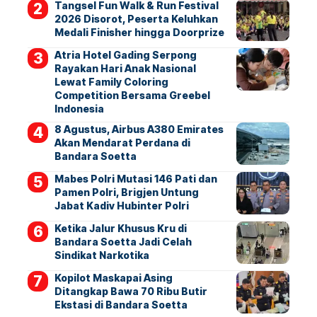
Tangsel Fun Walk & Run Festival
2026 Disorot, Peserta Keluhkan
Medali Finisher hingga Doorprize
Atria Hotel Gading Serpong
Rayakan Hari Anak Nasional
Lewat Family Coloring
Competition Bersama Greebel
Indonesia
8 Agustus, Airbus A380 Emirates
Akan Mendarat Perdana di
Bandara Soetta
Mabes Polri Mutasi 146 Pati dan
Pamen Polri, Brigjen Untung
Jabat Kadiv Hubinter Polri
Ketika Jalur Khusus Kru di
Bandara Soetta Jadi Celah
Sindikat Narkotika
Kopilot Maskapai Asing
Ditangkap Bawa 70 Ribu Butir
Ekstasi di Bandara Soetta