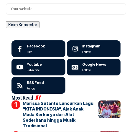
Facebook
Instagram
Like
Follow
Youtube
Google News
Subscribe
Follow
RSS Feed
Follow
Most Read
Marissa Sutanto Luncurkan Lagu
“KITA INDONESIA”, Ajak Anak
Muda Berkarya dari Alat
Sederhana hingga Musik
Tradisional