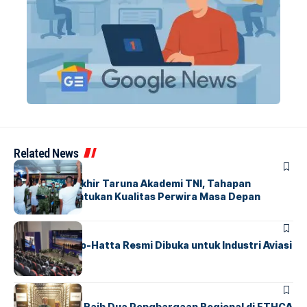
Related News
BERITA
Sidang Pantukhir Taruna Akademi TNI, Tahapan
Strategis Tentukan Kualitas Perwira Masa Depan
BANDARA
BERITA
IALC Soekarno-Hatta Resmi Dibuka untuk Industri Aviasi
Dunia
BERITA
ParagonCorp Raih Dua Penghargaan Regional di ETHCA