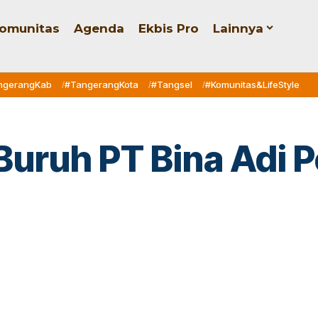
omunitas
Agenda
Ekbis Pro
Lainnya
ngerangKab
#TangerangKota
#Tangsel
#Komunitas&LifeStyle
Buruh PT Bina Adi 