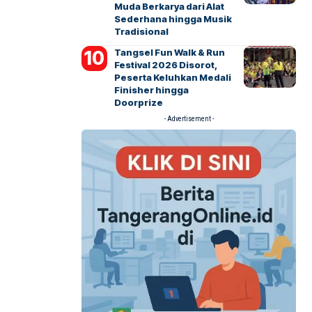
Muda Berkarya dari Alat
Sederhana hingga Musik
Tradisional
Tangsel Fun Walk & Run
Festival 2026 Disorot,
Peserta Keluhkan Medali
Finisher hingga
Doorprize
- Advertisement -