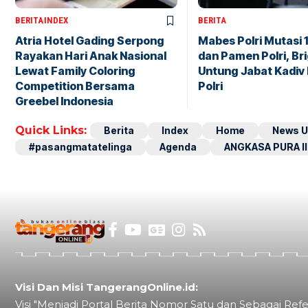
BERITA
INDEX
BERITA
Atria Hotel Gading Serpong
Mabes Polri Mutasi 
Rayakan Hari Anak Nasional
dan Pamen Polri, Br
Lewat Family Coloring
Untung Jabat Kadiv
Competition Bersama
Polri
Greebel Indonesia
Quick Links:
Berita
Index
Home
News U
#pasangmatatelinga
Agenda
ANGKASA PURA II
Visi Dan Misi TangerangOnline.id:
Visi "Menjadi Portal Berita Nomor Satu dan Sebagai Refe