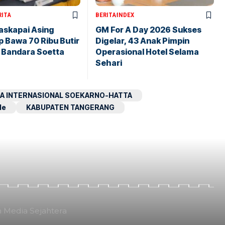
RITA
BERITA
INDEX
askapai Asing
GM For A Day 2026 Sukses
 Bawa 70 Ribu Butir
Digelar, 43 Anak Pimpin
i Bandara Soetta
Operasional Hotel Selama
Sehari
A INTERNASIONAL SOEKARNO-HATTA
le
KABUPATEN TANGERANG
n Media Sejahtera