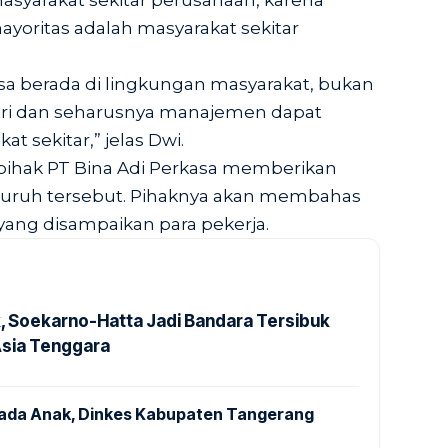
yarakat sekitar perusahaan, karena
yoritas adalah masyarakat sekitar
asa berada di lingkungan masyarakat, bukan
tri dan seharusnya manajemen dapat
 sekitar,” jelas Dwi.
 pihak PT Bina Adi Perkasa memberikan
buruh tersebut. Pihaknya akan membahas
yang disampaikan para pekerja.
k, Soekarno-Hatta Jadi Bandara Tersibuk
Asia Tenggara
pada Anak, Dinkes Kabupaten Tangerang