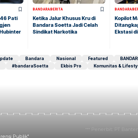
BANDARA
BERITA
BANDARA
BE
146 Pati
Ketika Jalur Khusus Kru di
Kopilot M
igjen
Bandara Soetta Jadi Celah
Ditangkap
 Hubinter
Sindikat Narkotika
Ekstasi d
pdate
Bandara
Nasional
Featured
BANDAR
#bandaraSoetta
Ekbis Pro
Komunitas & Lifesty
Penerbit: PT Bante
rensi Publik"