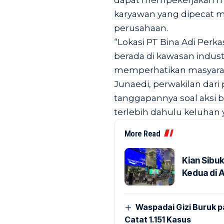
dapat mempekerjakan mas
karyawan yang dipecat ma
perusahaan.
“Lokasi PT Bina Adi Perk
berada di kawasan indus
memperhatikan masyarakat
Junaedi, perwakilan dari
tanggapannya soal aksi 
terlebih dahulu keluhan 
More Read
Kian Sibu
Kedua di 
Waspadai Gizi Buruk 
Catat 1.151 Kasus