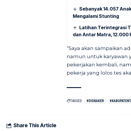
Sebanyak 14.057 Anak
Mengalami Stunting
Latihan Terintegrasi T
dan Antar Matra, 12.000 P
“Saya akan sampaikan ad
namun untuk karyawan y
pekerjakan kembali, namu
pekerja yang lolos tes a
TAGGED:
#DISNAKER
#KABUPATEN
Share This Article