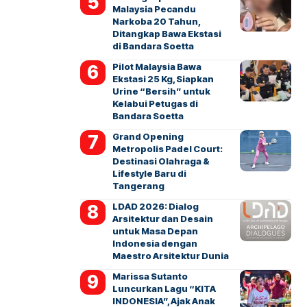
Malaysia Pecandu
Narkoba 20 Tahun,
Ditangkap Bawa Ekstasi
di Bandara Soetta
Pilot Malaysia Bawa
Ekstasi 25 Kg, Siapkan
Urine “Bersih” untuk
Kelabui Petugas di
Bandara Soetta
Grand Opening
Metropolis Padel Court:
Destinasi Olahraga &
Lifestyle Baru di
Tangerang
LDAD 2026: Dialog
Arsitektur dan Desain
untuk Masa Depan
Indonesia dengan
Maestro Arsitektur Dunia
Marissa Sutanto
Luncurkan Lagu “KITA
INDONESIA”, Ajak Anak