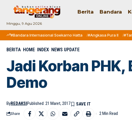
Berita
Bandara
K
Minggu, 9 Agu 2026
#Bandara Internasional Soekarno Hatta
#Angkasa Pura II
#Ta
BERITA
HOME
INDEX
NEWS UPDATE
Jadi Korban PHK, 
Demo
By
REDAKSI
Published: 21 Maret, 2017
2 Min Read
Share