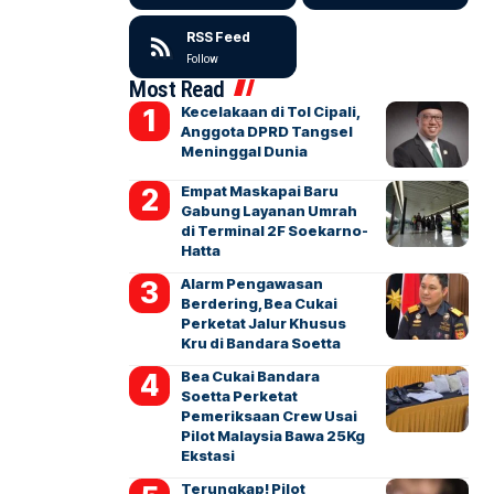
RSS Feed
Follow
Most Read
Kecelakaan di Tol Cipali,
Anggota DPRD Tangsel
Meninggal Dunia
Empat Maskapai Baru
Gabung Layanan Umrah
di Terminal 2F Soekarno-
Hatta
Alarm Pengawasan
Berdering, Bea Cukai
Perketat Jalur Khusus
Kru di Bandara Soetta
Bea Cukai Bandara
Soetta Perketat
Pemeriksaan Crew Usai
Pilot Malaysia Bawa 25Kg
Ekstasi
Terungkap! Pilot