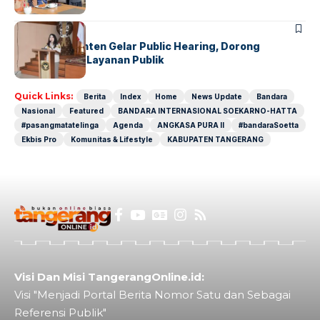
BANDARA
BERITA
Karantina Banten Gelar Public Hearing, Dorong
Transparansi Layanan Publik
Quick Links:
Berita
Index
Home
News Update
Bandara
Nasional
Featured
BANDARA INTERNASIONAL SOEKARNO-HATTA
#pasangmatatelinga
Agenda
ANGKASA PURA II
#bandaraSoetta
Ekbis Pro
Komunitas & Lifestyle
KABUPATEN TANGERANG
Visi Dan Misi TangerangOnline.id:
Visi "Menjadi Portal Berita Nomor Satu dan Sebagai
Referensi Publik"