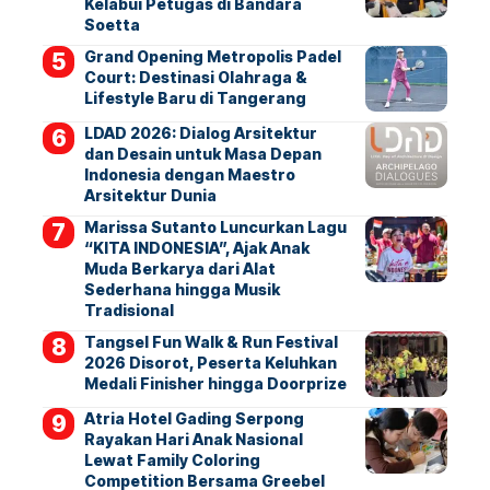
Kelabui Petugas di Bandara
Soetta
Grand Opening Metropolis Padel
Court: Destinasi Olahraga &
Lifestyle Baru di Tangerang
LDAD 2026: Dialog Arsitektur
dan Desain untuk Masa Depan
Indonesia dengan Maestro
Arsitektur Dunia
Marissa Sutanto Luncurkan Lagu
“KITA INDONESIA”, Ajak Anak
Muda Berkarya dari Alat
Sederhana hingga Musik
Tradisional
Tangsel Fun Walk & Run Festival
2026 Disorot, Peserta Keluhkan
Medali Finisher hingga Doorprize
Atria Hotel Gading Serpong
Rayakan Hari Anak Nasional
Lewat Family Coloring
Competition Bersama Greebel