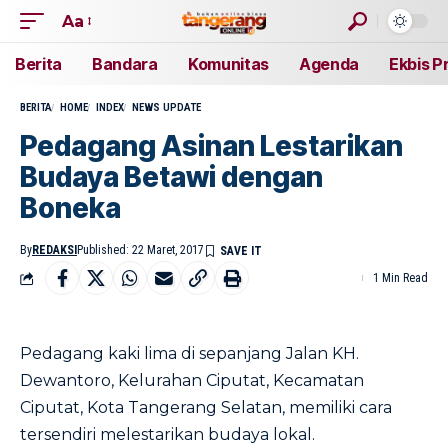
Aa
Berita
Bandara
Komunitas
Agenda
Ekbis P
BERITA
HOME
INDEX
NEWS UPDATE
Pedagang Asinan Lestarikan
Budaya Betawi dengan
Boneka
By
REDAKSI
Published: 22 Maret, 2017
1 Min Read
Pedagang kaki lima di sepanjang Jalan KH.
Dewantoro, Kelurahan Ciputat, Kecamatan
Ciputat, Kota Tangerang Selatan, memiliki cara
tersendiri melestarikan budaya lokal.