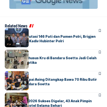
Related News
BERITA
Mabes Polri Mutasi 146 Pati dan Pamen Polri, Brigjen
Untung Jabat Kadiv Hubinter Polri
BANDARA
BERITA
Ketika Jalur Khusus Kru di Bandara Soetta Jadi Celah
Sindikat Narkotika
BANDARA
BERITA
Kopilot Maskapai Asing Ditangkap Bawa 70 Ribu Butir
Ekstasi di Bandara Soetta
BERITA
INDEX
GM For A Day 2026 Sukses Digelar, 43 Anak Pimpin
Operasional Hotel Selama Sehari