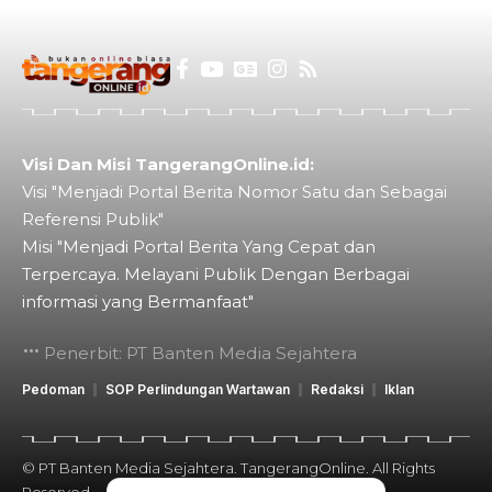
Visi Dan Misi TangerangOnline.id:
Visi "Menjadi Portal Berita Nomor Satu dan Sebagai
Referensi Publik"
Misi "Menjadi Portal Berita Yang Cepat dan
Terpercaya. Melayani Publik Dengan Berbagai
informasi yang Bermanfaat"
Penerbit: PT Banten Media Sejahtera
Pedoman
SOP Perlindungan Wartawan
Redaksi
Iklan
© PT Banten Media Sejahtera. TangerangOnline. All Rights