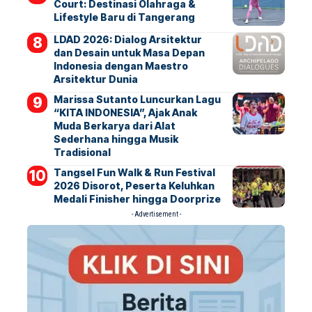
Court: Destinasi Olahraga &
Lifestyle Baru di Tangerang
LDAD 2026: Dialog Arsitektur
dan Desain untuk Masa Depan
Indonesia dengan Maestro
Arsitektur Dunia
Marissa Sutanto Luncurkan Lagu
“KITA INDONESIA”, Ajak Anak
Muda Berkarya dari Alat
Sederhana hingga Musik
Tradisional
Tangsel Fun Walk & Run Festival
2026 Disorot, Peserta Keluhkan
Medali Finisher hingga Doorprize
- Advertisement -