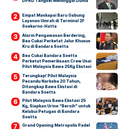
DPRD Tangsel Meninggal Dunia
Empat Maskapai Baru Gabung
Layanan Umrah di Terminal 2F
Soekarno-Hatta
Alarm Pengawasan Berdering,
Bea Cukai Perketat Jalur Khusus
Kru di Bandara Soetta
Bea Cukai Bandara Soetta
Perketat Pemeriksaan Crew Usai
Pilot Malaysia Bawa 25Kg Ekstasi
Terungkap! Pilot Malaysia
Pecandu Narkoba 20 Tahun,
Ditangkap Bawa Ekstasi di
Bandara Soetta
Pilot Malaysia Bawa Ekstasi 25
Kg, Siapkan Urine “Bersih” untuk
Kelabui Petugas di Bandara
Soetta
Grand Opening Metropolis Padel