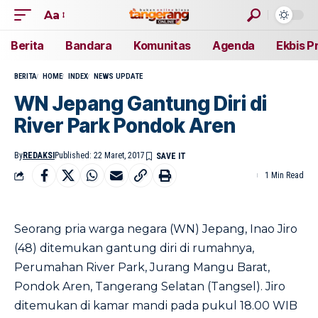
Aa
Berita
Bandara
Komunitas
Agenda
Ekbis P
BERITA
HOME
INDEX
NEWS UPDATE
WN Jepang Gantung Diri di
River Park Pondok Aren
By
REDAKSI
Published: 22 Maret, 2017
1 Min Read
Seorang pria warga negara (WN) Jepang, Inao Jiro
(48) ditemukan gantung diri di rumahnya,
Perumahan River Park, Jurang Mangu Barat,
Pondok Aren, Tangerang Selatan (Tangsel). Jiro
ditemukan di kamar mandi pada pukul 18.00 WIB