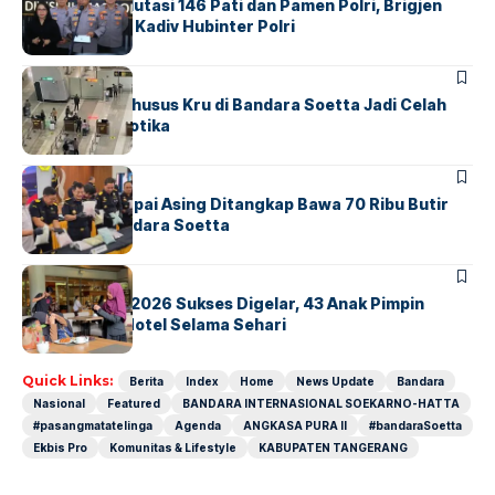
Mabes Polri Mutasi 146 Pati dan Pamen Polri, Brigjen
Untung Jabat Kadiv Hubinter Polri
BANDARA
BERITA
Ketika Jalur Khusus Kru di Bandara Soetta Jadi Celah
Sindikat Narkotika
BANDARA
BERITA
Kopilot Maskapai Asing Ditangkap Bawa 70 Ribu Butir
Ekstasi di Bandara Soetta
BERITA
INDEX
GM For A Day 2026 Sukses Digelar, 43 Anak Pimpin
Operasional Hotel Selama Sehari
Quick Links:
Berita
Index
Home
News Update
Bandara
Nasional
Featured
BANDARA INTERNASIONAL SOEKARNO-HATTA
#pasangmatatelinga
Agenda
ANGKASA PURA II
#bandaraSoetta
Ekbis Pro
Komunitas & Lifestyle
KABUPATEN TANGERANG