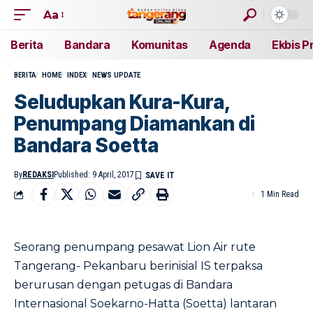
Aa
Berita
Bandara
Komunitas
Agenda
Ekbis P
BERITA
HOME
INDEX
NEWS UPDATE
Seludupkan Kura-Kura,
Penumpang Diamankan di
Bandara Soetta
By
REDAKSI
Published: 9 April, 2017
1 Min Read
Seorang penumpang pesawat Lion Air rute
Tangerang- Pekanbaru berinisial IS terpaksa
berurusan dengan petugas di Bandara
Internasional Soekarno-Hatta (Soetta) lantaran