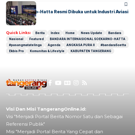
BANDARA
BERITA
IALC Soekarno-Hatta Resmi Dibuka untuk Industri Aviasi
Dunia
Quick Links:
Berita
Index
Home
News Update
Bandara
Nasional
Featured
BANDARA INTERNASIONAL SOEKARNO-HATTA
#pasangmatatelinga
Agenda
ANGKASA PURA II
#bandaraSoetta
Ekbis Pro
Komunitas & Lifestyle
KABUPATEN TANGERANG
Visi Dan Misi TangerangOnline.id:
Visi "Menjadi Portal Berita Nomor Satu dan Sebagai
Referensi Publik"
Misi "Menjadi Portal Berita Yang Cepat dan