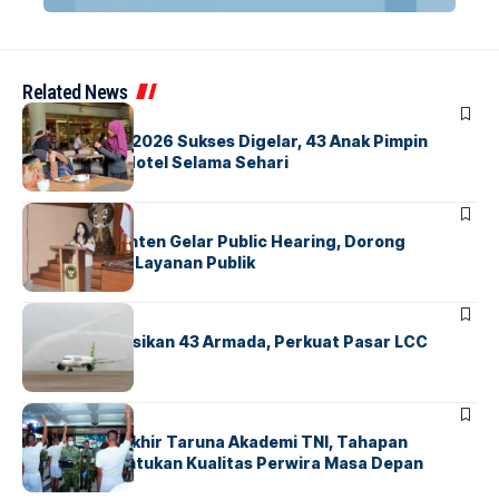
Related News
BERITA
INDEX
GM For A Day 2026 Sukses Digelar, 43 Anak Pimpin
Operasional Hotel Selama Sehari
BANDARA
BERITA
Karantina Banten Gelar Public Hearing, Dorong
Transparansi Layanan Publik
BANDARA
BERITA
Citilink Operasikan 43 Armada, Perkuat Pasar LCC
Nasional
BERITA
Sidang Pantukhir Taruna Akademi TNI, Tahapan
Strategis Tentukan Kualitas Perwira Masa Depan