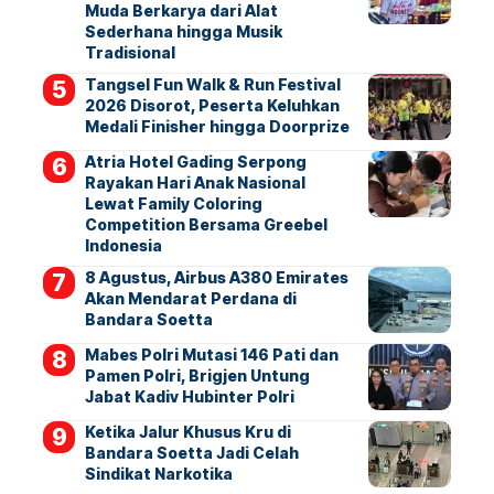
Muda Berkarya dari Alat
Sederhana hingga Musik
Tradisional
Tangsel Fun Walk & Run Festival
2026 Disorot, Peserta Keluhkan
Medali Finisher hingga Doorprize
Atria Hotel Gading Serpong
Rayakan Hari Anak Nasional
Lewat Family Coloring
Competition Bersama Greebel
Indonesia
8 Agustus, Airbus A380 Emirates
Akan Mendarat Perdana di
Bandara Soetta
Mabes Polri Mutasi 146 Pati dan
Pamen Polri, Brigjen Untung
Jabat Kadiv Hubinter Polri
Ketika Jalur Khusus Kru di
Bandara Soetta Jadi Celah
Sindikat Narkotika